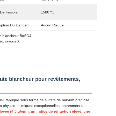
 De Fusion:
1580 ℃
iption Du Danger:
Aucun Risque
e blancheur BaSO4
, 
aux rayons X
aute blancheur pour revêtements,
l, fabriqué sous forme de sulfate de baryum précipité
étés physico-chimiques exceptionnelles, notamment une
evée (4,5 g/cm³), un indice de réfraction élevé, une