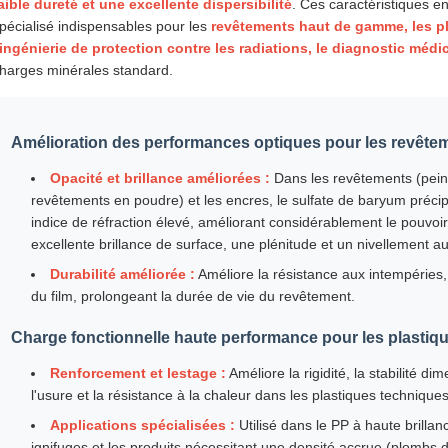
aible dureté et une excellente dispersibilité
. Ces caractéristiques e
pécialisé indispensables pour les
revêtements haut de gamme, les pla
'ingénierie de protection contre les radiations, le diagnostic médic
harges minérales standard.
Amélioration des performances optiques pour les revête
Opacité et brillance améliorées :
Dans les revêtements (peint
revêtements en poudre) et les encres, le sulfate de baryum précip
indice de réfraction élevé, améliorant considérablement le pouvoir
excellente brillance de surface, une plénitude et un nivellement au
Durabilité améliorée :
Améliore la résistance aux intempéries,
du film, prolongeant la durée de vie du revêtement.
Charge fonctionnelle haute performance pour les plastiq
Renforcement et lestage :
Améliore la rigidité, la stabilité di
l'usure et la résistance à la chaleur dans les plastiques technique
Applications spécialisées :
Utilisé dans le PP à haute brilla
ignifuges et les produits nécessitant une densité accrue (plombs 