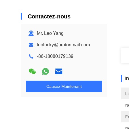
Contactez-nous
Mr. Leo Yang
luolucky@protonmail.com
-86-18080179139
I
Causez Maintenant
Li
N
F
N