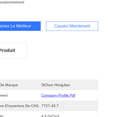
ovisionnement:
enez Le Meilleur Prix
Causez Maintenant
Produit
De Marque
SiChun HongJian
ment
Company Profile.pdf
e D'ouverture De CAS:
7727-43-7
té:
4.5 G/cm3