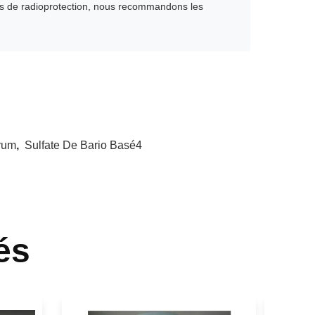
es de radioprotection, nous recommandons les
yum
,
Sulfate De Bario Basé4
és