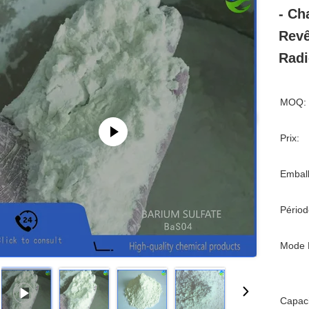
- Ch
Revê
Radi
MOQ:
Prix:
Emball
Périod
Mode 
Capaci