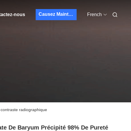
Causez Maintenant
actez-nous
French
 contraste radiographique
ate De Baryum Précipité 98% De Pureté