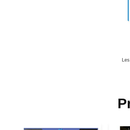
Les
P