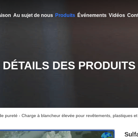
ison
Au sujet de nous
Produits
Événements
Vidéos
Cont
DÉTAILS DES PRODUITS
de pureté - Charge à blancheur élevée pour revêtements, plastiques et
Sulf