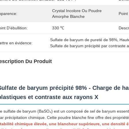
Crystal Incolore Ou Poudre 
pparence:
Point
Amorphe Blanche
int D'ébullition:
330 ℃
Descr
Sulfate de baryum de pureté de 98%
, 
Haut
ettre en évidence:
Sulfate de baryum précipité par contraste 
escription Du Produit
Sulfate de baryum précipité 98% - Charge de h
plastiques et contraste aux rayons X
e sulfate de baryum (BaSO₄) est un composé de sel de baryum essentie
ar précipitation chimique. Cette poudre blanche fine offre des propri
tabilité chimique élevée, une blancheur supérieure, une densité él