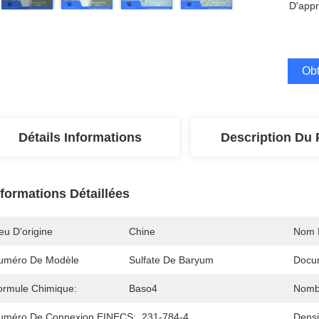
D'appr
Obt
Détails Informations
Description Du 
nformations Détaillées
eu D'origine
Chine
Nom 
uméro De Modèle
Sulfate De Baryum
Docu
ormule Chimique:
Baso4
Nombr
uméro De Connexion EINECS:
231-784-4
Densi