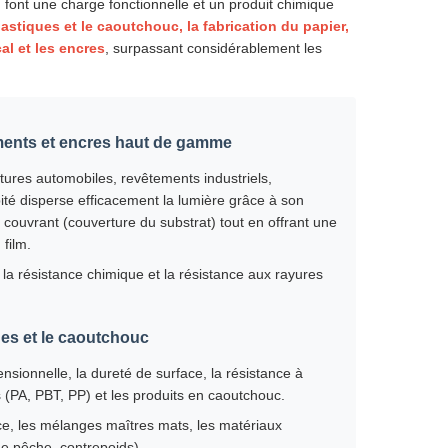
n font une charge fonctionnelle et un produit chimique
stiques et le caoutchouc, la fabrication du papier,
al et les encres
, surpassant considérablement les
ments et encres haut de gamme
ures automobiles, revêtements industriels,
ité disperse efficacement la lumière grâce à son
 couvrant (couverture du substrat) tout en offrant une
 film.
 la résistance chimique et la résistance aux rayures
ues et le caoutchouc
mensionnelle, la dureté de surface, la résistance à
s (PA, PBT, PP) et les produits en caoutchouc.
nce, les mélanges maîtres mats, les matériaux
de pêche, contrepoids).