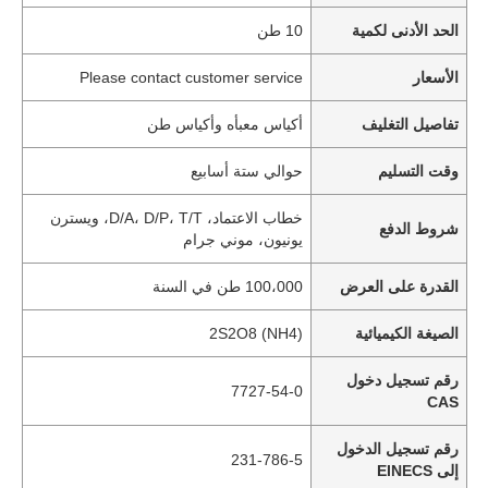
الحد الأدنى لكمية
10 طن
الأسعار
Please contact customer service
تفاصيل التغليف
أكياس معبأه وأكياس طن
وقت التسليم
حوالي ستة أسابيع
خطاب الاعتماد، D/A، D/P، T/T، ويسترن
شروط الدفع
يونيون، موني جرام
القدرة على العرض
100،000 طن في السنة
الصيغة الكيميائية
(NH4) 2S2O8
رقم تسجيل دخول
7727-54-0
CAS
رقم تسجيل الدخول
231-786-5
إلى EINECS