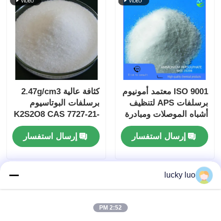
ISO 9001 معتمد أمونيوم
كثافة عالية 2.47g/cm3
برسلفات APS لتنظيف
برسلفات البوتاسيوم
أشباه الموصلات ومبادرة
K2S2O8 CAS 7727-21-
تعدين الراتنج الأكريلي
1 مسحوق بلوري أبيض
إرسال استفسار
إرسال استفسار
lucky luo
2:52 PM