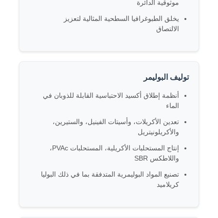
موثوقية الدائرة
يخلق الطبوغرافيا السطحية المثالية لتعزيز
حول بنا
الالتصاق
جولة في المعمل
توليف البوليمر
ضبط الجودة
أنظمة إطلاق أكسيد الاحتباسية القابلة للذوبان في
الماء
اتصل بنا
تعدين الأكريلات، وأسيتات الفينيل، والستيرين،
والأكريلونيتريل
إنتاج المستحلبات الأكريلية، المستحلبات PVAc،
أخبار
واللاطكس SBR
تصنيع المواد البوليمرية المتدفقة بما في ذلك البوليا
جميع القضايا
كريلاميد
البرسولفات