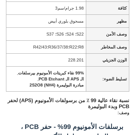
كثافة
1.98 جرام/سم3
مظهر
مسحوق بلوري أبيض
وصف الأمن
S22؛ S24؛ S26؛ S37
وصف المخاطر
R8؛R22؛R36/37/38؛R42/43
الوزن الجزيئي
228.201
99% نقاء كبريتات الأمونيوم بيرسلفات
,
تسليط الضوء:
الـ APS الـ PCB Etchant
,
مبادرة البوليمرة (NH4) 2S2O8
نسبة نقاء عالية 99 ٪ من برسولفات الأمونيوم (APS) لحفر
PCB وبدء البوليمرة
وصف:
برسلفات الأمونيوم 99% - حفر PCB ،