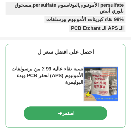
persulfate الأمونيوم,البوتاسيوم persulfate,مسحوق
بلوري أبيض
99% نقاء كبريتات الأمونيوم بيرسلفات
الـ APS الـ PCB Etchant
احصل على افضل سعر ل
نسبة نقاء عالية 99 ٪ من برسولفات
الأمونيوم (APS) لحفر PCB وبدء
البوليمرة
استمر