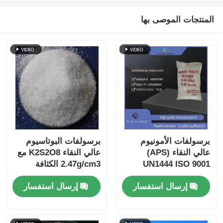
المنتجات الموصى بها
برسولفات الأمونيوم
برسولفات البوتاسيوم
عالي النقاء (APS)
عالي النقاء K2S2O8 مع
UN1444 ISO 9001
2.47g/cm3 الكثافة
معتمد قابلة للذوبان
ومحتوى المعادن الثقيلة
إرسال استفسار
إرسال استفسار
بحرية في الماء
≤5 ppm معتمدة ISO
للتطبيقات الصناعية
9001
والإلكترونية