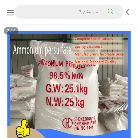
2
/
7