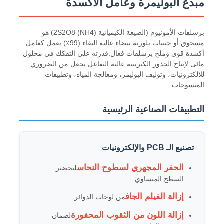
مبدع البوليمرة وعامل الأكسدة
برسلفات الأمونيوم (الصيغة الكيميائية (NH4) 2S2O8) هو
مسحوق أو حبيبات بلورية بيضاء عالية النقاء (99٪) تعمل كعامل
أكسدة قوي وملح برسلفات فعال.قدرته على التفكك في محلول
مائى لإنتاج الجذور الكبريتية عالية التفاعل يجعل من الضروري
للالكترونيات، وتوليف البوليمر، ومعالجة المياه، وتطبيقات
المنسوجات.
التطبيقات الصناعية الرئيسية
تصنيع الـ PCB والإلكترونيات
منزل
الحفر المجهري لسطوح النحاس
لتحضير
السطح المتساوي
المنتجات
إزالة الفيلم الجاف
من لوحات الدوائر
إزالة اللون من الثقوب المحفورة
لضمان
أشرطة فيديو