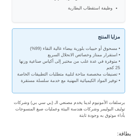
وظيفة استقطاب البطارية
عوامل معالجة المياه
المواد الكيميائية المستخدمة يومياً
مزايا المنتج
• مسحوق أو حبيبات بلورية بيضاء عالية النقاء (99%)
• استقرار ممتاز وخصائص الانحلال السريع
• متوفرة في عدة علب من مختبر إلى أكياس صناعية وزنها
25 كجم
• تصنيفات مخصصة متاحة لتلبية متطلبات التطبيقات الخاصة
• توفير المواد الكيميائية المهنية مع خدمة سلسلة مستقرة
برسلفات الأمونيوم لدينا يخدم مصنعي الـ (بي سي بي) وشركات
توليف البوليمر وشركات هندسة البيئة وعمليات صبغ المنسوجات
بأداء موثوق به وجودة ثابتة
بطاقة: