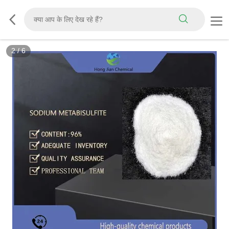
2
/
6