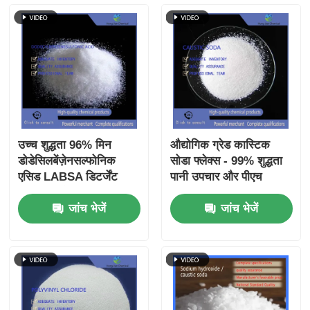
जल उपचार एजेंट
दैनिक उपयोग के लिए रसायन
उच्च शुद्धता 96% मिन
औद्योगिक ग्रेड कास्टिक
डोडेसिलबेंज़ेनसल्फोनिक
सोडा फ्लेक्स - 99% शुद्धता
एसिड LABSA डिटर्जेंट
पानी उपचार और पीएच
कच्चे माल के लिए एनीओनिक
समायोजन के लिए सोडियम
जांच भेजें
जांच भेजें
सर्फेक्टेंट
हाइड्रॉक्साइड