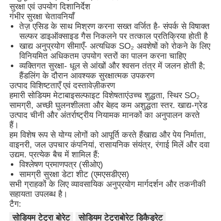
सुरक्षा एवं उपयोग दिशानिर्देश
गंभीर सुरक्षा चेतावनियाँ
तेज़ एसिड के साथ मिश्रण करना सख्त वर्जित है
- संपर्क से विषाक्त
हमारे बारे में
सल्फर डाइऑक्साइड गैस निकलने पर तत्काल प्रतिक्रिया होती है
खाद्य अनुप्रयोग सीमाएँ
- अत्यधिक SO₂ अवशेषों को रोकने के लिए
विनियमित अधिकतम उपयोग स्तरों का पालन करना चाहिए
फैक्टरी यात्रा
व्यक्तिगत सुरक्षा
- धूल से आंखों और श्वसन तंत्र में जलन होती है;
हैंडलिंग के दौरान आवश्यक सुरक्षात्मक उपकरण
उत्पाद विशिष्टताएँ एवं दस्तावेज़ीकरण
गुणवत्ता नियंत्रण
हमारी सोडियम मेटाबाइसल्फाइट विशेषताएं
उच्च शुद्धता, स्थिर SO₂
सामग्री, अच्छी घुलनशीलता और बेहद कम अशुद्धता स्तर
. खाद्य-ग्रेड
उत्पाद चीनी और अंतर्राष्ट्रीय नियामक मानकों का अनुपालन करते
हमसे संपर्क करें
हैं।
हम विशेष रूप से योग्य लोगों को आपूर्ति करते हैं
खाद्य और पेय निर्माता,
वाइनरी, जल उपचार कंपनियां, रासायनिक संयंत्र, रंगाई मिलें और दवा
समाचार
उद्यम
. प्रत्येक बैच में शामिल हैं:
विश्लेषण प्रमाणपत्र (सीओए)
सामग्री सुरक्षा डेटा शीट (एमएसडीएस)
सभी ग्राहकों के लिए व्यावसायिक अनुप्रयोग मार्गदर्शन और तकनीकी
सभी मामलों
सहायता उपलब्ध है।
टैग:
पर्सल्फेट्स
सोडियम टेट्रा बोरेट
सोडियम टेट्राबोरेट डिकैड्रेट