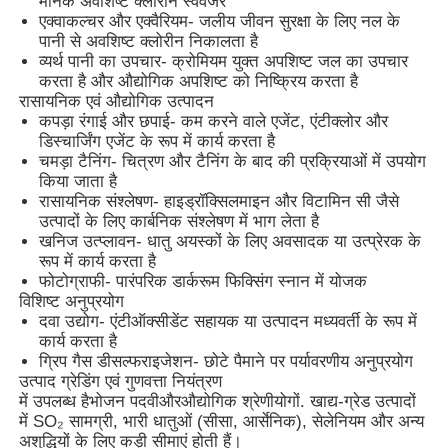
मानक अवशिष्ट क्लोरीन स्वेवेंजर
एक्वाकल्चर और एक्वैरियम
- जलीय जीवन सुरक्षा के लिए नल के
पानी से अवशिष्ट क्लोरीन निकालता है
व्यर्थ पानी का उपचार
- क्रोमियम युक्त अपशिष्ट जल का उपचार
करता है और औद्योगिक अपशिष्ट को निष्क्रिय करता है
रासायनिक एवं औद्योगिक उत्पादन
कपड़ा रंगाई और छपाई
- कम करने वाले एजेंट, एंटीक्लोर और
डिस्चार्जिंग एजेंट के रूप में कार्य करता है
चमड़ा टैनिंग
- चित्रण और टैनिंग के बाद की प्रक्रियाओं में उपयोग
किया जाता है
रासायनिक संश्लेषण
- हाइड्रॉक्सिलमाइन और विटामिन सी जैसे
उत्पादों के लिए कार्बनिक संश्लेषण में भाग लेता है
खनिज उत्प्लावन
- धातु अयस्कों के लिए अवसादक या उत्प्रेरक के
रूप में कार्य करता है
फोटोग्राफी
- पारंपरिक डार्करूम फिक्सिंग स्नान में योजक
विशिष्ट अनुप्रयोग
होम
दवा उद्योग
- एंटीऑक्सीडेंट सहायक या उत्पादन मध्यवर्ती के रूप में
कार्य करता है
ग्रिप गैस डीसल्फराइजेशन
- छोटे पैमाने पर पर्यावरणीय अनुप्रयोग
उत्पाद
उत्पाद ग्रेडिंग एवं गुणवत्ता नियंत्रण
में उपलब्ध है
भोजन पदवी
और
औद्योगिक श्रेणी
योगों. खाद्य-ग्रेड उत्पादों
में SO₂ सामग्री, भारी धातुओं (सीसा, आर्सेनिक), सेलेनियम और अन्य
अशुद्धियों के लिए कड़ी सीमाएं होती हैं।
वीडियो