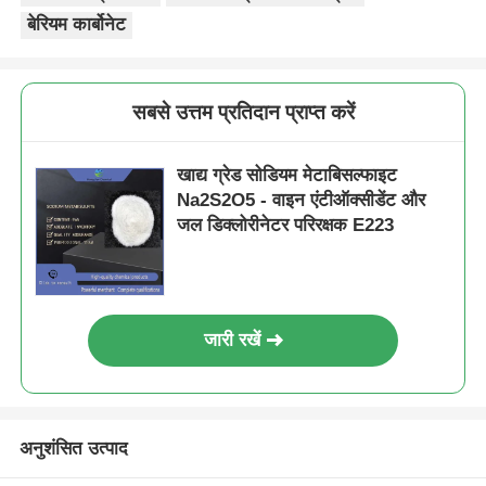
बेरियम कार्बोनेट
क्लोराइड
सबसे उत्तम प्रतिदान प्राप्त करें
पेट्रोलियम योजक
खाद्य ग्रेड सोडियम मेटाबिसल्फाइट
रासायनिक भराव
Na2S2O5 - वाइन एंटीऑक्सीडेंट और
जल डिक्लोरीनेटर परिरक्षक E223
खनिज प्रक्रिया रसायन
खाद्य योज्य
जारी रखें
धातुकर्म रसायन
अनुशंसित उत्पाद
इलेक्ट्रॉनिक्स कच्चा माल