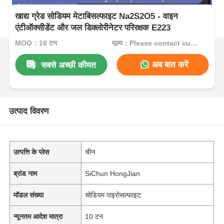
खाद्य ग्रेड सोडियम मेटाबिसल्फाइट Na2S2O5 - वाइन
एंटीऑक्सीडेंट और जल डिक्लोरीनेटर परिरक्षक E223
MOQ：10 टन
मूल्य：Please contact customer service
अब बात करें
सबसे अच्छी कीमत
उत्पाद विवरण
उत्पत्ति के प्लेस
चीन
ब्रांड नाम
SiChun HongJian
मॉडल संख्या
सोडियम पाइरोसल्फाइट
न्यूनतम आदेश मात्रा
10 टन