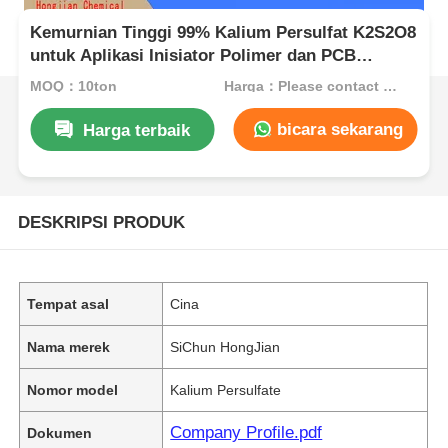
Kemurnian Tinggi 99% Kalium Persulfat K2S2O8
untuk Aplikasi Inisiator Polimer dan PCB
Etchant
MOQ：10ton
Harga：Please contact customer service
bicara sekarang
Harga terbaik
DESKRIPSI PRODUK
Tempat asal
Cina
Nama merek
SiChun HongJian
Nomor model
Kalium Persulfate
Company Profile.pdf
Dokumen