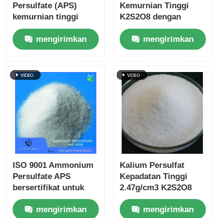
Persulfate (APS)
Kemurnian Tinggi
kemurnian tinggi
K2S2O8 dengan
UN1444 ISO 9001
Kepadatan 2.47g/cm3
mengirimkan
mengirimkan
Bersertifikat Larut
dan Kandungan
dalam air untuk
Logam Berat ≤5 ppm
permintaan
permintaan
aplikasi industri dan
Bersertifikasi ISO
elektronik
9001
ISO 9001 Ammonium
Kalium Persulfat
Persulfate APS
Kepadatan Tinggi
bersertifikat untuk
2.47g/cm3 K2S2O8
pembersihan
CAS 7727-21-1 Bubuk
mengirimkan
mengirimkan
semikonduktor dan
Kristal Putih