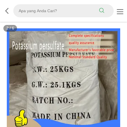
2
/
6