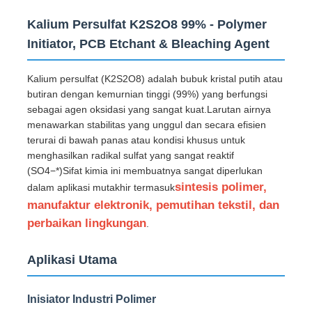
Kalium Persulfat K2S2O8 99% - Polymer
Initiator, PCB Etchant & Bleaching Agent
Kalium persulfat (K2S2O8) adalah bubuk kristal putih atau
butiran dengan kemurnian tinggi (99%) yang berfungsi
sebagai agen oksidasi yang sangat kuat.Larutan airnya
menawarkan stabilitas yang unggul dan secara efisien
terurai di bawah panas atau kondisi khusus untuk
menghasilkan radikal sulfat yang sangat reaktif
(SO4−*)Sifat kimia ini membuatnya sangat diperlukan
sintesis polimer,
dalam aplikasi mutakhir termasuk
manufaktur elektronik, pemutihan tekstil, dan
Rumah
perbaikan lingkungan
.
Aplikasi Utama
Produk
Inisiator Industri Polimer
Video