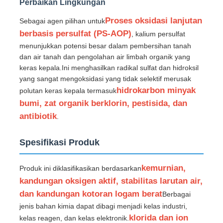
Perbaikan Lingkungan
Proses oksidasi lanjutan
Sebagai agen pilihan untuk
Agen Pengolahan Air
berbasis persulfat (PS-AOP)
, kalium persulfat
menunjukkan potensi besar dalam pembersihan tanah
Bahan Kimia Penggunaan Harian
dan air tanah dan pengolahan air limbah organik yang
keras kepala.Ini menghasilkan radikal sulfat dan hidroksil
yang sangat mengoksidasi yang tidak selektif merusak
hidrokarbon minyak
polutan keras kepala termasuk
bumi, zat organik berklorin, pestisida, dan
antibiotik
.
Spesifikasi Produk
kemurnian,
Produk ini diklasifikasikan berdasarkan
kandungan oksigen aktif, stabilitas larutan air,
dan kandungan kotoran logam berat
Berbagai
jenis bahan kimia dapat dibagi menjadi kelas industri,
klorida dan ion
kelas reagen, dan kelas elektronik.