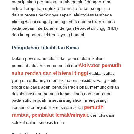
menciptakan permukaan tembaga aktif dengan ideal
mikro-kerapuhan untuk antarmuka ikatan sempurna
dalam proses berikutnya seperti elektroless tembaga
Khlorida
platingHal ini sangat penting untuk memastikan kinerja
pada papan interkoneksi dengan kepadatan tinggi (HDI)
Aditif minyak bumi
dan komponen elektronik yang handal.
Pengolahan Tekstil dan Kimia
Pengisi bahan kimia
Dalam pewarnaan tekstil dan pencetakan, kalium
Aktivator pemutih
persulfat adalah komponen inti dari
Bahan kimia proses mineral
suhu rendah dan efisiensi tinggi
Radikal sulfat
yang dihasilkannya memiliki potensi oksidasi yang lebih
tinggi daripada agen pemutih tradisional, memungkinkan
Aditif makanan
dekolorisasi dan pemutih kapas, linen,dan campuran
pada suhu rendahIni secara signifikan mengurangi
pemutih
konsumsi energi dan kerusakan serat.
Bahan Kimia Metalurgi
rambut, pembalut lemak/minyak
, dan oksidasi
selektif dalam sintesis kimia.
Bahan baku elektronik