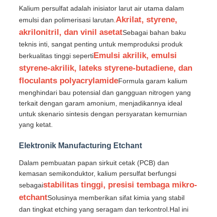
Kalium persulfat adalah inisiator larut air utama dalam
Akrilat, styrene,
emulsi dan polimerisasi larutan.
Tentang kita
akrilonitril, dan vinil asetat
Sebagai bahan baku
teknis inti, sangat penting untuk memproduksi produk
Emulsi akrilik, emulsi
berkualitas tinggi seperti
Wisata pabrik
styrene-akrilik, lateks styrene-butadiene, dan
floculants polyacrylamide
Formula garam kalium
Kontrol kualitas
menghindari bau potensial dan gangguan nitrogen yang
terkait dengan garam amonium, menjadikannya ideal
untuk skenario sintesis dengan persyaratan kemurnian
Hubungi kami
yang ketat.
Elektronik Manufacturing Etchant
Berita
Dalam pembuatan papan sirkuit cetak (PCB) dan
kemasan semikonduktor, kalium persulfat berfungsi
Semua Kasus
stabilitas tinggi, presisi tembaga mikro-
sebagai
etchant
Solusinya memberikan sifat kimia yang stabil
dan tingkat etching yang seragam dan terkontrol.Hal ini
Persulfat