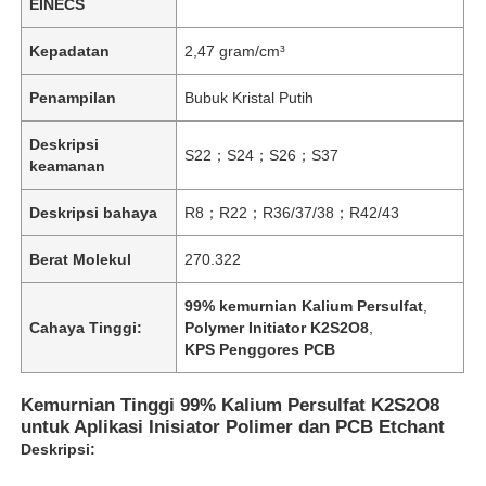
EINECS
Kepadatan
2,47 gram/cm³
Penampilan
Bubuk Kristal Putih
Deskripsi
S22；S24；S26；S37
keamanan
Deskripsi bahaya
R8；R22；R36/37/38；R42/43
Berat Molekul
270.322
99% kemurnian Kalium Persulfat
,
Cahaya Tinggi:
Polymer Initiator K2S2O8
,
KPS Penggores PCB
Kemurnian Tinggi 99% Kalium Persulfat K2S2O8
untuk Aplikasi Inisiator Polimer dan PCB Etchant
Deskripsi: