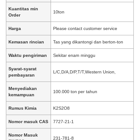
Kuantitas min
10ton
Order
Harga
Please contact customer service
Kemasan rincian
Tas yang dikantongi dan berton-ton
Waktu pengiriman
Sekitar enam minggu
Syarat-syarat
L/C,D/A,D/P,T/T,Western Union,
pembayaran
Menyediakan
100.000 ton per tahun
kemampuan
Rumus Kimia
K2S2O8
Nomor masuk CAS
7727-21-1
Nomor Masuk
231-781-8