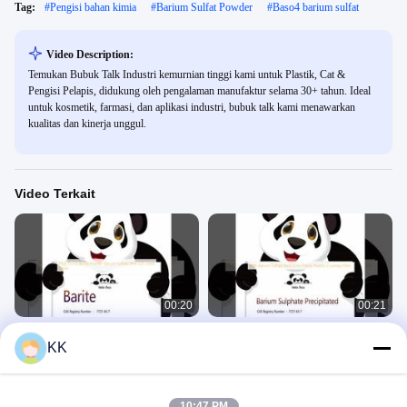
Tag:
#
Pengisi bahan kimia
#
Barium Sulfat Powder
#
Baso4 barium sulfat
Video Description:
Temukan Bubuk Talk Industri kemurnian tinggi kami untuk Plastik, Cat &
Pengisi Pelapis, didukung oleh pengalaman manufaktur selama 30+ tahun. Ideal
untuk kosmetik, farmasi, dan aplikasi industri, bubuk talk kami menawarkan
kualitas dan kinerja unggul.
Video Terkait
00:20
00:21
Bubuk Barit Kemurnian Tinggi
98% Barium Sulfat BaSO4 untuk Cat,
KK
Barium Sulfat 96% 325-3000 Mesh
Plastik, Pelapis, Pengisi
Pengisi Bahan Kimia
Pengisi Bahan Kimia
October 16, 2025
October 16, 2025
10:47 PM