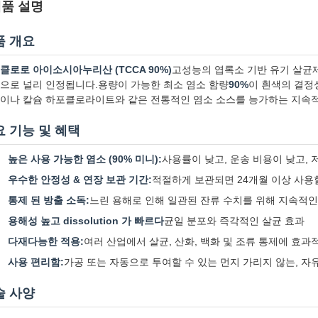
품 설명
품 개요
클로로 아이소시아누리산 (TCCA 90%)
고성능의 엽록소 기반 유기 살균제
으로 널리 인정됩니다.용량이 가능한 최소 염소 함량
90%
이 흰색의 결정
이나 칼슘 하포클로라이트와 같은 전통적인 염소 소스를 능가하는 지속적
요 기능 및 혜택
높은 사용 가능한 염소 (90% 미니):
사용률이 낮고, 운송 비용이 낮고,
우수한 안정성 & 연장 보관 기간:
적절하게 보관되면 24개월 이상 사용
통제 된 방출 소독:
느린 용해로 인해 일관된 잔류 수치를 위해 지속적인
용해성 높고 dissolution 가 빠르다
균일 분포와 즉각적인 살균 효과
다재다능한 적용:
여러 산업에서 살균, 산화, 백화 및 조류 통제에 효과
사용 편리함:
가공 또는 자동으로 투여할 수 있는 먼지 가리지 않는, 
술 사양