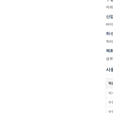
자외
산업
바이
하수
처리
백화
섬유
사
적
식
수
수