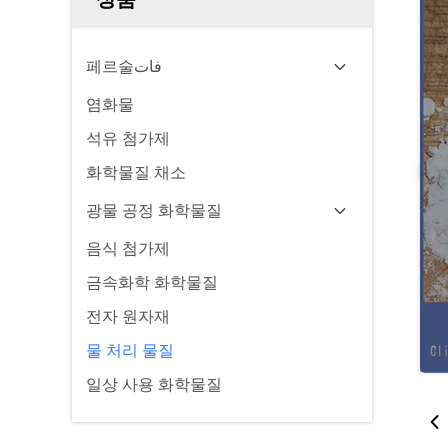
페르술فات
염화물
석유 첨가제
화학물질 채소
광물 공정 화학물질
음식 첨가제
금속화학 화학물질
전자 원자재
물 처리 물질
일상 사용 화학물질