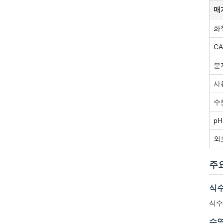
매
화
C
분
사
수
pH
외
주
식수
식수
수영