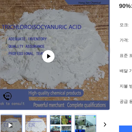
90%
모크:
가격:
표준 
배달 
지불 
공급 