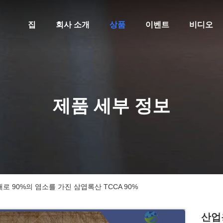
집
회사 소개
상품
이벤트
비디오
제품 세부 정보
 90%의 염소를 가진 삼엽록산 TCCA 90%
산업