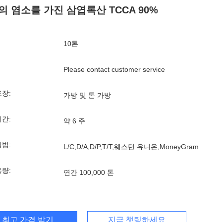
의 염소를 가진 삼엽록산 TCCA 90%
10톤
Please contact customer service
포장:
가방 및 톤 가방
기간:
약 6 주
방법:
L/C,D/A,D/P,T/T,웨스턴 유니온,MoneyGram
용량:
연간 100,000 톤
최고 가격 받기
지금 챗팅하세요