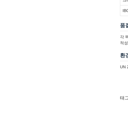
크
IB
품
각 
적성
환
UN 
태그