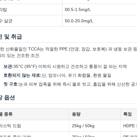
각탑
00.5-1.5mg/L
수 살균
50.0-20.0mg/L
전 및 취급
한 산화물질인 TCCA는 적절한 PPE (안경, 장갑, 보호복) 과 냉동 보
멀리 있는 건조한 조건.
보관:
35°C (95°F) 이하의 시원하고 건조하고 통풍이 잘 되는 지역
호환되지 않는 재료:
산, 암모니아, 유기 화합물, 환원 물질
첫 구호:
눈과 피부 접촉을 위해 즉시 물로 씻고, 흡입을 위해 신선한 공
장 옵션
품 종류
용량
특징
라스틱 드럼
25kg / 50kg
HDPE