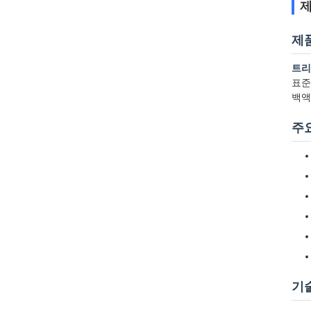
제
제
트리
표준
백액
주
기