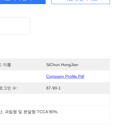
드 이름
SiChun HongJian
Company Profile.pdf
 로그인 수:
87-90-1
산
, 
과립형 및 분말형 TCCA 90%
, 