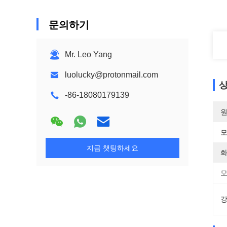
문의하기
Mr. Leo Yang
luolucky@protonmail.com
상
-86-18080179139
원
모
지금 챗팅하세요
화
모
강