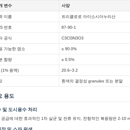
개 변수
사양
학 이름
트리클로로 아이소시아누리산
AS 번호
87-90-1
자 공식
C3Cl3N3O3
용 가능한 염소
≥ 90.0%
분 함량
≤ 0.5%
 (1% 용액)
20.6~3.2
모
흰색의 결정성 granules 또는 분말
요 용도
 및 도시용수 처리
 공급에 대한 효과적인 1차 살균 및 잔류 유지, 전형적인 복용량은 2-10 m
장 및 스파 위생