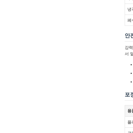
냉
폐
안
강력
서 
포
용
플