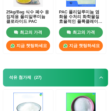
25kg/Bag 식수 폐수 응
PAC 폴리알루미늄 염
집제용 폴리알루미늄
화물 수처리 화학물질
클로라이드 PAC
효율적인 플록클레이션
정화
최고의 가격
최고의 가격
지금 챗팅하세요
지금 챗팅하세요
(27)
석유 첨가제