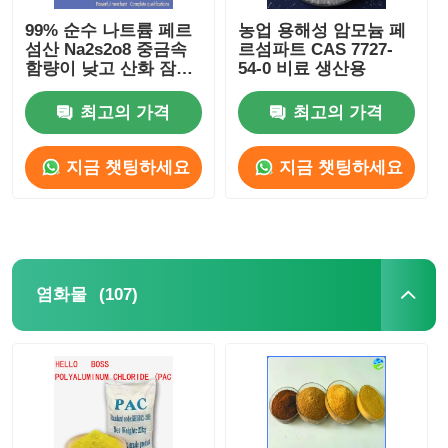
99% 순수 나트륨 페르
농업 용해성 암모늄 페
물 처리 물질
섬산 Na2s2o8 중금속
르섬파트 CAS 7727-
함량이 낮고 산화 잠재
54-0 비료 생산용
력이 높다
일상 사용 화학물질
최고의 가격
최고의 가격
지금 챗팅하세요
지금 챗팅하세요
(107)
염화물