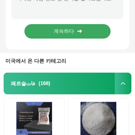
폐수 처리를 위한 고순도 과황산암모늄 (APS) - 무료 SDS 다운로드 및 ISO 9001 인증
고순도 칼륨 페르수플라트 K2S2O8 2년 유효기간으로 산업용
염화물
칼륨 페르스울فات K2S2O8 산업용 및 안정적인 저장용으로 강한 산화 능력을 가진 흰색 결정 분말
칼륨 페르스울فات K2S2O8 산업용 및 반응기 등급 물 처리 및 폴리머 생산을 위한 정상적인 조건 하에 안정적
석유 첨가제
수처리 및 폴리머 생산용 안정적인 산업 및 시약 등급 과황산칼륨 K₂S₂O₈
화학물질 채소
미국에서 온 다른 카테고리
광물 공정 화학물질
(168)
페르술فات
음식 첨가제
금속화학 화학물질
전자 원자재