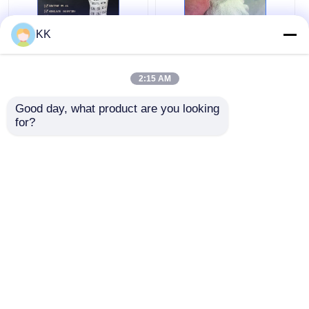
KK
고순도 99.5% 옥살산
H2c2o4 고순도 옥살산
2:15 AM
이수화물 (목재 표백 및
DIY 청소 용품)
Good day, what product are you looking 
for?
최고의 가격
최고의 가격
지금 챗팅하세요
지금 챗팅하세요
더 많은 것을 전망하십시
오
Desktop Site
홈
사이트맵
연락처
사이트맵
개인 정보 정책