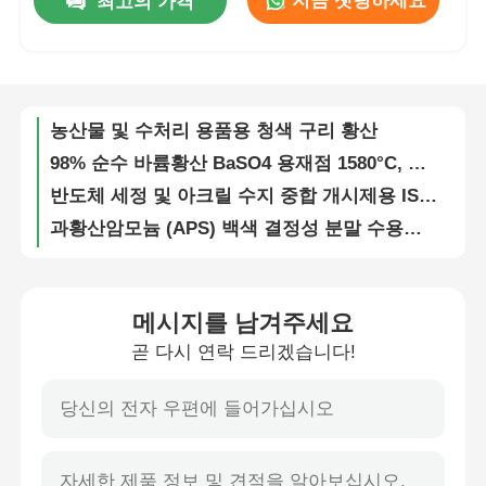
지금 챗팅하세요
최고의 가격
배터리 탈분극용 고전환율 과황산암모늄 ((NH₄)₂S₂O₈) 수용성
고밀도 2.47g/cm3 과황산칼륨 K2S2O8 CAS 7727-21-1 백색 결정성 분말
회사 소개
고순도 과황산칼륨 K2S2O8, 밀도 2.47g/cm3, 중금속 함량 ≤5 ppm, ISO 9001 인증
농산물 및 수처리 용품용 청색 구리 황산
공장 투어
98% 순수 바륨황산 BaSO4 용재점 1580°C, 끓는점 330°C 산업용
반도체 세정 및 아크릴 수지 중합 개시제용 ISO 9001 인증 과황산암모늄 APS
품질 관리
과황산암모늄 (APS) 백색 결정성 분말 수용성 CAS 7727-54-0 산업 및 실험실 사용
칼륨 페르스울فات K2S2O8 산업용 (≥98%) 및 전자용 (≥99.5%) 중금속 ≤5ppm의 PCB 발열 및 폴리머 합성용
연락처
산업 및 전자 등급 칼륨 페르술فات K2S2O8 PCB 에치 및 폴리머 합성
중금속 ≤5ppm의 고반응성 칼륨 페르스울فات K2S2O8 및 UN1492 5.1급 산업용 산화제
메시지를 남겨주세요
뉴스
5G 회로 보드 제조용 고순도 나트륨 페르술فات 분말 산업 산화제 및 백화제
곧 다시 연락 드리겠습니다!
고순도 99%의 암모늄 페르술فات (NH4) 2S2O8 산업 및 전자 용품
모든 케이스
고순도 암모늄 페르스울فات (APS) 분말, PCB 발열 및 폴리메리제이션 용 ≥98% 및 ≥99% 순도
산업용으로 빠르게 배송되는 ISO 9001 인증 ACS 등급 과황산암모늄 (APS)
고순도 암모늄 퍼스울فات (APS) UN1444 ISO 9001 인증 산업 및 전자 응용 용도로 물에 쉽게 녹는
페르술فات