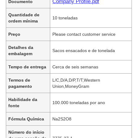
Company Profile.pdf
Documento
Quantidade de
10 toneladas
ordem mínima
Preço
Please contact customer service
Detalhes da
Sacos ensacados e de tonelada
embalagem
Tempo de entrega
Cerca de seis semanas
Termos de
L/C,D/A,D/P,T/T,Western
pagamento
Union,MoneyGram
Habilidade da
100.000 toneladas por ano
fonte
Fórmula Química
Na2S2O8
Número do início