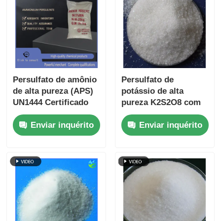
Persulfato de amônio
Persulfato de
de alta pureza (APS)
potássio de alta
UN1444 Certificado
pureza K2S2O8 com
ISO 9001 Livremente
densidade de
Enviar inquérito
Enviar inquérito
solúvel em água para
2,47g/cm3 e teor de
aplicações industriais
metais pesados ≤5
e eletrônicas
ppm Certificado ISO
9001