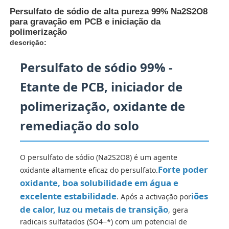
Persulfato de sódio de alta pureza 99% Na2S2O8
para gravação em PCB e iniciação da
polimerização
descrição:
Persulfato de sódio 99% -
Etante de PCB, iniciador de
polimerização, oxidante de
remediação do solo
O persulfato de sódio (Na2S2O8) é um agente
Casa
Forte poder
oxidante altamente eficaz do persulfato.
oxidante, boa solubilidade em água e
Produtos
excelente estabilidade
iões
. Após a activação por
de calor, luz ou metais de transição
, gera
radicais sulfatados (SO4−*) com um potencial de
Vídeos