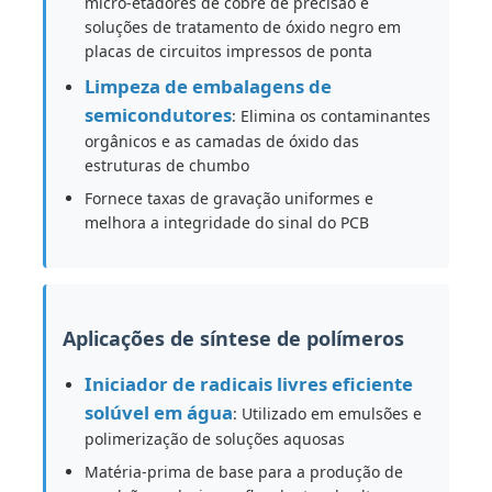
micro-etadores de cobre de precisão e
soluções de tratamento de óxido negro em
placas de circuitos impressos de ponta
Cloreto
Limpeza de embalagens de
semicondutores
: Elimina os contaminantes
Aditivos de petróleo
orgânicos e as camadas de óxido das
estruturas de chumbo
Enchimento químico
Fornece taxas de gravação uniformes e
melhora a integridade do sinal do PCB
Produtos químicos de processo mineral
Aplicações de síntese de polímeros
Aditivos alimentares
Iniciador de radicais livres eficiente
Produtos químicos metalúrgicos
solúvel em água
: Utilizado em emulsões e
polimerização de soluções aquosas
Matéria-prima de base para a produção de
Matéria-prima de electrónica