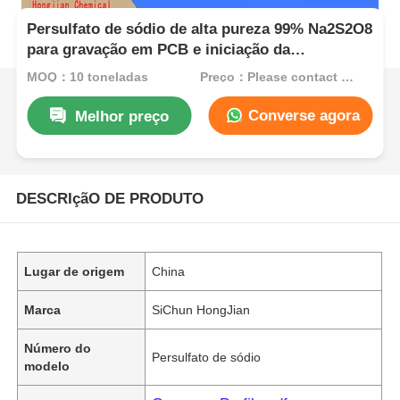
Persulfato de sódio de alta pureza 99% Na2S2O8
para gravação em PCB e iniciação da
polimerização
MOQ：10 toneladas
Preço：Please contact customer service
Converse agora
Melhor preço
DESCRIçãO DE PRODUTO
Lugar de origem
China
Marca
SiChun HongJian
Número do
Persulfato de sódio
modelo