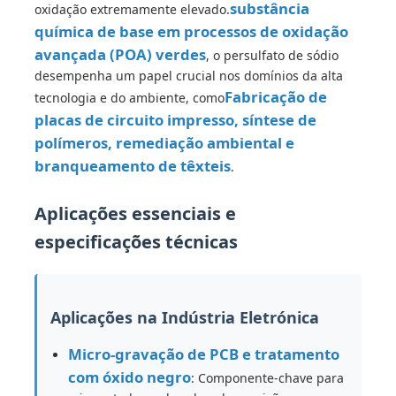
substância
oxidação extremamente elevado.
química de base em processos de oxidação
Quem Somos
avançada (POA) verdes
, o persulfato de sódio
desempenha um papel crucial nos domínios da alta
Fabricação de
tecnologia e do ambiente, como
Fábrica
placas de circuito impresso, síntese de
polímeros, remediação ambiental e
Controle de Qualidade
branqueamento de têxteis
.
Aplicações essenciais e
Fale Conosco
especificações técnicas
notícias
Aplicações na Indústria Eletrónica
Todos os casos
Micro-gravação de PCB e tratamento
com óxido negro
: Componente-chave para
Persulfatos