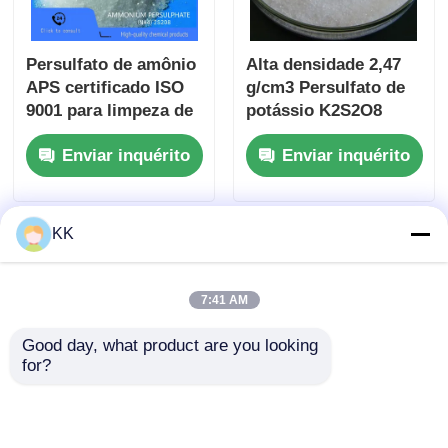
Persulfato de amônio
Alta densidade 2,47
APS certificado ISO
g/cm3 Persulfato de
9001 para limpeza de
potássio K2S2O8
semicondutores e
CAS 7727-21-1 Pó
Enviar inquérito
Enviar inquérito
iniciador de
cristalino branco
polimerização de
resina acrílica
KK
7:41 AM
Good day, what product are you looking 
for?
Persulfato de amónio
Persulfato de Amônio
industrial APS Pó
(NH₄)₂S₂O₈ com Alta