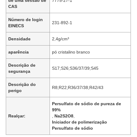
de uma sessão de
7775-27-1
CAS
Número de login
231-892-1
EINECS
Densidade
2,4g/cm³
aparência
pó cristalino branco
Descrição de
S17;S26;S36/37/39;S45
segurança
Descrição do
R8;R22;R36/37/38;R42/43
perigo
Persulfato de sódio de pureza de
99%
Realçar:
,
Na2S2O8
,
Iniciador de polimerização
Persulfato de sódio