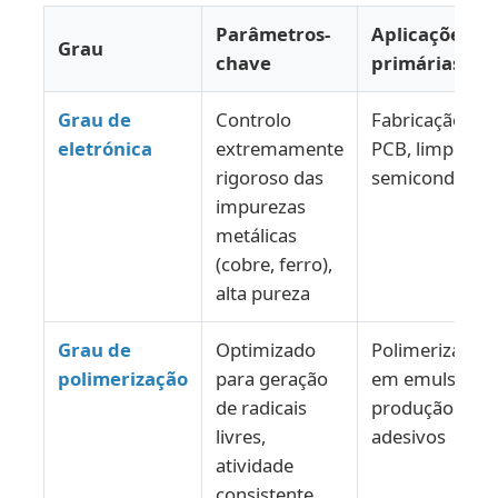
Parâmetros-
Aplicações
Grau
chave
primárias
Grau de
Controlo
Fabricação de
eletrónica
extremamente
PCB, limpeza 
rigoroso das
semicondutor
impurezas
metálicas
(cobre, ferro),
alta pureza
Grau de
Optimizado
Polimerização
polimerização
para geração
em emulsão,
de radicais
produção de
livres,
adesivos
atividade
consistente