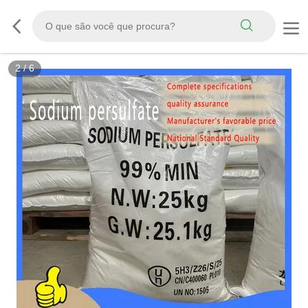
2
/
6