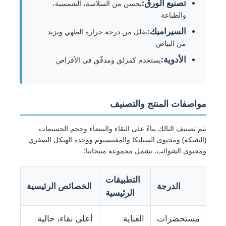
تصنيع الورق:
يحسن من السلاسة، الشمسية،
والطباعة
عوامل معالجة المياه
السيراميك:
يقلل من درجة حرارة الطهي ويزيد
من البياض
المواد الكيميائية المستخدمة يومياً
الأدوية:
يستخدم كمزلق ومدفّق في الأقراص
مواصفات المنتج والتصنيف
يتم تصنيف التالك بناءً على النقاء والبيضاء وحجم الجسيمات
(الشبكة) ومحتوى السيليكا والمغنيسيوم ووحدة الهيكل الصفري
ومحتوى الشوائب. تشمل مجموعة منتجاتنا:
التطبيقات
الدرجة
الخصائص الرئيسية
الرئيسية
مستحضرات
العناية
أعلى نقاء، خالية