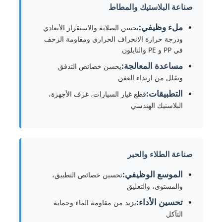
صناعة البلاستيك والمطاط
ملء وظيفي:
يحسن الصلابة والاستقرار الأبعادي
حول بنا
ودرجة حرارة الانحراف الحراري ومقاومة الزحف
في PP و PE والنايلون
جولة في المعمل
مساعدة المعالجة:
يحسن خصائص التدفق
ويقلل من ارتداء العفن
ضبط الجودة
التطبيقات:
قطع غيار السيارات، غرف الأجهزة،
البلاستيك الهندسي
اتصل بنا
صناعة الطلاء والحبر
أخبار
الموسع الوظيفي:
تحسين خصائص التطبيق،
جميع القضايا
والمستوى، والتعليق
تحسين الأداء:
يزيد من مقاومة الماء وحماية
التآكل
البرسولفات