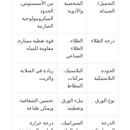
التجميل/
الشخصية
من الأسبستوس،
الصيدلة
والأدوية
الحدود
الميكروبيولوجية
الصارمة
درجة الطلاء
الطلاء،
قوة تغطية ممتازة،
الطلاء
مقاومة للمياه
الصناعي
الجودة
البلاستيك،
زيادة في الصلابة
البلاستيكية
مركبات
والزيت
المطاط
نوع الورق
ملء الورق
تحسين الشفافية،
وتغطيته
ويمكن طباعة
الدرجة
السيراميك،
درجة حرارة