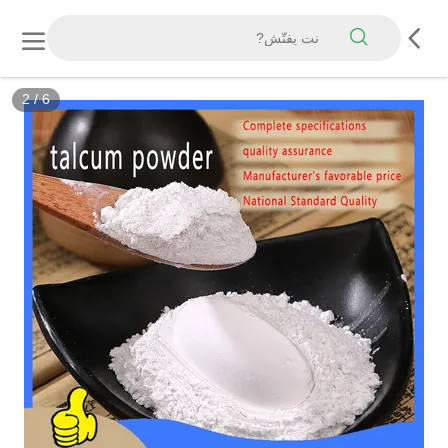
2
/
6