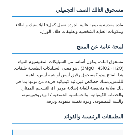
مسحوق التالك الصف التجميلي
مادة معدنية وظيفية عالية الجودة تعمل كملء للبلاستيك والطلاء
ومكونات العناية الشخصية وتطبيقات طلاء الورق.
لمحة عامة عن المنتج
مسحوق التلك، يتكون أساسا من السيليكات المغنيسيوم المياه
(3MgO · 4SiO2 · H2O) ، هو معدن السيليكات الطبيعية طبقات.
هذا المنتج يبدو كمسحوق رقيق أبيض أو شبه أبيض، ناعمة
لللمس،يمتلك خصائص فيزيائية كيميائية فريدة من نوعها بما في
ذلك صلابة منخفضة للغاية (صلابة موهز 1)، التشحيم الممتاز،
والحصانة الكيميائية، والحساسية الحمضية / الهيدروفوبيسية،
منزل
والبنية المصفوفة، وقوة تغطية متفوقة وبرقة.
المنتجات
التطبيقات الرئيسية والفوائد
أشرطة فيديو