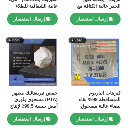
الحفر عالية الكثافة مع
عالية الشفافية للطلاء
حماية الإشعاع والحصانة
والبلاستيك والتباين
إرسال استفسار
إرسال استفسار
الكيميائية
الأشعة السينية
كبريتات الباريوم
حمض تيريفتاليك مطهر
المتساقطة 98% نقاء -
(PTA) مسحوق بلوري
بيضاء عالية مسحوق
أبيض بنسبة 99.5٪ لإنتاج
BaSO4 للتباين الأشعة
رزين بي تي
إرسال استفسار
إرسال استفسار
السينية في الطلاء
والبلاستيك