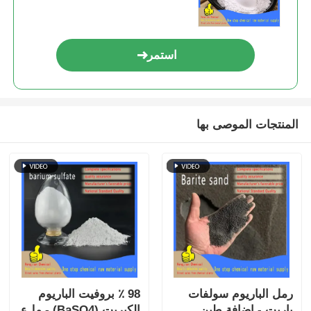
استمر
المنتجات الموصى بها
رمل الباريوم سولفات
98 ٪ بروفيت الباريوم
باريت - إضافة طين
الكبريت (BaSO4) - ملء