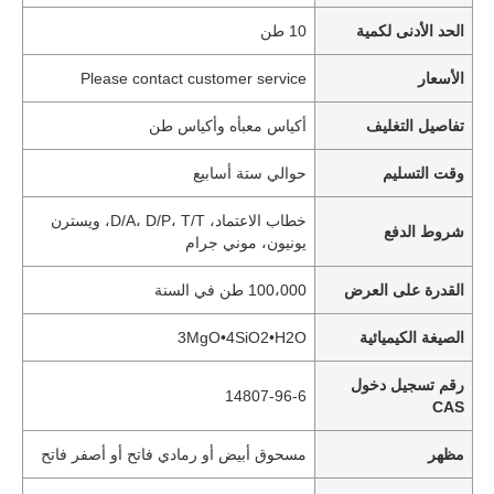
الحد الأدنى لكمية
10 طن
الأسعار
Please contact customer service
تفاصيل التغليف
أكياس معبأه وأكياس طن
وقت التسليم
حوالي ستة أسابيع
خطاب الاعتماد، D/A، D/P، T/T، ويسترن
شروط الدفع
يونيون، موني جرام
القدرة على العرض
100،000 طن في السنة
الصيغة الكيميائية
3MgO•4SiO2•H2O
رقم تسجيل دخول
14807-96-6
CAS
مظهر
مسحوق أبيض أو رمادي فاتح أو أصفر فاتح