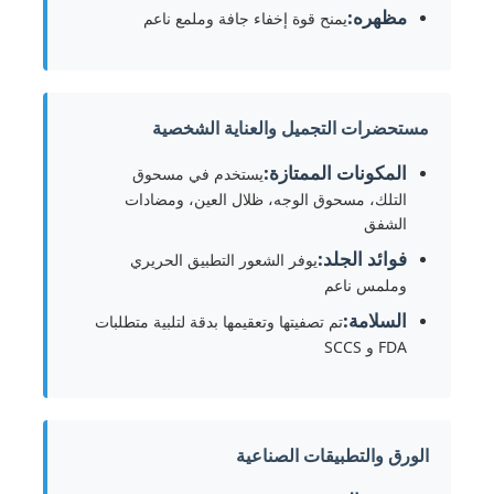
مظهره:
يمنح قوة إخفاء جافة وملمع ناعم
كلوريد
مستحضرات التجميل والعناية الشخصية
إضافات البترول
المكونات الممتازة:
يستخدم في مسحوق
ملء كيميائي
التلك، مسحوق الوجه، ظلال العين، ومضادات
الشفق
فوائد الجلد:
يوفر الشعور التطبيق الحريري
المواد الكيميائية في العمليات المعدنية
وملمس ناعم
السلامة:
تم تصفيتها وتعقيمها بدقة لتلبية متطلبات
إضافات الغذاء
FDA و SCCS
المواد الكيميائية المعدنية
الورق والتطبيقات الصناعية
المواد الخام للإلكترونيات