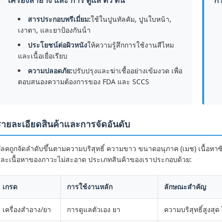
เครื่องสําอาง และ การ ดูแล ตัว ตน
ก
สารประกอบพรีเมี่ยม:
ใช้ในปูนทัลคัม, ปูนใบหน้า,
เงาตา, และยาป้องกันน้ํา
ประโยชน์ต่อผิวหนัง
ให้ความรู้สึกการใช้งานสีไหม
และเนื้อเยื่อเรียบ
ความปลอดภัย:
ปรับปรุงและฆ่าเชื้ออย่างเข้มงวด เพื่อ
ตอบสนองความต้องการของ FDA และ SCCS
รายละเอียดสินค้าและการจัดอันดับ
ัลคถูกจัดลําดับขึ้นตามความบริสุทธิ์ ความขาว ขนาดอนุภาค (เมช) เนื้อห
ละเนื้อหาของภาวะไม่สะอาด ประเภทสินค้าของเราประกอบด้วย:
เกรด
การใช้งานหลัก
ลักษณะสําคัญ
เครื่องสําอาง/ยา
การดูแลตัวเอง ยา
ความบริสุทธิ์สูงสุ