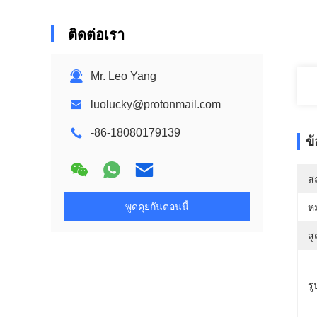
ติดต่อเรา
Mr. Leo Yang
luolucky@protonmail.com
-86-18080179139
ข
สถ
พูดคุยกันตอนนี้
ห
สู
รู