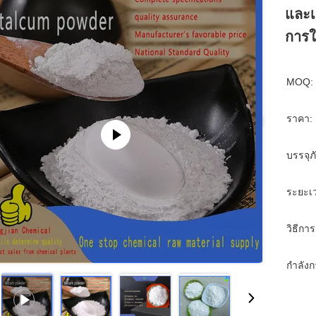
และเ
การใ
MOQ:
ราคา:
บรรจุ
ระยะเ
วิธีกา
กำลังก