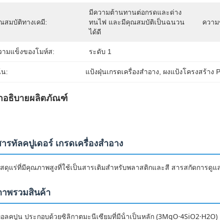
มีความต้านทานต่อกรดและด่าง 
ณสมบัติทางเคมี:
ทนไฟ และมีคุณสมบัติเป็นฉนวน
ความ
ได้ดี
วามแข็งของโมห์ส:
ระดับ 1
้น:
แป้งฝุ่นเกรดเครื่องสำอาง
, 
ผงแป้งโครงสร้าง P
ำอธิบายผลิตภัณฑ์
สารทัลคปูเดอร์ เกรดเครื่องสําอาง
ัสดุแร่ที่มีคุณภาพสูงที่ใช้เป็นสารเติมสําหรับพลาสติกและสี สารสกัดการ
ภาพรวมสินค้า
อลคปูน ประกอบด้วยซิลิกาตมะนีเซียมที่มีน้ําเป็นหลัก (3MgO·4SiO2·H2O) เป