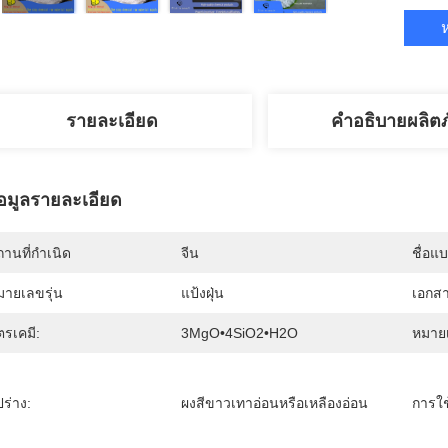
ห
รายละเอียด
คำอธิบายผลิต
้อมูลรายละเอียด
านที่กำเนิด
จีน
ชื่อแ
มายเลขรุ่น
แป้งฝุ่น
เอกส
ตรเคมี:
3MgO•4SiO2•H2O
หมายเ
ปร่าง:
ผงสีขาวเทาอ่อนหรือเหลืองอ่อน
การใช