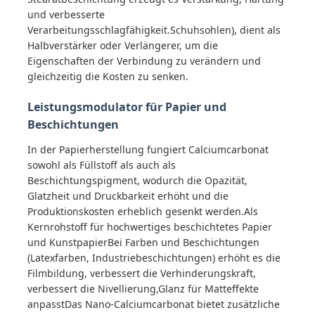
und verbesserte
Verarbeitungsschlagfähigkeit.Schuhsohlen), dient als
Chlorverbindung
Halbverstärker oder Verlängerer, um die
Eigenschaften der Verbindung zu verändern und
gleichzeitig die Kosten zu senken.
Erdöl-Zusätze
Leistungsmodulator für Papier und
Beschichtungen
Chemische Füllstoffe
In der Papierherstellung fungiert Calciumcarbonat
sowohl als Füllstoff als auch als
Chemikalien für Mineralprozesse
Beschichtungspigment, wodurch die Opazität,
Glatzheit und Druckbarkeit erhöht und die
Produktionskosten erheblich gesenkt werden.Als
Lebensmittelzusatzstoffe
Kernrohstoff für hochwertiges beschichtetes Papier
und KunstpapierBei Farben und Beschichtungen
(Latexfarben, Industriebeschichtungen) erhöht es die
Metallurgische Chemikalien
Filmbildung, verbessert die Verhinderungskraft,
verbessert die Nivellierung,Glanz für Matteffekte
anpasstDas Nano-Calciumcarbonat bietet zusätzliche
Elektronik-Rohstoff