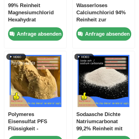
99% Reinheit
Wasserloses
Magnesiumchlorid
Calciumchlorid 94%
Hexahydrat
Reinheit zur
MgCl2·6H2O zur
Schmelze von Schnee
Anfrage absenden
Anfrage absenden
Entdeisung und
und Beschleunigung
Staubbekämpfung
von Beton
Polymeres
Sodaasche Dichte
Eisensulfat PFS
Natriumcarbonat
Flüssigkeit -
99,2% Reinheit mit
Hochwirkungsflockulans
hoher Massendichte