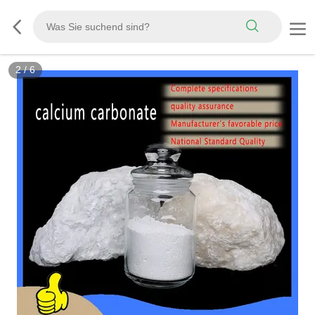
2
/
6