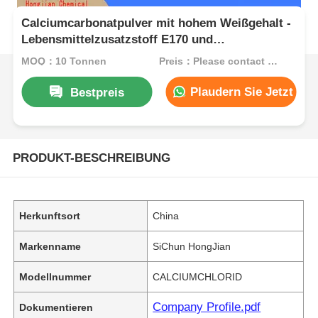
Calciumcarbonatpulver mit hohem Weißgehalt -
Lebensmittelzusatzstoff E170 und
Kunststofffüllmittel für industrielle
MOQ：10 Tonnen
Preis：Please contact customer service
Anwendungen
Plaudern Sie Jetzt
Bestpreis
PRODUKT-BESCHREIBUNG
Herkunftsort
China
Markenname
SiChun HongJian
Modellnummer
CALCIUMCHLORID
Company Profile.pdf
Dokumentieren