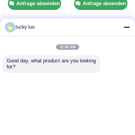
Anfrage absenden
Anfrage absenden
mit schneller
und niedrigem
Absetzung und
Staubgehalt für die
großer pH-
Glasherstellung
Anpassbarkeit für die
lucky luo
Wasserbehandlung
11:50 AM
Good day, what product are you looking 
for?
Polyaluminiumchlorid
Lebensmittelqualität
(PAC) -
Calciumchlorid CaCl2
Hocheffizientes
für die Bierbrauerei
Koagulans mit breiter
und Konserven
Anfrage absenden
Anfrage absenden
pH-Anpassbarkeit
und schneller
Flockenbildung für
die
Startseite
Über uns
Kontakt
Desktop Site