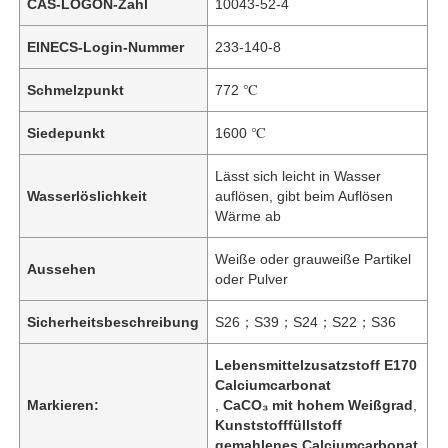
CAS-LOGON-Zahl
10043-52-4
EINECS-Login-Nummer
233-140-8
Schmelzpunkt
772 ℃
Siedepunkt
1600 ℃
Lässt sich leicht in Wasser
Wasserlöslichkeit
auflösen, gibt beim Auflösen
Wärme ab
Weiße oder grauweiße Partikel
Aussehen
oder Pulver
Sicherheitsbeschreibung
S26；S39；S24；S22；S36
Lebensmittelzusatzstoff E170
Calciumcarbonat
Markieren:
,
CaCO₃ mit hohem Weißgrad
,
Kunststofffüllstoff
gemahlenes Calciumcarbonat