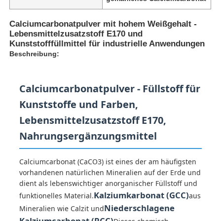
Calciumcarbonatpulver mit hohem Weißgehalt -
Lebensmittelzusatzstoff E170 und
Kunststofffüllmittel für industrielle Anwendungen
Beschreibung:
Calciumcarbonatpulver - Füllstoff für
Kunststoffe und Farben,
Lebensmittelzusatzstoff E170,
Nahrungsergänzungsmittel
Startseite
Calciumcarbonat (CaCO3) ist eines der am häufigsten
vorhandenen natürlichen Mineralien auf der Erde und
dient als lebenswichtiger anorganischer Füllstoff und
Produkte
Kalziumkarbonat (GCC)
funktionelles Material.
aus
Niederschlagene
Mineralien wie Calzit und
Videos
Kalziumcarbonat (PCC)