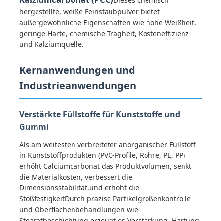
Dieses chemisch
hergestellte, weiße Feinstaubpulver bietet
außergewöhnliche Eigenschaften wie hohe Weißheit,
Über uns
geringe Härte, chemische Trägheit, Kosteneffizienz
und Kalziumquelle.
Fabrik Tour
Kernanwendungen und
Industrieanwendungen
Qualitätskontrolle
Verstärkte Füllstoffe für Kunststoffe und
Kontakt
Gummi
Als am weitesten verbreiteter anorganischer Füllstoff
Nachrichten
in Kunststoffprodukten (PVC-Profile, Rohre, PE, PP)
erhöht Calciumcarbonat das Produktvolumen, senkt
die Materialkosten, verbessert die
Alle Fälle
Dimensionsstabilität,und erhöht die
StoßfestigkeitDurch präzise Partikelgrößenkontrolle
und Oberflächenbehandlungen wie
Persulfate
Stearatbeschichtung erzeugt es Verstärkung, Härtung