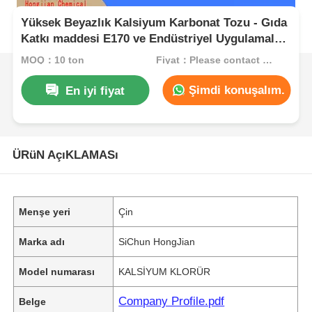
Yüksek Beyazlık Kalsiyum Karbonat Tozu - Gıda
Katkı maddesi E170 ve Endüstriyel Uygulamalar
İçin Plastik Doldurucu
MOQ：10 ton
Fiyat：Please contact customer service
Şimdi konuşalım.
En iyi fiyat
ÜRüN AçıKLAMASı
Menşe yeri
Çin
Marka adı
SiChun HongJian
Model numarası
KALSİYUM KLORÜR
Company Profile.pdf
Belge