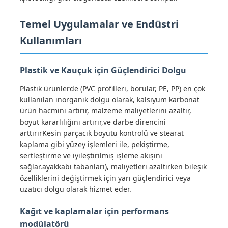
Temel Uygulamalar ve Endüstri
Hakkımızda
Kullanımları
Fabrika turu
Plastik ve Kauçuk için Güçlendirici Dolgu
Plastik ürünlerde (PVC profilleri, borular, PE, PP) en çok
Kalite kontrol
kullanılan inorganik dolgu olarak, kalsiyum karbonat
ürün hacmini artırır, malzeme maliyetlerini azaltır,
boyut kararlılığını artırır,ve darbe direncini
Bize ulaşın
arttırırKesin parçacık boyutu kontrolü ve stearat
kaplama gibi yüzey işlemleri ile, pekiştirme,
sertleştirme ve iyileştirilmiş işleme akışını
Haberler
sağlar.ayakkabı tabanları), maliyetleri azaltırken bileşik
özelliklerini değiştirmek için yarı güçlendirici veya
uzatıcı dolgu olarak hizmet eder.
Tüm servis talepleri
Kağıt ve kaplamalar için performans
Persülfatlar
modülatörü