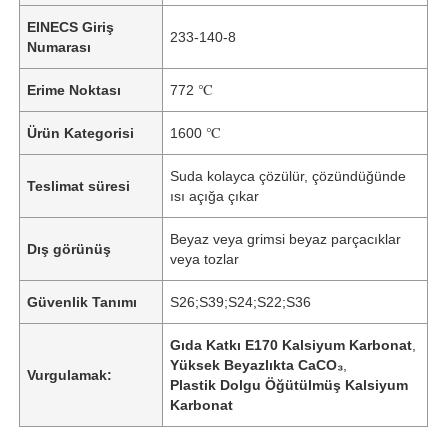
EINECS Giriş
233-140-8
Numarası
Erime Noktası
772 ℃
Ürün Kategorisi
1600 ℃
Suda kolayca çözülür, çözündüğünde
Teslimat süresi
ısı açığa çıkar
Beyaz veya grimsi beyaz parçacıklar
Dış görünüş
veya tozlar
Güvenlik Tanımı
S26;S39;S24;S22;S36
Gıda Katkı E170 Kalsiyum Karbonat
,
Yüksek Beyazlıkta CaCO₃
,
Vurgulamak:
Plastik Dolgu Öğütülmüş Kalsiyum
Karbonat