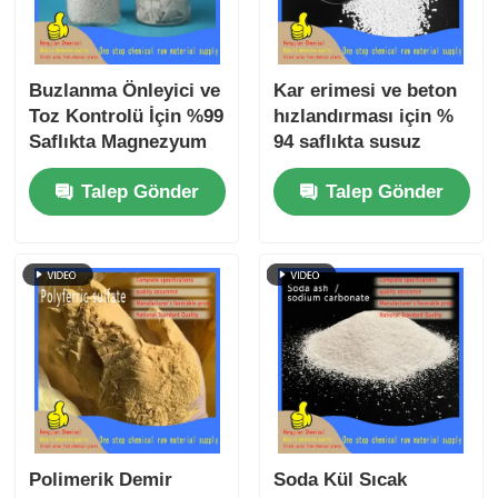
Buzlanma Önleyici ve
Kar erimesi ve beton
Toz Kontrolü İçin %99
hızlandırması için %
Saflıkta Magnezyum
94 saflıkta susuz
Klorür Hekzahidrat
kalsiyum klorür
Talep Gönder
Talep Gönder
MgCl₂·6H₂O
Polimerik Demir
Soda Kül Sıcak