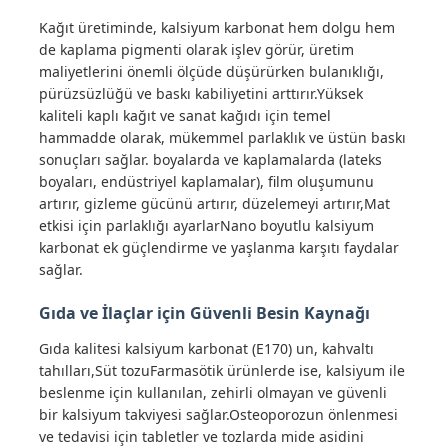
Kağıt üretiminde, kalsiyum karbonat hem dolgu hem
de kaplama pigmenti olarak işlev görür, üretim
klorür
maliyetlerini önemli ölçüde düşürürken bulanıklığı,
pürüzsüzlüğü ve baskı kabiliyetini arttırır.Yüksek
kaliteli kaplı kağıt ve sanat kağıdı için temel
Petrol katkı maddeleri
hammadde olarak, mükemmel parlaklık ve üstün baskı
sonuçları sağlar. boyalarda ve kaplamalarda (lateks
Kimyasal dolgu
boyaları, endüstriyel kaplamalar), film oluşumunu
artırır, gizleme gücünü artırır, düzelemeyi artırır,Mat
etkisi için parlaklığı ayarlarNano boyutlu kalsiyum
Mineral İşlem Kimyasalları
karbonat ek güçlendirme ve yaşlanma karşıtı faydalar
sağlar.
Gıda Katkı Maddeleri
Gıda ve İlaçlar için Güvenli Besin Kaynağı
Gıda kalitesi kalsiyum karbonat (E170) un, kahvaltı
Metalurji Kimyasalları
tahılları,Süt tozuFarmasötik ürünlerde ise, kalsiyum ile
beslenme için kullanılan, zehirli olmayan ve güvenli
bir kalsiyum takviyesi sağlar.Osteoporozun önlenmesi
Elektronik hammaddesi
ve tedavisi için tabletler ve tozlarda mide asidini