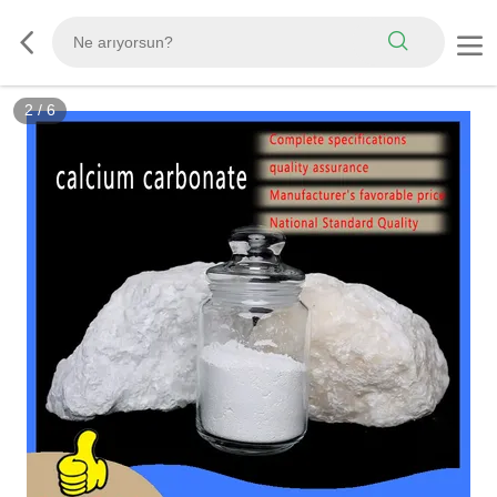
2
/
6