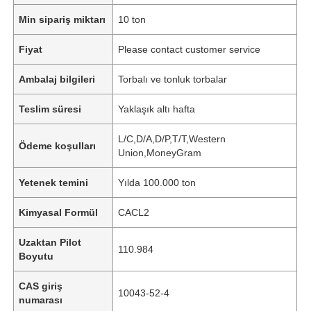
Min sipariş miktarı
10 ton
Fiyat
Please contact customer service
Ambalaj bilgileri
Torbalı ve tonluk torbalar
Teslim süresi
Yaklaşık altı hafta
L/C,D/A,D/P,T/T,Western
Ödeme koşulları
Union,MoneyGram
Yetenek temini
Yılda 100.000 ton
Kimyasal Formül
CACL2
Uzaktan Pilot
110.984
Boyutu
CAS giriş
10043-52-4
numarası