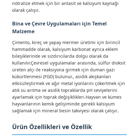
nötralize etmek için bir antasit ve kalsiyum kaynağı
olarak çalışır..
Su Arıtma Ajanları
Bina ve Çevre Uygulamaları için Temel
Malzeme
Günlük Kullanım Kimyasal
Çimento, kireç ve yapay mermer üretimi için birincil
hammadde olarak, kalsiyum karbonat ayrıca eklem
bileşiklerinde ve sızdırıcılarda dolgu olarak da
kullanılır.Çevresel uygulamalar arasında, sülfür dioksit
üreten alçı ile reaksiyona girmek için duman gazı
kükürtlenmesi (FGD) bulunur., asidik akışkanları
etkisizleştirmek ve ağır metal iyonlarını çökertmek için
atık su arıtma ve asidik topraklarda pH seviyelerini
ayarlamak için toprak değişiklikleri.Hayvan ve kümes
hayvanlarının kemik gelişiminde gerekli kalsiyum
sağlamak için mineral besin takviyesi olarak çalışır..
Ürün Özellikleri ve Özellik