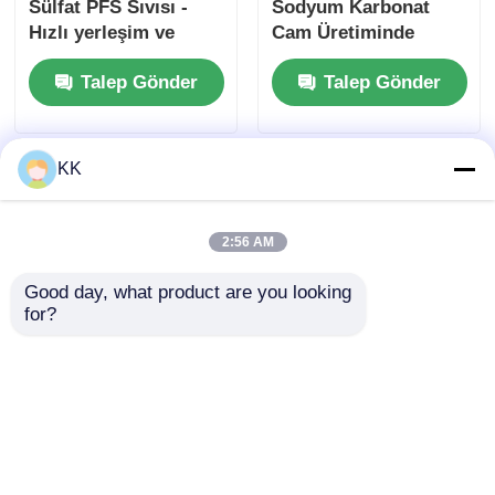
Sülfat PFS Sıvısı -
Sodyum Karbonat
Hızlı yerleşim ve
Cam Üretiminde
geniş pH
Yüksek Toplu
Talep Gönder
Talep Gönder
uyarlanabilirliği ile
yoğunluk ve Düşük
yüksek verimli
Toz İçeriği ile %99,2
flocculant su arıtma
Saflık
KK
2:56 AM
Good day, what product are you looking 
for?
Polyaluminyum
Yiyecek kalitesi
klorür (PAC) - Su
kalsiyum klorür
arıtma için geniş pH
CaCl2 bira üretimi ve
uyarlanabilirliği ve
konserve gıdalar için
Talep Gönder
Talep Gönder
hızlı floc oluşumu ile
sertleştirme maddesi