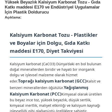
Yüksek Beyazlık Kalsiyum Karbonat Tozu - Gıda
Katkı maddesi E170 ve Endüstriyel Uygulamalar
İçin Plastik Doldurucu
Açıklama:
Kalsiyum Karbonat Tozu - Plastikler
ve Boyalar için Dolgu, Gıda Katkı
maddesi E170, Diyet Takviyesi
Kalsiyum karbonat (CaCO3) Dünya'daki en bol bulunan
doğal minerallerden biridir ve hayati bir inorganik
dolgu ve işlevsel malzeme olarak hizmet
Ana sayfa
Toprağı kalsiyum karbonat (GCC)
eder.
Kalsit ve
Yağışlanmış
benzeri minerallerden öğütülür.
Kalsiyum Karbonat (PCC)
Kimyasal olarak üretilen
Ürünler
bu beyaz ince toz, yüksek beyazlık, düşük sertlik,
kimyasal inertlik, maliyet etkinliği ve kalsiyum kaynağı
VİDEOLAR
işlevselliği gibi olağanüstü özelliklere sahiptir.