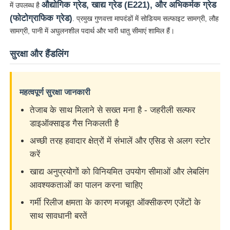
औद्योगिक ग्रेड, खाद्य ग्रेड (E221), और अभिकर्मक ग्रेड
में उपलब्ध है
(फोटोग्राफिक ग्रेड)
. प्रमुख गुणवत्ता मापदंडों में सोडियम सल्फाइट सामग्री, लौह
क्लोराइड
सामग्री, पानी में अघुलनशील पदार्थ और भारी धातु सीमाएं शामिल हैं।
सुरक्षा और हैंडलिंग
पेट्रोलियम योजक
रासायनिक भराव
महत्वपूर्ण सुरक्षा जानकारी
तेजाब के साथ मिलाने से सख्त मना है - जहरीली सल्फर
डाइऑक्साइड गैस निकलती है
खनिज प्रक्रिया रसायन
अच्छी तरह हवादार क्षेत्रों में संभालें और एसिड से अलग स्टोर
करें
खाद्य योज्य
खाद्य अनुप्रयोगों को विनियमित उपयोग सीमाओं और लेबलिंग
आवश्यकताओं का पालन करना चाहिए
धातुकर्म रसायन
गर्मी रिलीज क्षमता के कारण मजबूत ऑक्सीकरण एजेंटों के
साथ सावधानी बरतें
इलेक्ट्रॉनिक्स कच्चा माल