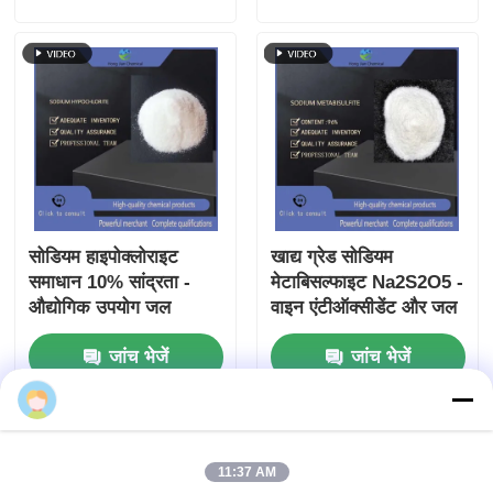
सोडियम हाइपोक्लोराइट
खाद्य ग्रेड सोडियम
समाधान 10% सांद्रता -
मेटाबिसल्फाइट Na2S2O5 -
औद्योगिक उपयोग जल
वाइन एंटीऑक्सीडेंट और जल
कीटाणुनाशक और ब्लीच
डिक्लोरीनेटर परिरक्षक E223
जांच भेजें
जांच भेजें
lucky luo
होम
हमारे बारे में
हमसे संपर्क करें
Desktop Site
11:37 AM
साइटमैप
गोपनीयता नीति