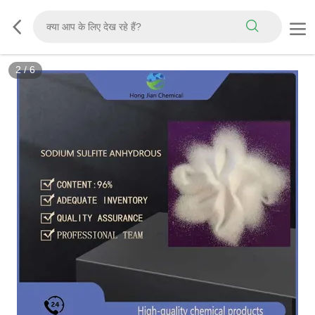
2
/
6