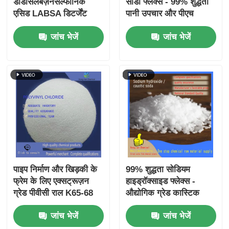
डोडेसिलबेंज़ेनसल्फोनिक
सोडा फ्लेक्स - 99% शुद्धता
एसिड LABSA डिटर्जेंट
पानी उपचार और पीएच
कच्चे माल के लिए एनीओनिक
समायोजन के लिए सोडियम
जांच भेजें
जांच भेजें
सर्फेक्टेंट
हाइड्रॉक्साइड
पाइप निर्माण और खिड़की के
99% शुद्धता सोडियम
फ्रेम के लिए एक्सट्रूज़न
हाइड्रॉक्साइड फ्लेक्स -
ग्रेड पीवीसी राल K65-68
औद्योगिक ग्रेड कास्टिक
सोडा पानी उपचार और
जांच भेजें
जांच भेजें
रासायनिक उत्पादन के लिए