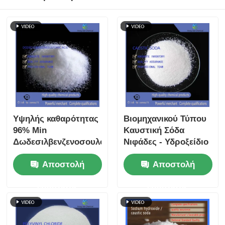
Υψηλής καθαρότητας
Βιομηχανικού Τύπου
96% Min
Καυστική Σόδα
Δωδεσιλβενζενοσουλφονικό
Νιφάδες - Υδροξείδιο
οξύ LABSA Ανιονικό
του Νατρίου 99%
Αποστολή
Αποστολή
επιφανειακό
Καθαρότητας για
δραστικό για την
Επεξεργασία Νερού
ερώτησης
ερώτησης
πρώτη ύλη
και Ρύθμιση pH
απορρυπαντικού