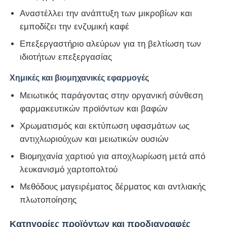
Αναστέλλει την ανάπτυξη των μικροβίων και
εμποδίζει την ενζυμική καφέ
Χλωρίδιο
Επεξεργαστήριο αλεύρων για τη βελτίωση των
ιδιοτήτων επεξεργασίας
Πρόσθετες ουσίες πετρελαίου
Χημικές και βιομηχανικές εφαρμογές
Χημικό γέμισμα
Μειωτικός παράγοντας στην οργανική σύνθεση
φαρμακευτικών προϊόντων και βαφών
Χημικές ουσίες μεταλλικών διεργασιών
Χρωματισμός και εκτύπωση υφασμάτων ως
αντιχλωριούχων και μειωτικών ουσιών
Πρόσθετα τροφίμων
Βιομηχανία χαρτιού για αποχλωρίωση μετά από
λευκανισμό χαρτοπολτού
Μεθόδους μαγειρέματος δέρματος και αντλιακής
Χημικές ουσίες μεταλλουργίας
πλωτοποίησης
Πηγή ηλεκτρονικών ειδών
Κατηγορίες προϊόντων και προδιαγραφές