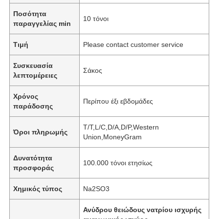
Ποσότητα
10 τόνοι
παραγγελίας min
Τιμή
Please contact customer service
Συσκευασία
Σάκος
λεπτομέρειες
Χρόνος
Περίπου έξι εβδομάδες
παράδοσης
T/T,L/C,D/A,D/P,Western
Όροι πληρωμής
Union,MoneyGram
Δυνατότητα
100.000 τόνοι ετησίως
προσφοράς
Χημικός τύπος
Na2SO3
Ανύδρου θειώδους νατρίου ισχυρής