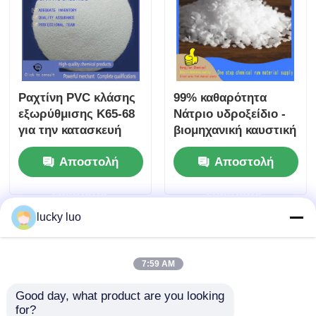
Ραχτίνη PVC κλάσης
99% καθαρότητα
εξωρύθμισης K65-68
Νάτριο υδροξείδιο -
για την κατασκευή
βιομηχανική καυστική
σωλήνων και
σόδα για
Αποστολή
Αποστολή
πλαισίων
επεξεργασία νερού
παραθύρων
και χημική παραγωγή
ερώτησης
ερώτησης
lucky luo
7:59 AM
Good day, what product are you looking 
for?