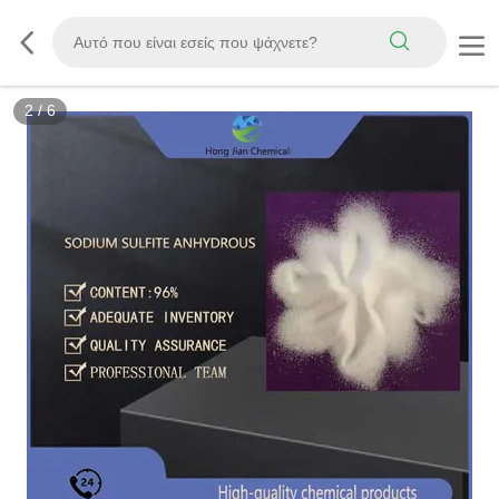
2
/
6