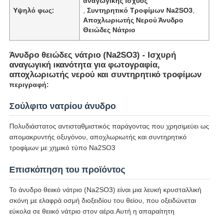
αναγωγικής ισχύος
Υψηλό φως:
,
Συντηρητικό Τροφίμων Na2SO3
,
Αποχλωριωτής Νερού Άνυδρο
Θειώδες Νάτριο
Άνυδρο θειώδες νάτριο (Na2SO3) - Ισχυρή
αναγωγική ικανότητα για φωτογραφία,
αποχλωριωτής νερού και συντηρητικό τροφίμων
περιγραφή:
Σούλφιτο νατρίου άνυδρο
Πολυδιάστατος αντισταθμιστικός παράγοντας που χρησιμεύει ως
απομακρυντής οξυγόνου, αποχλωριωτής και συντηρητικό
τροφίμων με χημικό τύπο Na2SO3
Επισκόπηση του προϊόντος
Το άνυδρο θειικό νάτριο (Na2SO3) είναι μια λευκή κρυσταλλική
σκόνη με ελαφρά οσμή διοξειδίου του θείου, που οξειδώνεται
εύκολα σε θειικό νάτριο στον αέρα.Αυτή η απαραίτητη