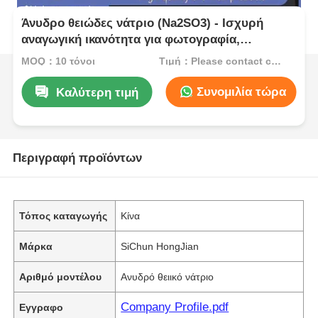
Άνυδρο θειώδες νάτριο (Na2SO3) - Ισχυρή
αναγωγική ικανότητα για φωτογραφία,
αποχλωριωτής νερού και συντηρητικό
MOQ：10 τόνοι
Τιμή：Please contact customer service
τροφίμων
Συνομιλία τώρα
Καλύτερη τιμή
Περιγραφή προϊόντων
Τόπος καταγωγής
Κίνα
Μάρκα
SiChun HongJian
Αριθμό μοντέλου
Ανυδρό θειικό νάτριο
Company Profile.pdf
Εγγραφο