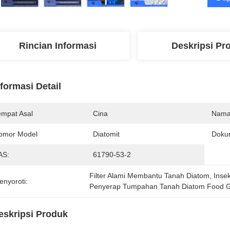
Rincian Informasi
Deskripsi Pr
nformasi Detail
empat Asal
Cina
Nama
omor Model
Diatomit
Doku
AS:
61790-53-2
Filter Alami Membantu Tanah Diatom
, 
Inse
enyoroti:
Penyerap Tumpahan Tanah Diatom Food 
eskripsi Produk