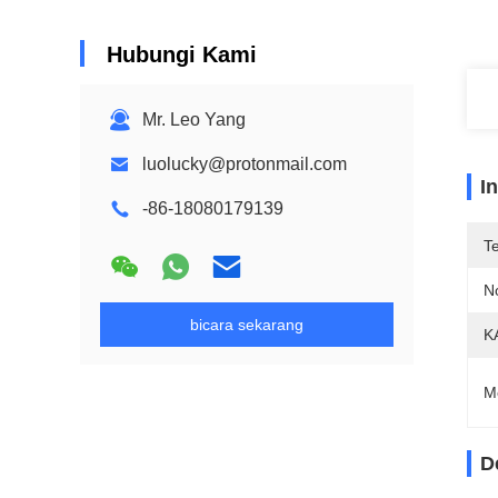
Hubungi Kami
Mr. Leo Yang
luolucky@protonmail.com
I
-86-18080179139
T
N
bicara sekarang
K
M
D