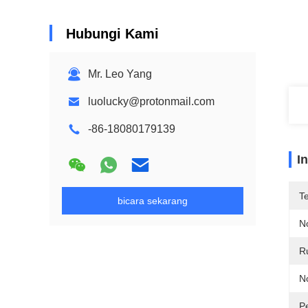
Hubungi Kami
Mr. Leo Yang
luolucky@protonmail.com
-86-18080179139
I
T
bicara sekarang
N
R
N
P