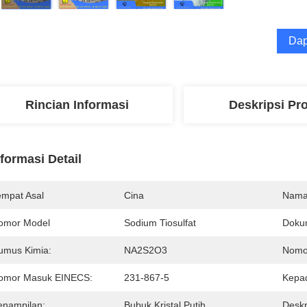
Dap
Rincian Informasi
Deskripsi Pr
nformasi Detail
empat Asal
Cina
Nama
omor Model
Sodium Tiosulfat
Doku
umus Kimia:
NA2S2O3
Nomo
omor Masuk EINECS:
231-867-5
Kepa
enampilan:
Bubuk Kristal Putih
Deskr