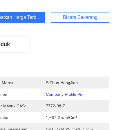
atkan Harga Terbaik
Bicara Sekarang
oduk
 Merek
SiChun HongJian
men
Company Profile.pdf
r Masuk CAS:
7772-98-7
datan:
1,667 Gram/cm³
ipsi Keamanan:
S23；S24/25；S26；S36