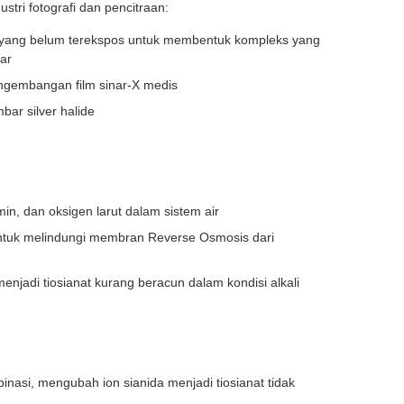
tri fotografi dan pencitraan:
e yang belum terekspos untuk membentuk kompleks yang
ar
engembangan film sinar-X medis
ar silver halide
min, dan oksigen larut dalam sistem air
ntuk melindungi membran Reverse Osmosis dari
jadi tiosianat kurang beracun dalam kondisi alkali
nasi, mengubah ion sianida menjadi tiosianat tidak