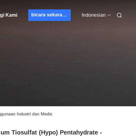
bicara sekarang
gi Kami
Indonesian
nggunaan Industri dan Medis
ium Tiosulfat (Hypo) Pentahydrate -