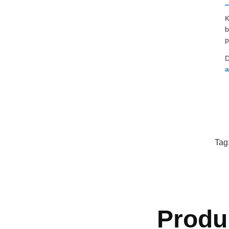
K
b
p
D
a
Tag
Produ