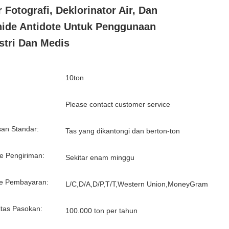
r Fotografi, Deklorinator Air, Dan
ide Antidote Untuk Penggunaan
stri Dan Medis
10ton
:
Please contact customer service
an Standar:
Tas yang dikantongi dan berton-ton
e Pengiriman:
Sekitar enam minggu
e Pembayaran:
L/C,D/A,D/P,T/T,Western Union,MoneyGram
tas Pasokan:
100.000 ton per tahun