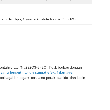
nator Air Hipo
, 
Cyanide Antidote Na2S2O3·5H2O
ai pentahydrate (Na2S2O3·5H2O).Tidak berbau dengan
 yang lembut namun sangat efektif dan agen
rbagai ion logam, terutama perak, sianida, dan klorin.