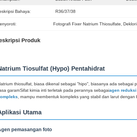
eskripsi Bahaya:
R36/37/38
enyoroti:
Fotografi Fixer Natrium Thiosulfate
, 
Deklori
eskripsi Produk
Natrium Tiosulfat (Hypo) Pentahidrat
atrium thiosulfat, biasa dikenal sebagai "hipo", biasanya ada sebag
asa garamSifat kimia inti terletak pada perannya sebagai
agen reduksi
kompleks
, mampu membentuk kompleks yang stabil dan larut dengan be
Aplikasi Utama
Agen pemasangan foto