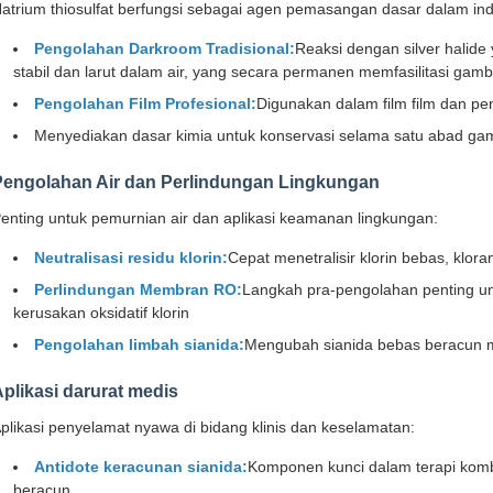
atrium thiosulfat berfungsi sebagai agen pemasangan dasar dalam indus
Pengolahan Darkroom Tradisional:
Reaksi dengan silver halid
stabil dan larut dalam air, yang secara permanen memfasilitasi gamb
Pengolahan Film Profesional:
Digunakan dalam film film dan p
Menyediakan dasar kimia untuk konservasi selama satu abad gamb
Pengolahan Air dan Perlindungan Lingkungan
enting untuk pemurnian air dan aplikasi keamanan lingkungan:
Neutralisasi residu klorin:
Cepat menetralisir klorin bebas, klora
Perlindungan Membran RO:
Langkah pra-pengolahan penting u
kerusakan oksidatif klorin
Pengolahan limbah sianida:
Mengubah sianida bebas beracun men
plikasi darurat medis
plikasi penyelamat nyawa di bidang klinis dan keselamatan:
Antidote keracunan sianida:
Komponen kunci dalam terapi kombi
beracun