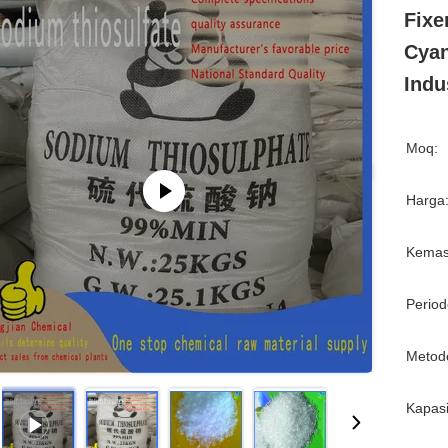
Fixe
Cyan
Indu
Moq:
Harga
Kemas
Period
Metod
Kapasi