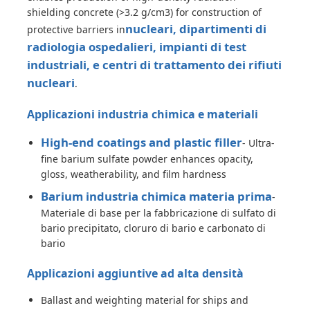
shielding concrete (>3.2 g/cm3) for construction of
nucleari, dipartimenti di
protective barriers in
Cloruro
radiologia ospedalieri, impianti di test
industriali, e centri di trattamento dei rifiuti
Additivi di petrolio
nucleari
.
Applicazioni industria chimica e materiali
Riempitore chimico
High-end coatings and plastic filler
- Ultra-
fine barium sulfate powder enhances opacity,
Prodotti chimici di processo minerale
gloss, weatherability, and film hardness
Barium industria chimica materia prima
-
Additivi alimentari
Materiale di base per la fabbricazione di sulfato di
bario precipitato, cloruro di bario e carbonato di
bario
Prodotti chimici metallurgici
Applicazioni aggiuntive ad alta densità
Materia prima per l'elettronica
Ballast and weighting material for ships and