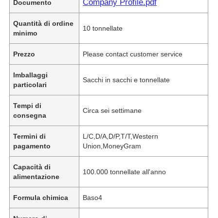
Company Profile.pdf
Documento
Quantità di ordine
10 tonnellate
minimo
Prezzo
Please contact customer service
Imballaggi
Sacchi in sacchi e tonnellate
particolari
Tempi di
Circa sei settimane
consegna
Termini di
L/C,D/A,D/P,T/T,Western
pagamento
Union,MoneyGram
Capacità di
100.000 tonnellate all'anno
alimentazione
Formula chimica
Baso4