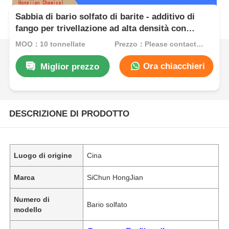
Sabbia di bario solfato di barite - additivo di
fango per trivellazione ad alta densità con
protezione dalle radiazioni e inerzia chimica
MOQ：10 tonnellate
Prezzo：Please contact customer service
Ora chiacchieri
Miglior prezzo
DESCRIZIONE DI PRODOTTO
Luogo di origine
Cina
Marca
SiChun HongJian
Numero di
Bario solfato
modello