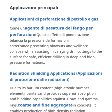
Applicazioni principali
Chi siamo
Applicazioni di perforazione di petrolio e gas
agente di pesatura del fango per
Come un
Fatory Tour
perforazione
Questo effetto di ponderazione
bilancia la pressione da formazioni
sotterranee.preventing blowouts and wellbore
Controllo di qualità
collapse while assisting in carrying drill cuttings to the
surface for safe, efficient drilling in deep and high-
Contattaci
pressure formations.
Radiation Shielding Applications (Applicazioni
notizie
di protezione dalle radiazioni)
Due to its barium content (high atomic number
element), barite sand provides superior absorption
Tutti i casi
and blocking capabilities against X-rays and gamma
coarse and fine aggregate
rays.
in concrete, it
Persolfati
enables production of high-density radiation-