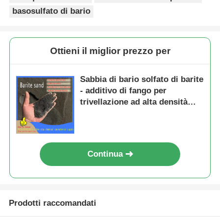
basosulfato di bario
Ottieni il miglior prezzo per
Sabbia di bario solfato di barite
- additivo di fango per
trivellazione ad alta densità
con protezione dalle radiazioni
e inerzia chimica
Continua
Prodotti raccomandati