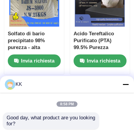
Solfato di bario
Acido Tereftalico
precipitato 98%
Purificato (PTA)
purezza - alta
99.5% Purezza
bianchezza Polvere di
Polvere Cristallina
Invia richiesta
Invia richiesta
BaSO4 per contrasto
Bianca per la
a raggi X in vernici e
Produzione di Resina
materie plastiche
PET
KK
8:58 PM
Good day, what product are you looking 
for?