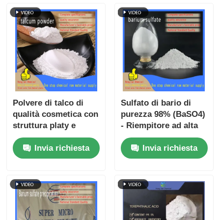
Polvere di talco di
Sulfato di bario di
qualità cosmetica con
purezza 98% (BaSO4)
struttura platy e
- Riempitore ad alta
inerzia chimica per la
opacità per
Invia richiesta
Invia richiesta
cura personale e
rivestimenti, materie
applicazioni
plastiche e contrasto
industriali
a raggi X