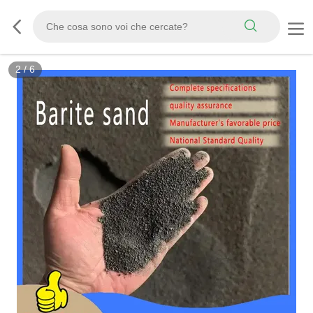
2
/
6