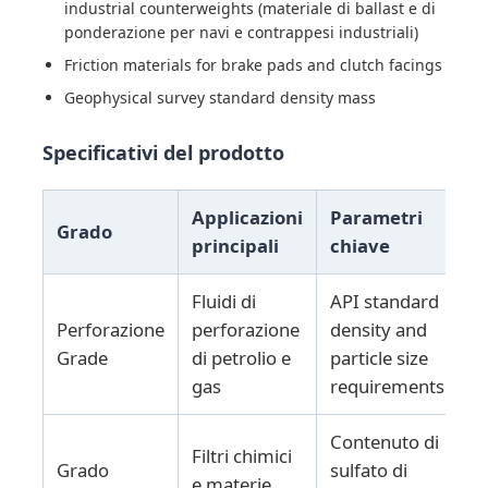
industrial counterweights (materiale di ballast e di
ponderazione per navi e contrappesi industriali)
Agenti per il trattamento dell'acqua
Friction materials for brake pads and clutch facings
Geophysical survey standard density mass
Uso quotidiano Prodotto chimico
Specificativi del prodotto
Applicazioni
Parametri
Grado
principali
chiave
Fluidi di
API standard
Perforazione
perforazione
density and
Grade
di petrolio e
particle size
gas
requirements
Contenuto di
Filtri chimici
Grado
sulfato di
e materie