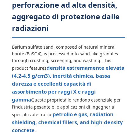
perforazione ad alta densità,
aggregato di protezione dalle
radiazioni
Barium sulfate sand, composed of natural mineral
barite (BaSO4), is processed into sand-like granules
through crushing, screening, and washing. This
densità estremamente elevata
product features
(4.2-4.5 g/cm3), inertità chimica, bassa
durezza e eccellenti capacità di
assorbimento per raggi X e raggi
Casa
gamma
Queste proprietà lo rendono essenziale per
l'industria pesante e le applicazioni di ingegneria
petrolio e gas, radiation
specializzate tra cui
Prodotti
shielding, chemical fillers, and high-density
concrete
.
Video