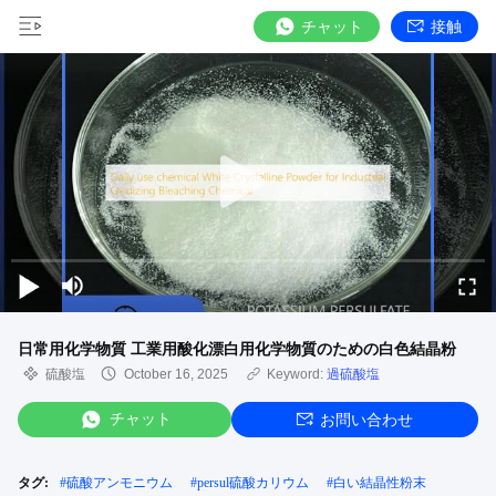
チャット
接触
日常用化学物質 工業用酸化漂白用化学物質のための白色結晶粉
硫酸塩
October 16, 2025
Keyword:
過硫酸塩
チャット
お問い合わせ
タグ:
#
硫酸アンモニウム
#
persul硫酸カリウム
#
白い結晶性粉末