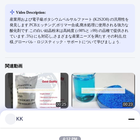
Video Description:
産業用および電子級ポタシウムペルサルファート (K2S2O8) の汎用性を
発見します.PCBエッチング,ポリマー合成,廃水処理に使用される強力な
酸化剤です.この白い結晶粉末は高純度 (≥98%と ≥99) の品種で提供され
ています..5%) にも対応し,さまざまな産業ニーズを満たす.その利点,仕
様,グローバル・ロジスティック・サポートについて学びましょう.
関連動画
00:25
00:23
過硫酸アンモニウムを購入する |食品
銅硫酸 青い粉末 農業 用 水処理 用
KK
グレードおよび髪の漂白ブースター
硫酸塩
硫酸塩
October 16, 2025
December 09, 2025
4:12 PM