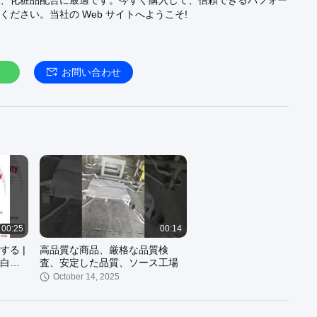
、化粧品配合に最適です。今すぐ購入して、信頼できるパフォー
ください。当社の Web サイトへようこそ!
お問い合わせ
00:25
00:14
る |
高品質な商品、厳格な品質検
白ブ
査、安定した品質、ソース工場
October 14, 2025