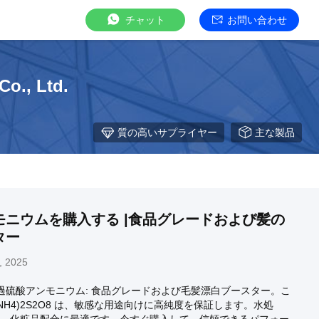
チャット
お問い合わせ
o., Ltd.
質の高いサプライヤー
主な製品
モニウムを購入する |食品グレードおよび髪の
ター
, 2025
nJian 過硫酸アンモニウム: 食品グレードおよび毛髪漂白ブースター。こ
NH4)2S2O8 は、敏感な用途向けに高純度を保証します。水処