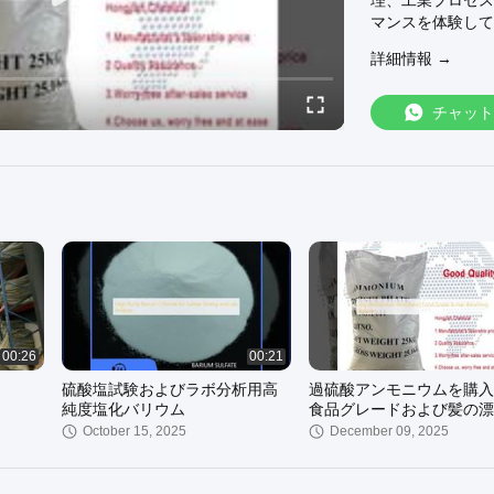
理、工業プロセス
マンスを体験して
詳細情報 →
チャット
00:26
00:21
硫酸塩試験およびラボ分析用高
過硫酸アンモニウムを購入す
純度塩化バリウム
食品グレードおよび髪の漂
ースター
October 15, 2025
December 09, 2025