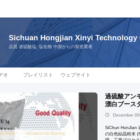
Sichuan Hongjian Xinyi Technology C
品質 過硫酸塩, 塩化物 中国からの製造業者
デオ
プレイリスト
ウェブサイト
過硫酸アン
漂白ブース
December 09
SiChun Ho
の白色結晶粉末 (