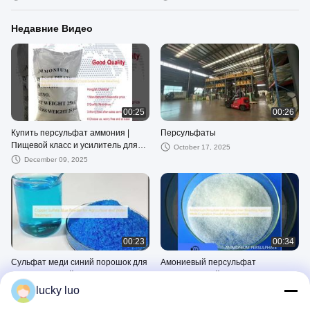
производитель
Недавние Видео
00:25
00:26
Купить персульфат аммония |
Персульфаты
Пищевой класс и усилитель для
October 17, 2025
отбеливания волос
December 09, 2025
00:23
00:34
Сульфат меди синий порошок для
Амониевый персульфат
сельского хозяйства и очистки
Лабораторный реагент
воды
Отбеливатель волос в белом
lucky luo
October 16, 2025
October 16, 2025
кристаллическом порошке