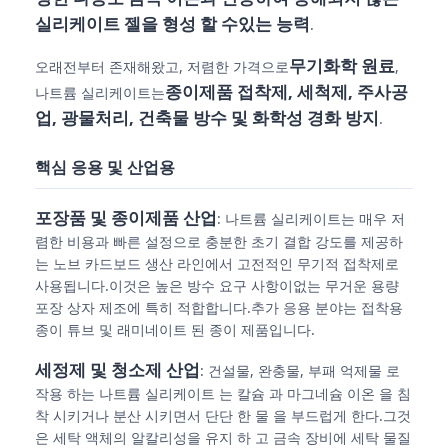
실리케이트 젤을 형성 할 수있는 능력
.
무기화학 원료
오래전부터 존재해왔고, 저렴한 가격으로
,
종이제품 접착제, 세척제, 주사공
나트륨 실리케이트는
업, 광물처리, 건축물 방수 및 화학성 경화 방지
.
핵심 응용 및 산업용
포장품 및 종이제품 산업
: 나트륨 실리케이트는 매우 저
렴한 비용과 빠른 설정으로 충분한 초기 결합 강도를 제공하
는 노브 카드보드 생산 라인에서 고전적인 무기적 접착제로
사용됩니다.이것은 높은 방수 요구 사항이없는 무거운 용량
포장 상자 제조에 특히 적합합니다.추가 응용 분야는 접착용
홈
종이 튜브 및 래미네이트 된 종이 제품입니다.
세정제 및 청소제 산업
: 건설물, 완충물, 부패 억제물 로
제품 소개
작용 하는 나트륨 실리케이트 는 칼슘 과 마그네슘 이온 을 침
착 시키거나 분산 시키면서 단단 한 물 을 부드럽게 한다.그것
은 세탁 액체의 알칼리성을 유지 하 고 금속 장비에 세탁 물질
동영상