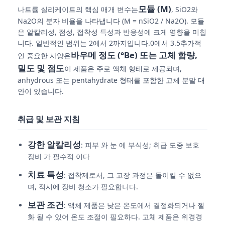
모듈 (M)
나트륨 실리케이트의 핵심 매개 변수는
, SiO2와
Na2O의 분자 비율을 나타냅니다 (M = nSiO2 / Na2O). 모듈
염화물
은 알칼리성, 점성, 접착성 특성과 반응성에 크게 영향을 미칩
니다. 일반적인 범위는 2에서 2까지입니다.0에서 3.5추가적
바우메 정도 (°Be) 또는 고체 함량,
인 중요한 사양은
석유 첨가제
밀도 및 점도
이 제품은 주로 액체 형태로 제공되며,
anhydrous 또는 pentahydrate 형태를 포함한 고체 분말 대
화학물질 채소
안이 있습니다.
취급 및 보관 지침
광물 공정 화학물질
강한 알칼리성
: 피부 와 눈 에 부식성; 취급 도중 보호
음식 첨가제
장비 가 필수적 이다
치료 특성
: 접착제로서, 그 고장 과정은 돌이킬 수 없으
금속화학 화학물질
며, 적시에 장비 청소가 필요합니다.
보관 조건
: 액체 제품은 낮은 온도에서 결정화되거나 젤
화 될 수 있어 온도 조절이 필요하다. 고체 제품은 위경경
전자 원자재