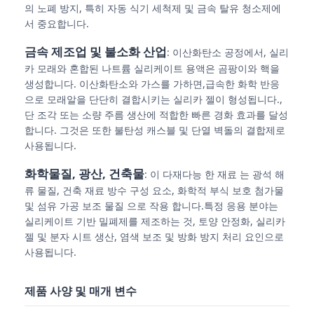
의 노폐 방지, 특히 자동 식기 세척제 및 금속 탈유 청소제에
서 중요합니다.
회사 소개
금속 제조업 및 불소화 산업
: 이산화탄소 공정에서, 실리
카 모래와 혼합된 나트륨 실리케이트 용액은 곰팡이와 핵을
생성합니다. 이산화탄소와 가스를 가하면,급속한 화학 반응
공장 투어
으로 모래알을 단단히 결합시키는 실리카 젤이 형성됩니다.,
단 조각 또는 소량 주름 생산에 적합한 빠른 경화 효과를 달성
품질 관리
합니다. 그것은 또한 불탄성 캐스블 및 단열 벽돌의 결합제로
사용됩니다.
화학물질, 광산, 건축물
연락처
: 이 다재다능 한 재료 는 광석 해
류 물질, 건축 재료 방수 구성 요소, 화학적 부식 보호 첨가물
및 섬유 가공 보조 물질 으로 작용 합니다.특정 응용 분야는
뉴스
실리케이트 기반 밀폐제를 제조하는 것, 토양 안정화, 실리카
젤 및 분자 시트 생산, 염색 보조 및 방화 방지 처리 요인으로
사용됩니다.
모든 케이스
제품 사양 및 매개 변수
페르술فات