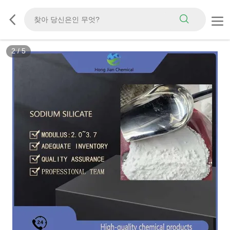
2
/
5