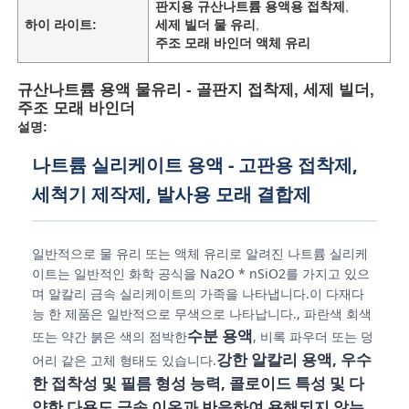
판지용 규산나트륨 용액용 접착제
,
하이 라이트:
세제 빌더 물 유리
,
주조 모래 바인더 액체 유리
규산나트륨 용액 물유리 - 골판지 접착제, 세제 빌더,
주조 모래 바인더
설명:
나트륨 실리케이트 용액 - 고판용 접착제,
세척기 제작제, 발사용 모래 결합제
일반적으로 물 유리 또는 액체 유리로 알려진 나트륨 실리케
이트는 일반적인 화학 공식을 Na2O * nSiO2를 가지고 있으
며 알칼리 금속 실리케이트의 가족을 나타냅니다.이 다재다
능 한 제품은 일반적으로 무색으로 나타납니다., 파란색 회색
수분 용액
또는 약간 붉은 색의 점박한
, 비록 파우더 또는 덩
강한 알칼리 용액, 우수
어리 같은 고체 형태도 있습니다.
한 접착성 및 필름 형성 능력, 콜로이드 특성 및 다
양한 다용도 금속 이온과 반응하여 용해되지 않는