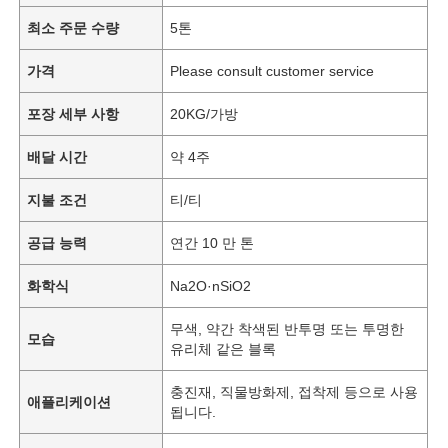
최소 주문 수량
5톤
가격
Please consult customer service
포장 세부 사항
20KG/가방
배달 시간
약 4주
지불 조건
티/티
공급 능력
연간 10 만 톤
화학식
Na2O·nSiO2
무색, 약간 착색된 반투명 또는 투명한
모습
유리체 같은 블록
충진재, 직물방화제, 접착제 등으로 사용
애플리케이션
됩니다.