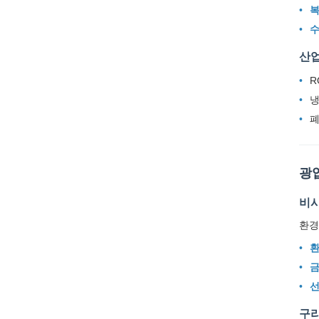
복
수
산업
R
냉
폐
광
비시
환경
환
금
선
구리