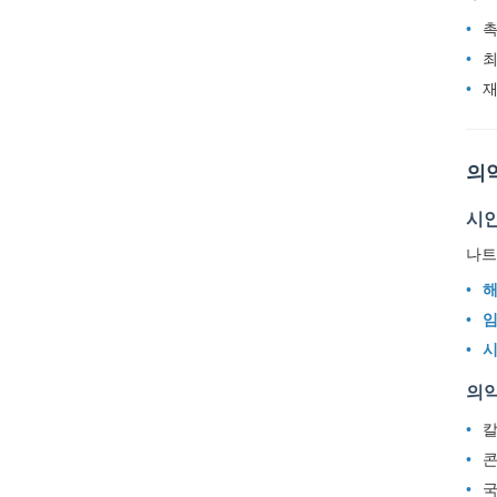
촉
최
재
의
시안
나트
해
임
시
의약
칼
콘
국