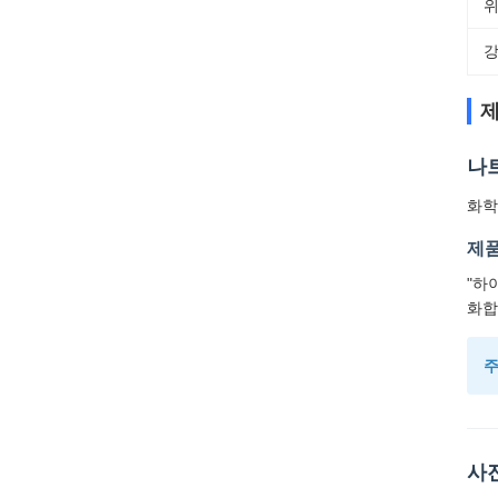
위
강
제
나
화학 
제품
"하
화합
주
사