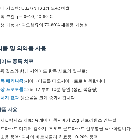
매 시스템: Cu2+/NH3 1:4 모ላር 비율
적 조건: pH 9~10, 40-60°C
생 가능성: 티오섬유의 70-80% 재활용 가능성
약품 및 의약품 사용
이드 중독 치료
륨 질소와 함께 시안이드 항독 세트의 일부로:
독 메커니즘:
시아나이드를 티오시아나트로 변환합니다.
상 프로토콜:
125g IV 투여 10분 동안 (성인 복용량)
너지 효과:
생존율을 크게 증가시킵니다.
품 사용
시필락시스 치료: 유레미아 환자에게 25g 인트라윈스 인부설
트라스트 미디어 감소기: 요오드 콘트라스트 신부염을 최소화합니다.
소용 용액: 티네아 베르시콜러 치료용 10-20% 용액