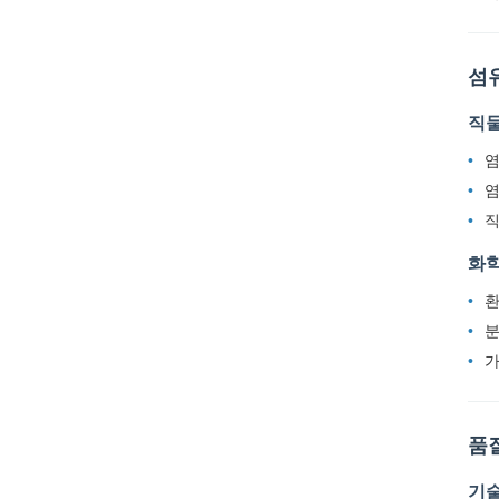
섬
직물
염
염
직
화학
환
분
가
품
기술