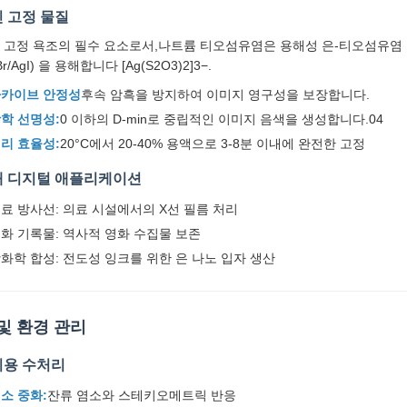
 고정 물질
 고정 욕조의 필수 요소로서,나트륨 티오섬유염은 용해성 은-티오섬유염 
Br/AgI) 을 용해합니다 [Ag(S2O3)2]3−.
카이브 안정성
후속 암흑을 방지하여 이미지 영구성을 보장합니다.
학 선명성:
0 이하의 D-min로 중립적인 이미지 음색을 생성합니다.04
리 효율성:
20°C에서 20-40% 용액으로 3-8분 이내에 완전한 고정
대 디지털 애플리케이션
료 방사선: 의료 시설에서의 X선 필름 처리
화 기록물: 역사적 영화 수집물 보존
화학 합성: 전도성 잉크를 위한 은 나노 입자 생산
및 환경 관리
시용 수처리
소 중화:
잔류 염소와 스테키오메트릭 반응