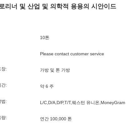
로리너 및 산업 및 의학적 용용의 시안이드
10톤
Please contact customer service
포장:
가방 및 톤 가방
기간:
약 6 주
방법:
L/C,D/A,D/P,T/T,웨스턴 유니온,MoneyGram
용량:
연간 100,000 톤