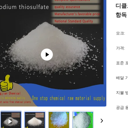
디클
항독
모크:
가격:
표준 
배달 
지불 
공급 