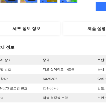
세부 정보 정보
제품 설명
세 정보
래 장소
중국
브랜
델 번호
티오 설페이트 나트륨
문서
학식:
Na2S2O3
CAS
INECS 로그인 번호:
231-867-5
밀도:
습:
백색 결정성 분말
보안 