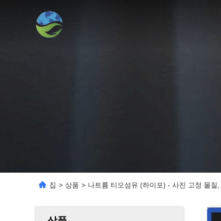
집
>
상품
>
나트륨 티오섬유 (하이포) - 사진 고정 물질
상품