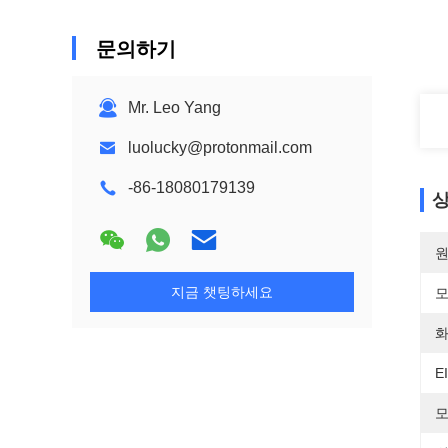
문의하기
Mr. Leo Yang
luolucky@protonmail.com
-86-18080179139
상
원
지금 챗팅하세요
모
화
E
모