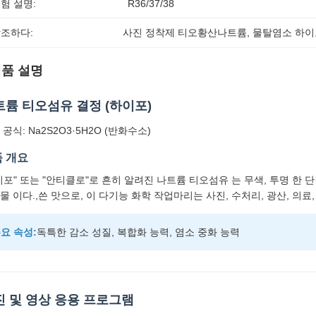
험 설명:
R36/37/38
조하다:
사진 정착제 티오황산나트륨
, 
물탈염소 하이
품 설명
트륨 티오섬유 결정 (하이포)
공식: Na2S2O3·5H2O (반화수소)
 개요
이포" 또는 "안티클로"로 흔히 알려진 나트륨 티오섬유 는 무색, 투명 한 
물 이다.,쓴 맛으로, 이 다기능 화학 작업마리는 사진, 수처리, 광산, 의
요 속성:
독특한 감소 성질, 복합화 능력, 염소 중화 능력
진 및 영상 응용 프로그램