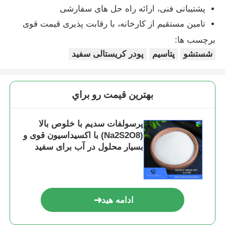
پشتیبانی فنی، ارائه راه حل های سفارشی
تامین مستقیم از کارخانه، با رقابت پذیری قیمت قوی
عامل های تصفیه آب
برچسب ها:
شستشو
پتاسیم
پودر کریستالی سفید
استفاده روزانه مواد شیمیایی
بهترين قيمت رو براي
پرسولفات سدیم با خلوص بالا
(Na2S2O8) با اکسیداسیون قوی و
بسیار محلول در آب برای سفید
کردن و شروع پلیمریزاسیون نساجی
ادامه هید