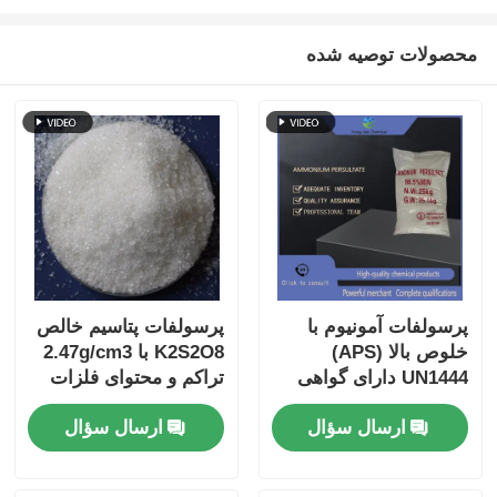
محصولات توصیه شده
پرسولفات آمونیوم با
پرسولفات پتاسیم خالص
خلوص بالا (APS)
K2S2O8 با 2.47g/cm3
UN1444 دارای گواهی
تراکم و محتوای فلزات
ISO 9001، به راحتی در
سنگین ≤5 ppm
ارسال سؤال
ارسال سؤال
آب محلول است، برای
گواهینامه ISO 9001
مصارف صنعتی و
الکترونیکی