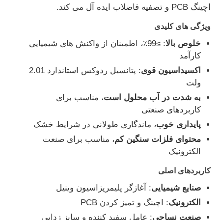
اچینگ PCB و تصفیه فاضلاب ایده آل می کند.
ویژگی های کلیدی
خلوص بالا
: ≥99٪، اطمینان از واکنش های شیمیایی
کارآمد
اکسیداسیون قوی
: پتانسیل ردوکس استاندارد 2.01
ولت
به شدت در آب محلول است
، مناسب برای
کاربردهای صنعتی
پایداری خوب
، ماندگاری طولانی در شرایط خشک
محتوای فلزات سنگین کم
، مناسب برای صنعت
الکترونیک
خانه
کاربردهای اصلی
محصولات
صنایع شیمیایی
: آغازگر پلیمریزاسیون وینیل
الکترونیک
: اچینگ و تمیز کردن PCB
صنعت نساجی
: عامل سفید کننده و سایز زدایی
فیلم های