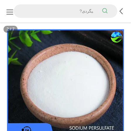
2
/
7