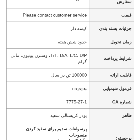
سفارش
قیمت
Please contact customer service
جزئیات بسته بندی
کیسه دار
زمان تحویل
حدود شش هفته
T/T، D/A، L/C، D/P، وسترن یونیون، مانی
شرایط پرداخت
گرام
قابلیت ارائه
100000 تن در سال
فرمول شیمیایی
na₂s₂o₈
شماره CA
7775-27-1
ظاهر
پودر کریستالی سفید
پرسولفات سدیم برای سفید کردن
منسوجات
برجسته: