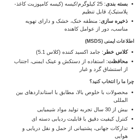
بسته بندی
: 25 کیلوگرم/کیسه (کیسه کامپوزیت کاغذ-
پلاستیک)، قابل تنظیم
کلرید
ذخیره سازی
: منطقه خنک، خشک و دارای تهویه
مناسب، دور از عوامل کاهنده
افزودنی های نفتی
اطلاعات ایمنی (MSDS)
کلاس خطر
: جامد اکسید کننده (کلاس 5.1)
پرکننده شیمیایی
محافظت
: استفاده از دستکش و عینک ایمنی، اجتناب
از استنشاق گرد و غبار
مواد شیمیایی فرآیند معدنی
چرا ما را انتخاب کنید؟
محصولات با خلوص بالا، مطابق با استانداردهای بین
مواد افزودنی مواد غذایی
المللی
بیش از 30 سال تجربه تولید مواد شیمیایی
مواد شیمیایی متالورژیک
کنترل کیفیت دقیق با قابلیت ردیابی دسته ای
تدارکات جهانی، پشتیبانی از حمل و نقل دریایی و
مواد اولیه الکترونیک
هوایی