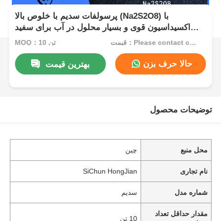
پرسولفات سدیم با خلوص بالا (Na2S2O8) با
اکسیداسیون قوی و بسیار محلول در آب برای سفید
کردن و شروع پلیمریزاسیون نساجی
قیمت：Please contact customer service
MOQ：10 تن
حالا حرف بزن
بهترین قیمت
توضیحات محصول
محل منبع
چین
نام تجاری
SiChun HongJian
شماره مدل
سدیم
مقدار حداقل تعداد
10 تن