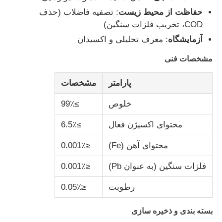
حفاظت از محیط زیست
: تصفیه فاضلاب (حذف
COD، تخریب فلزات سنگین)
دربارهی ما
آزمایشگاه
: معرف تحلیلی و اکسیدان
مشخصات فنی
کارخانه تور
پارامتر
مشخصات
کنترل کیفیت
خلوص
≥99٪
تماس با ما
محتوای اکسیژن فعال
≥6.5٪
محتوای آهن (Fe)
≤0.001٪
اخبار
فلزات سنگین (به عنوان Pb)
≤0.001٪
همه موارد
رطوبت
≤0.05٪
بسته بندی و ذخیره سازی
پرسولفات ها