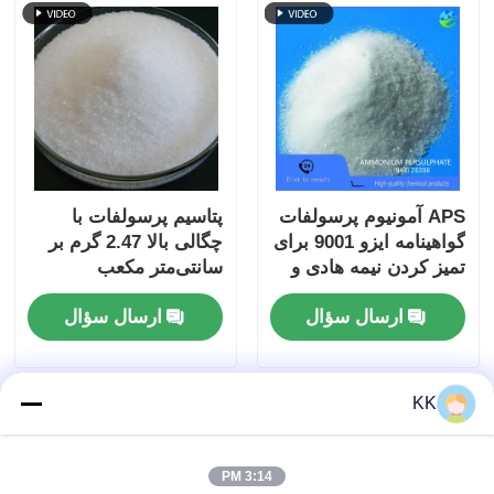
APS آمونیوم پرسولفات
پتاسیم پرسولفات با
گواهینامه ایزو 9001 برای
چگالی بالا 2.47 گرم بر
تمیز کردن نیمه هادی و
سانتی‌متر مکعب
شروع پلیمریزاسیون
K2S2O8 CAS 7727-21-
ارسال سؤال
ارسال سؤال
رزین آکریلیک
1 پودر کریستالی سفید
KK
3:14 PM