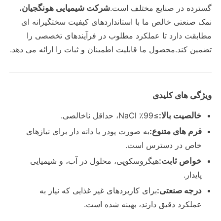
گسترده در صنایع مختلف است.
شرکت شیمیایی هونگجيان
،
نمک صنعتی خالص ما با استانداردهای کیفیت سختگیرانه ای
مطابقت دارد تا عملکرد مطلوب در فرآیندهای تخصصی را
تضمین کند.محصول ما قابلیت اطمینان و ثبات را ارائه می دهد.
ویژگی های کلیدی
خالصيت بالا:
≥99٪ NaCl، حداقل ناخالصی.
فرم های متنوع:
به صورت پودر یا دانه دار برای نیازهای
خاص در دسترس است.
خانه
خواص ثابت:
هیگروسکوپی، محلول در آب، و شیمیایی
پایدار.
محصولات
درجه صنعتی:
برای کاربردهای غیر غذایی که نیاز به
عملکرد دقیق دارند، بهینه شده است.
فیلم های