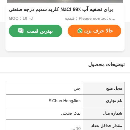
کلرید سدیم درجه صنعتی NaCl 99٪ برای تصفیه آب
قیمت：Please contact customer service
MOQ：10 تن
حالا حرف بزن
بهترین قیمت
توضیحات محصول
محل منبع
چین
نام تجاری
SiChun HongJian
شماره مدل
نمک صنعتی
مقدار حداقل تعداد
10 تن