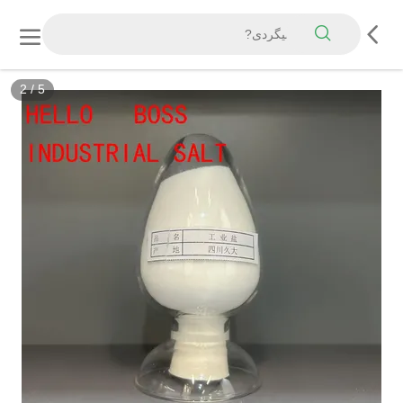
2
/
5