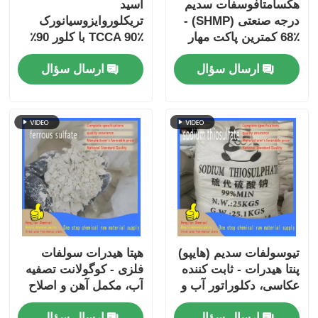
هکسامتافوسفات سدیم
اسید
درجه صنعتی (SHMP) -
تریکلوروایزوسیانورک
68٪ کمترین پاکت مهار
TCCA 90٪ با کلور 90٪
کننده مقیاس و
در شکل دانه دار و پودر
ارسال سؤال
ارسال سؤال
deflocculant سرامیکی
برای تصفیه آب گردش
برای تصفیه آب
صنعتی
تیوسولفات سدیم (هایپو)
هپتا هیدرات سولفات
پنتا هیدرات - ثابت کننده
فلزی - کوگولانت تصفیه
عکاسی، دکلوراتور آب و
آب، مکمل آهن و اصلاح
پادزهر سیانید برای
خاک برای کشاورزی و
ارسال سؤال
ارسال سؤال