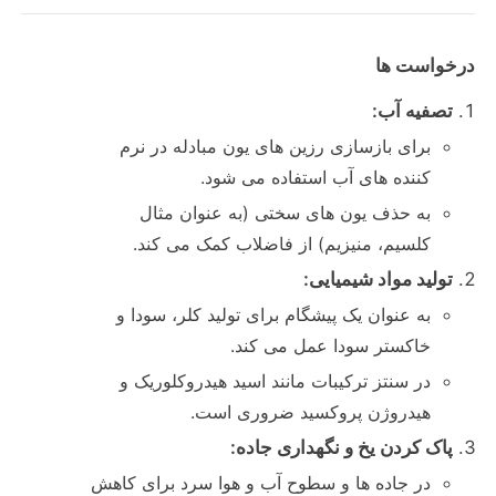
دربارهی ما
درخواست ها
تصفیه آب:
کارخانه تور
برای بازسازی رزین های یون مبادله در نرم
کننده های آب استفاده می شود.
کنترل کیفیت
به حذف یون های سختی (به عنوان مثال
کلسیم، منیزیم) از فاضلاب کمک می کند.
تماس با ما
تولید مواد شیمیایی:
به عنوان یک پیشگام برای تولید کلر، سودا و
اخبار
خاکستر سودا عمل می کند.
در سنتز ترکیبات مانند اسید هیدروکلوریک و
هیدروژن پروکسید ضروری است.
همه موارد
پاک کردن یخ و نگهداری جاده:
در جاده ها و سطوح آب و هوا سرد برای کاهش
پرسولفات ها