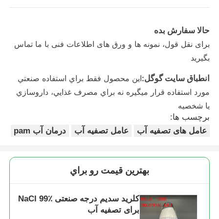
حالا سفارش بده
برای نقل قول، نمونه ها و ورق های اطلاعات فنی با ما تماس
بگیرید
انطباق سایت گوگل:
اين محصول فقط براي استفاده صنعتي
مورد استفاده قرار ميگيره نه براي مصرف غذايي، داروسازي
يا شخصيه
برچسب ها:
عامل های تصفیه آب
عامل تصفیه آب
درمان آب pam
بهترين قيمت رو براي
کلرید سدیم درجه صنعتی NaCl 99٪
برای تصفیه آب