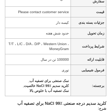
سفارش
قیمت
Please contact customer service
جزئیات بسته بندی
کیسه دار
زمان تحویل
حدود شش هفته
T/T ، L/C ، D/A ، D/P ، Western Union ،
شرایط پرداخت
MoneyGram
قابلیت ارائه
100000 تن در سال
فرمول شیمیایی
توری
نمک صنعتی برای تصفیه آب
,
برجسته:
کلرید سدیم NaCl 99٪ خالصیت
,
نمک تصفیه آب با خلوص بالا
کلرید سدیم درجه صنعتی NaCl 99٪ برای تصفیه آب
شرح: