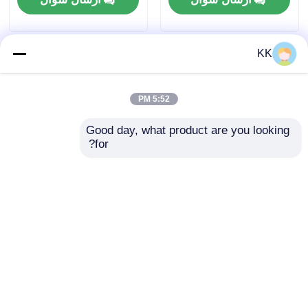
استفاده صنعتی و پزشکی
حفاظت از محیط زیست
KK
5:52 PM
Good day, what product are you looking 
for?
تیوسولفات سدیم (هایپو)
کریستال سولفات
- عامل تثبیت عکاسی،
آمونیوم ۲۱٪ N - کود
دکلریناتور آب و پادزهر
نیتروژنی با خواص ضد
سیانید برای استفاده
آتش و مواد مغذی مخمر
ارسال سؤال
ارسال سؤال
صنعتی و پزشکی
خانه
دربارهی ما
تماس با ما
Desktop Site