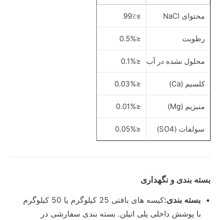
محتوای NaCl
≥99٪
عامل های تصفیه آب
رطوبت
≤0.5%
استفاده روزانه مواد شیمیایی
محلول نشده در آب
≤0.1%
کلسیم (Ca)
≤0.03%
منیزیم (Mg)
≤0.01%
سولفات (SO4)
≤0.05%
بسته بندی و نگهداری
بسته بندی:
کیسه های بافتی 25 کیلوگرم یا 50 کیلوگرم
با پوشش داخلی پلی اتیلن. بسته بندی سفارشی در