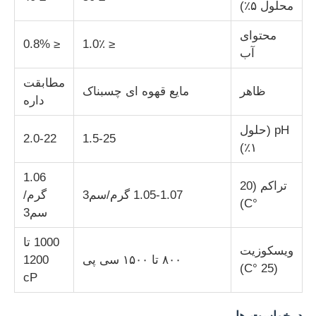
محلول ۵٪)
عامل های تصفیه آب
محتوای
≤ 0.8%
≤ 1.0٪
آب
استفاده روزانه مواد شیمیایی
مطابقت
ظاهر
مایع قهوه ای چسبناک
داره
pH (حلول
2.0-22
1.5-25
۱٪)
1.06
تراکم (20
1.05-1.07 گرم/سم3
گرم/
°C)
سم3
1000 تا
ویسکوزیت
۸۰۰ تا ۱۵۰۰ سی پی
1200
(25 °C)
cP
درخواست ها