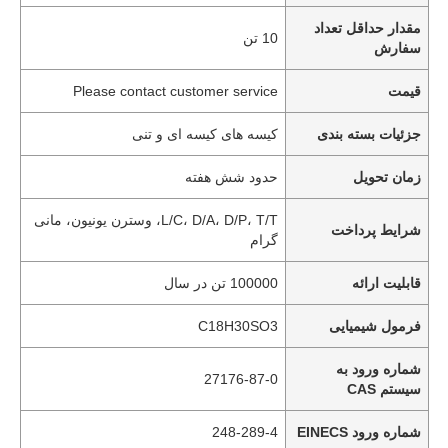
مقدار حداقل تعداد
10 تن
سفارش
قیمت
Please contact customer service
جزئیات بسته بندی
کیسه های کیسه ای و تنی
زمان تحویل
حدود شش هفته
L/C، D/A، D/P، T/T، وسترن یونیون، مانی
شرایط پرداخت
گرام
قابلیت ارائه
100000 تن در سال
فرمول شیمیایی
C18H30SO3
شماره ورود به
27176-87-0
سیستم CAS
شماره ورود EINECS
248-289-4