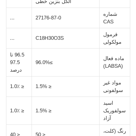
آلکل بنزین خطی
شماره
کلرید
...
27176-87-0
CAS
فرمول
افزودنی های نفتی
...
C18H30O3S
مولکولی
پرکننده شیمیایی
96.5 تا
ماده فعال
97.5
≥96.0%
(LABSA)
درصد
مواد شیمیایی فرآیند معدنی
مواد غیر
≤ 1.0٪
≤ 1.5%
سولفونی
مواد افزودنی مواد غذایی
اسید
سولفوریک
≤ 1.5%
≤ 1.0٪
مواد شیمیایی متالورژیک
آزاد
رنگ (کلت،
مواد اولیه الکترونیک
≤ 40
≤ 50