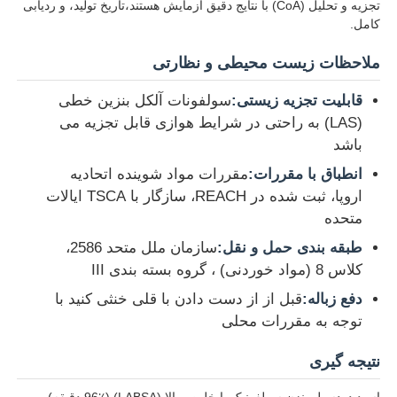
تجزیه و تحلیل (CoA) با نتایج دقیق آزمایش هستند،تاریخ تولید، و ردیابی
کامل.
ملاحظات زیست محیطی و نظارتی
قابلیت تجزیه زیستی:
سولفونات آلکل بنزین خطی
(LAS) به راحتی در شرایط هوازی قابل تجزیه می
باشد
انطباق با مقررات:
مقررات مواد شوینده اتحادیه
اروپا، ثبت شده در REACH، سازگار با TSCA ایالات
متحده
طبقه بندی حمل و نقل:
سازمان ملل متحد 2586،
کلاس 8 (مواد خوردنی) ، گروه بسته بندی III
دفع زباله:
قبل از از دست دادن با قلی خنثی کنید با
توجه به مقررات محلی
نتیجه گیری
اسید دودسیل بنزن سولفونیک با خلوص بالا (LABSA) (96٪ دقیقه)