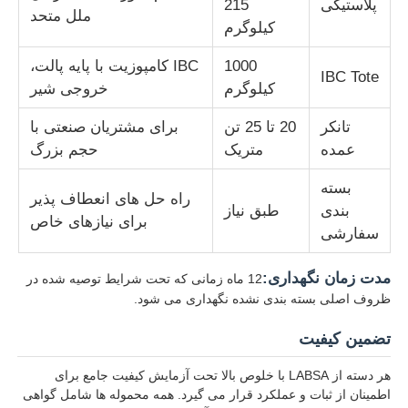
پلاستیکی
215
ملل متحد
کیلوگرم
1000
IBC کامپوزیت با پایه پالت،
IBC Tote
کیلوگرم
خروجی شیر
تانکر
20 تا 25 تن
برای مشتریان صنعتی با
عمده
متریک
حجم بزرگ
بسته
راه حل های انعطاف پذیر
بندی
طبق نیاز
برای نیازهای خاص
سفارشی
مدت زمان نگهداری:
12 ماه زمانی که تحت شرایط توصیه شده در
ظروف اصلی بسته بندی نشده نگهداری می شود.
تضمین کیفیت
هر دسته از LABSA با خلوص بالا تحت آزمایش کیفیت جامع برای
اطمینان از ثبات و عملکرد قرار می گیرد. همه محموله ها شامل گواهی