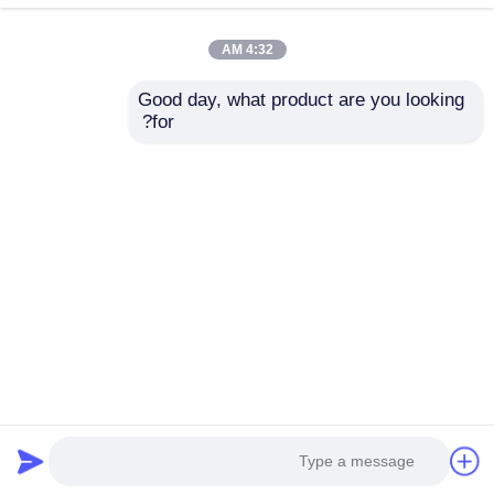
4:32 AM
Good day, what product are you looking 
for?
محلول هیپوکلریت سدیم
مواد غذایی متابیسولفیت
با غلظت 10٪ -
سدیم Na2S2O5 - آنتی
ضدعفونی کننده آب و
اکسیدان در شراب و
سفید کننده برای مصارف
نگهدارنده دیکلوراتور آب
ارسال سؤال
ارسال سؤال
صنعتی
E223
خانه
دربارهی ما
تماس با ما
Desktop Site
نقشه سایت
سیاست حفظ حریم خصوصی
کیفیت
پرسولفات ها
کارخانه چین.Copyright © 2026
Sichuan Hongjian Xinyi Technology Co., Ltd.. All
Rights Reserved.