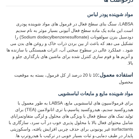
مواد شوینده پودر لباس
LABSA، سنگ بنای سطح فعال در فرمول های مواد شوینده پودری
است.این ماده یک ماده سطح فعال آنیونی بسیار موثر به نام سدیم
دودسیل بنزن سولفونات (Sodium dodecylbenzenesulfonate) را
تشکیل می دهد که باعث از بین بردن ذرات خاک و روغن های بدن می
شود.، عملکرد عالی در سطوح سختی آب، اثرات همبستگی با سازنده ها
و آنزیم ها و فوم سازی کنترل شده برای ماشین های بارگذاری جلو و
بالا.
استفاده معمول:
10 تا 20 درصد از کل فرمول، بسته به موقعیت
محصول
مواد شوینده مایع و مایعات لباسشویی
برای فرمولاسیون های لباسشویی مایع، LABSA به طور معمول با
هیدروکسید سدیم، هیدروکسید پتاسیم،یا تری اتانولامین (TEA) برای
تولید نمک های سطح فعال با ویژگی های محلول و لزگی متفاوتمزایای
شامل محتوای فعال بالا با محلول پذیری خوب در آب سرد، سازگاری با
surfactants غیر یونیونی برای حذف چربی افزایش یافته، واسکوزیتی
پایدار در طیف دمایی،و ثبات بسیار خوبی در ترکیب با هیدروترپ ها.