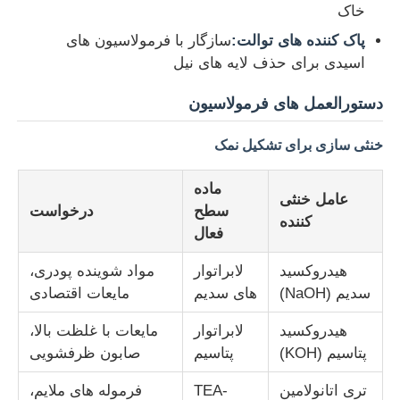
خاک
پاک کننده های توالت:
سازگار با فرمولاسیون های
اسیدی برای حذف لایه های نیل
دستورالعمل های فرمولاسیون
خنثی سازی برای تشکیل نمک
ماده
عامل خنثی
سطح
درخواست
کننده
فعال
هیدروکسید
لابراتوار
مواد شوینده پودری،
سدیم (NaOH)
های سدیم
مایعات اقتصادی
هیدروکسید
لابراتوار
مایعات با غلظت بالا،
پتاسیم (KOH)
پتاسیم
صابون ظرفشویی
تری اتانولامین
TEA-
فرموله های ملایم،