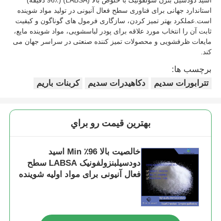
استاندارد جهانی برای فناوری سطح فعال آنیونی در تولید مواد شوینده
است.عملکرد بهتر تمیز کردن، سازگاری فرمول های گوناگون و کیفیت
ثابت آن را انتخاب مورد علاقه برای پودر لباسشویی، مواد شوینده مایع،
مایعات ظرفشویی و محصولات تمیز کننده صنعتی در سراسر جهان می
کند.
برچسب ها:
تترابورات سدیم
دکاهیدرات سدیم
کربنات باریم
بهترين قيمت رو براي
خالصیت بالا 96٪ Min اسید
دودسیلبنزولفونیک LABSA سطح
فعال آنیونی برای مواد اولیه شوینده