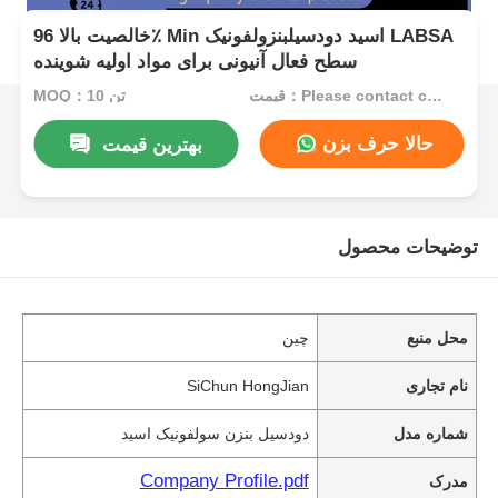
خالصیت بالا 96٪ Min اسید دودسیلبنزولفونیک LABSA
سطح فعال آنیونی برای مواد اولیه شوینده
قیمت：Please contact customer service
MOQ：10 تن
حالا حرف بزن
بهترین قیمت
توضیحات محصول
محل منبع
چین
نام تجاری
SiChun HongJian
شماره مدل
دودسیل بنزن سولفونیک اسید
Company Profile.pdf
مدرک