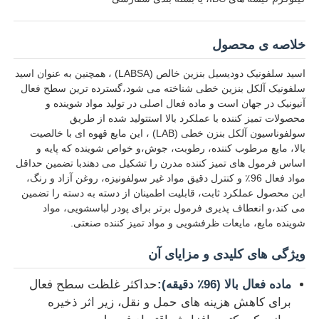
خلاصه ی محصول
اسید سلفونیک دودیسیل بنزین خالص (LABSA) ، همچنین به عنوان اسید
سلفونیک آلکل بنزین خطی شناخته می شود،گسترده ترین سطح فعال
آنیونیک در جهان است و ماده فعال اصلی در تولید مواد شوینده و
محصولات تمیز کننده با عملکرد بالا استتولید شده از طریق
سولفوناسیون آلکل بنزن خطی (LAB) ، این مایع قهوه ای با خالصیت
بالا، مایع مرطوب کننده، رطوبت، جوش،و خواص شوینده که پایه و
اساس فرمول های تمیز کننده مدرن را تشکیل می دهندبا تضمین حداقل
مواد فعال 96٪ و کنترل دقیق مواد غیر سولفونیزه، روغن آزاد و رنگ،
این محصول عملکرد ثابت، قابلیت اطمینان از دسته به دسته را تضمین
می کند،و انعطاف پذیری فرمول برتر برای پودر لباسشویی، مواد
شوینده مایع، مایعات ظرفشویی و مواد تمیز کننده صنعتی.
خانه
ویژگی های کلیدی و مزایای آن
محصولات
ماده فعال بالا (96٪ دقیقه):
حداکثر غلظت سطح فعال
برای کاهش هزینه های حمل و نقل، زیر اثر ذخیره
فیلم های