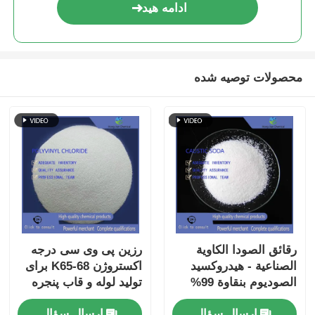
ادامه هید
محصولات توصیه شده
رقائق الصودا الكاوية
رزین پی وی سی درجه
الصناعية - هيدروكسيد
اکستروژن K65-68 برای
الصوديوم بنقاوة 99%
تولید لوله و قاب پنجره
لمعالجة المياه وضبط
ارسال سؤال
ارسال سؤال
درجة الحموضة