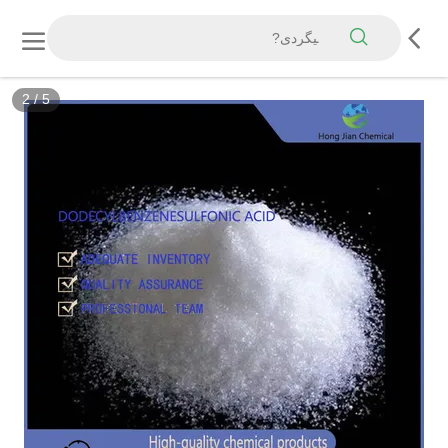
3
/
5