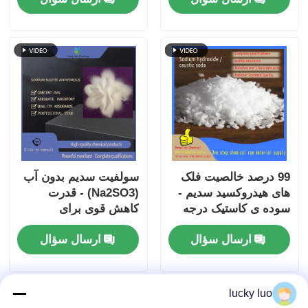
99 درصد خالصیت فلک
سولفیت سدیم بدون آب
های هیدروکسید سدیم -
(Na2SO3) - قدرت
سوده ی کاستیک درجه
کاهش قوی برای
صنعتی برای تصفیه آب و
عکاسی، دکلوراتور آب و
ارسال سؤال
ارسال سؤال
تولید شیمیایی
نگهدارنده مواد غذایی
lucky luo