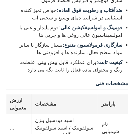
سازی کوچکتر و افزایش اقتصاد فرمول
ضدآفتاب و رطوبت فوق العاده:
خواص تمیز کننده
دربارهی ما
استثنایی در شرایط دمای وسیع و سختی آب
فومینگ و امولسیفکیشن عالی:
فوم پایدار و غنی با
امولسیفاسیون عالی روغن ها و چربی ها
کارخانه تور
سازگاری فرمولاسیون متنوع:
بسیار سازگار با سایر
مواد سطح فعال، سازنده ها و افزودنی ها
کنترل کیفیت
کیفیت ثابت:
برای عملکرد قابل پیش بینی، غلظت،
رنگ و محتوای ماده فعال را ثابت نگه می دارد
تماس با ما
مشخصات فنی
اخبار
ارزش
پارامتر
مشخصات
معمولی
همه موارد
اسید دودسیل بنزن
نام
سولفونیک / اسید سولفونیک
...
پرسولفات ها
شیمیایی