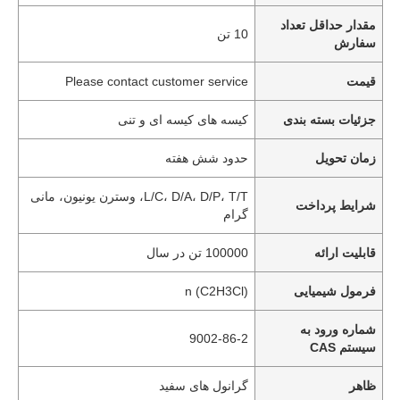
مقدار حداقل تعداد
10 تن
سفارش
قیمت
Please contact customer service
جزئیات بسته بندی
کیسه های کیسه ای و تنی
زمان تحویل
حدود شش هفته
L/C، D/A، D/P، T/T، وسترن یونیون، مانی
شرایط پرداخت
گرام
قابلیت ارائه
100000 تن در سال
فرمول شیمیایی
(C2H3Cl) n
شماره ورود به
9002-86-2
سیستم CAS
ظاهر
گرانول های سفید