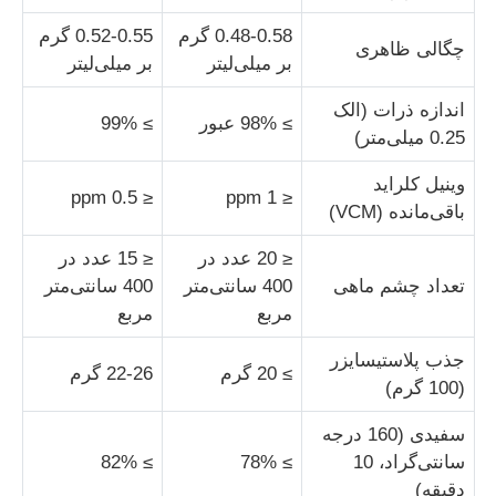
0.48-0.58 گرم
0.52-0.55 گرم
چگالی ظاهری
کلرید
بر میلی‌لیتر
بر میلی‌لیتر
اندازه ذرات (الک
≥ 98% عبور
≥ 99%
افزودنی های نفتی
0.25 میلی‌متر)
وینیل کلراید
≤ 0.5 ppm
≤ 1 ppm
پرکننده شیمیایی
باقی‌مانده (VCM)
≤ 20 عدد در
≤ 15 عدد در
مواد شیمیایی فرآیند معدنی
تعداد چشم ماهی
400 سانتی‌متر
400 سانتی‌متر
مربع
مربع
مواد افزودنی مواد غذایی
جذب پلاستیسایزر
≥ 20 گرم
22-26 گرم
(100 گرم)
مواد شیمیایی متالورژیک
سفیدی (160 درجه
سانتی‌گراد، 10
≥ 78%
≥ 82%
مواد اولیه الکترونیک
دقیقه)