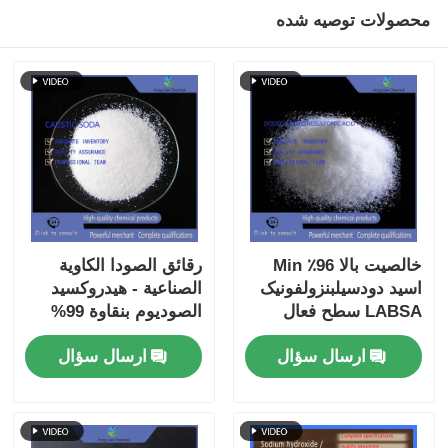
محصولات توصیه شده
خالصیت بالا 96٪ Min
رقائق الصودا الكاوية
اسید دودسیلبنزولفونیک
الصناعية - هيدروكسيد
LABSA سطح فعال
الصوديوم بنقاوة 99%
آنیونی برای مواد اولیه
لمعالجة المياه وضبط
ارسال سؤال
ارسال سؤال
شوینده
درجة الحموضة