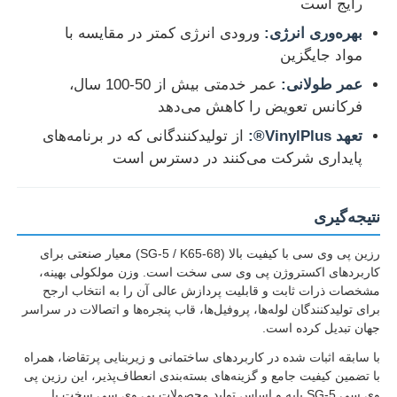
رایج است
بهره‌وری انرژی:
ورودی انرژی کمتر در مقایسه با
مواد جایگزین
عمر طولانی:
عمر خدمتی بیش از 50-100 سال،
فرکانس تعویض را کاهش می‌دهد
تعهد VinylPlus®:
از تولیدکنندگانی که در برنامه‌های
پایداری شرکت می‌کنند در دسترس است
نتیجه‌گیری
رزین پی وی سی با کیفیت بالا (SG-5 / K65-68) معیار صنعتی برای
کاربردهای اکستروژن پی وی سی سخت است. وزن مولکولی بهینه،
مشخصات ذرات ثابت و قابلیت پردازش عالی آن را به انتخاب ارجح
برای تولیدکنندگان لوله‌ها، پروفیل‌ها، قاب پنجره‌ها و اتصالات در سراسر
جهان تبدیل کرده است.
با سابقه اثبات شده در کاربردهای ساختمانی و زیربنایی پرتقاضا، همراه
با تضمین کیفیت جامع و گزینه‌های بسته‌بندی انعطاف‌پذیر، این رزین پی
وی سی SG-5 پایه و اساس تولید محصولات پی وی سی سخت با