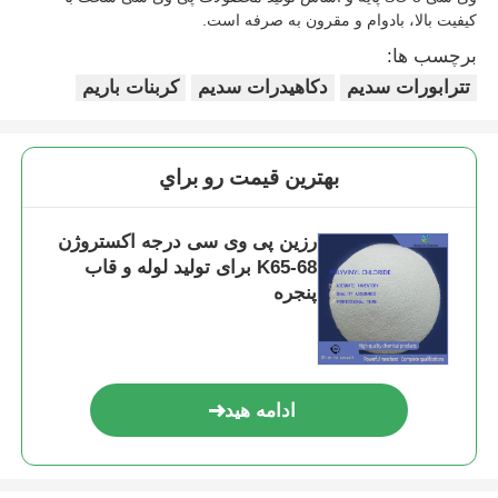
کیفیت بالا، بادوام و مقرون به صرفه است.
برچسب ها:
تترابورات سدیم
دکاهیدرات سدیم
کربنات باریم
بهترين قيمت رو براي
رزین پی وی سی درجه اکستروژن
K65-68 برای تولید لوله و قاب
پنجره
ادامه هید