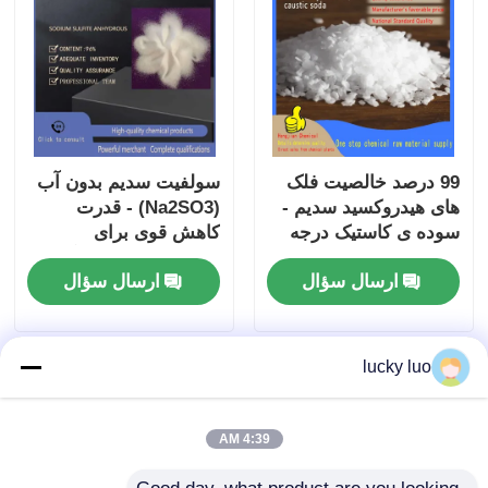
99 درصد خالصیت فلک
سولفیت سدیم بدون آب
های هیدروکسید سدیم -
(Na2SO3) - قدرت
سوده ی کاستیک درجه
کاهش قوی برای
صنعتی برای تصفیه آب و
عکاسی، دکلوراتور آب و
ارسال سؤال
ارسال سؤال
تولید شیمیایی
نگهدارنده مواد غذایی
lucky luo
4:39 AM