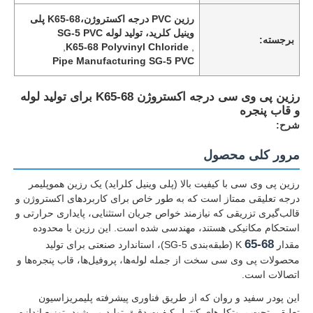
رزین PVC درجه اکستروژن،K65-68 پلی
وینیل کلرید، تولید لوله SG-5 PVC
برجسته:
,
K65-68 Polyvinyl Chloride
,
Pipe Manufacturing SG-5 PVC
رزین پی وی سی درجه اکستروژن K65-68 برای تولید لوله
و قاب پنجره
شرح:
مرور کلی محصول
رزین پی وی سی با کیفیت بالا (پلی وینیل کلراید) یک رزین هموپلیمر
درجه تعلیقی ممتاز است که به طور خاص برای کاربردهای اکستروژن و
قالب‌گیری تزریقی که نیازمند خواص جریان استثنایی، پایداری حرارتی و
استحکام مکانیکی هستند، مهندسی شده است. این رزین با محدوده
65-68
مقدار K
(طبقه‌بندی SG-5)، استاندارد صنعتی برای تولید
محصولات پی وی سی سخت از جمله لوله‌ها، پروفیل‌ها، قاب پنجره‌ها و
اتصالات است.
این پودر سفید و روان که از طریق فناوری پیشرفته پلیمریزاسیون
تعلیقی تحت پروتکل‌های کنترل کیفیت دقیق تولید می‌شود، توزیع اندازه