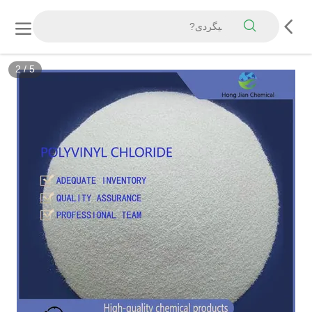
3
/
5