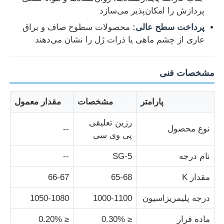
پردازش را امکان‌پذیر می‌سازد
پرداخت سطح عالی:
محصولات سطوح صاف و براق
دربارهی ما
عاری از چشم ماهی یا ذرات ژل را نشان می‌دهند
کارخانه تور
مشخصات فنی
کنترل کیفیت
پارامتر
مشخصات
مقدار معمول
رزین تعلیقی
تماس با ما
نوع محصول
--
پی وی سی
اخبار
نام درجه
SG-5
--
مقدار K
65-68
66-67
همه موارد
درجه پلیمریزاسیون
1000-1100
1050-1080
پرسولفات ها
ماده فرار
≤ 0.30%
≤ 0.20%