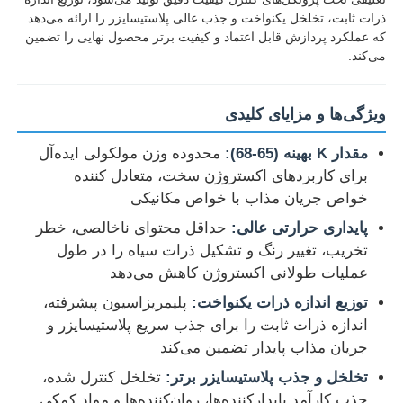
ذرات ثابت، تخلخل یکنواخت و جذب عالی پلاستیسایزر را ارائه می‌دهد
که عملکرد پردازش قابل اعتماد و کیفیت برتر محصول نهایی را تضمین
می‌کند.
ویژگی‌ها و مزایای کلیدی
مقدار K بهینه (65-68):
محدوده وزن مولکولی ایده‌آل
برای کاربردهای اکستروژن سخت، متعادل کننده
خواص جریان مذاب با خواص مکانیکی
پایداری حرارتی عالی:
حداقل محتوای ناخالصی، خطر
تخریب، تغییر رنگ و تشکیل ذرات سیاه را در طول
عملیات طولانی اکستروژن کاهش می‌دهد
خانه
توزیع اندازه ذرات یکنواخت:
پلیمریزاسیون پیشرفته،
اندازه ذرات ثابت را برای جذب سریع پلاستیسایزر و
محصولات
جریان مذاب پایدار تضمین می‌کند
تخلخل و جذب پلاستیسایزر برتر:
تخلخل کنترل شده،
فیلم های
جذب کارآمد پایدارکننده‌ها، روان‌کننده‌ها و مواد کمکی