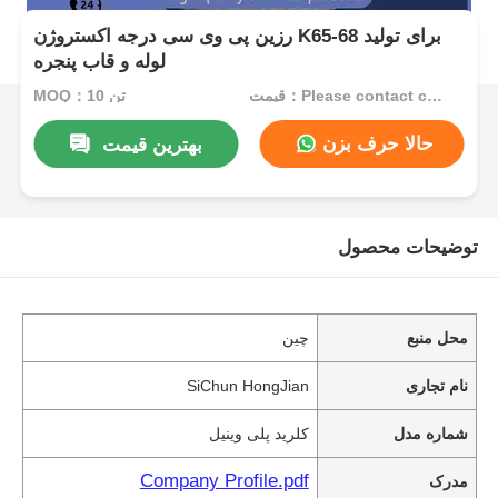
رزین پی وی سی درجه اکستروژن K65-68 برای تولید
لوله و قاب پنجره
قیمت：Please contact customer service
MOQ：10 تن
حالا حرف بزن
بهترین قیمت
توضیحات محصول
محل منبع
چین
نام تجاری
SiChun HongJian
شماره مدل
کلرید پلی وینیل
Company Profile.pdf
مدرک