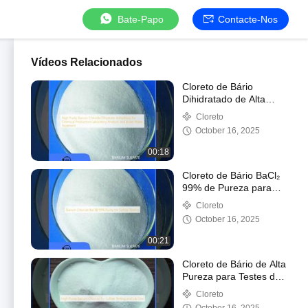
Bate-Papo
Contacte-Nos
Vídeos Relacionados
Cloreto de Bário
Dihidratado de Alta
Pureza Anidro para
Cloreto
Produção Química,
October 16, 2025
Análise Laboratorial e
Tratamento de Água de
00:18
Caldeira
Cloreto de Bário BaCl₂
99% de Pureza para
Teste de Sulfato
Cloreto
October 16, 2025
00:21
Cloreto de Bário de Alta
Pureza para Testes de
Sulfato e Uso
Cloreto
Laboratorial