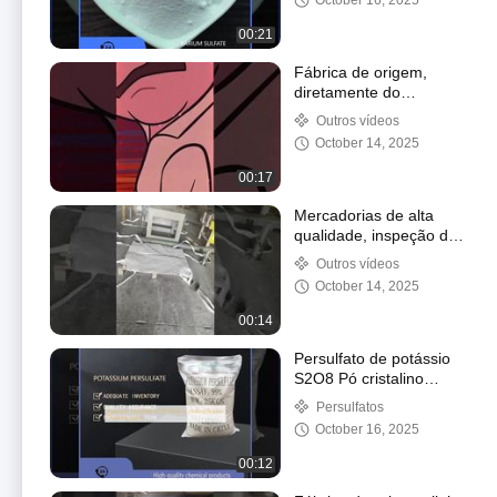
October 16, 2025
00:21
Fábrica de origem,
diretamente do
fabricante, produtos de
Outros vídeos
alta qualidade
October 14, 2025
00:17
Mercadorias de alta
qualidade, inspeção de
qualidade rigorosa,
Outros vídeos
qualidade consistente,
October 14, 2025
fábrica de origem
00:14
Persulfato de potássio
S2O8 Pó cristalino
branco Agente oxidante
Persulfatos
October 16, 2025
00:12