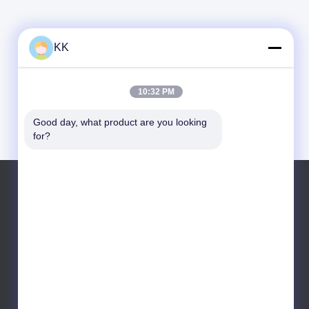
KK
10:32 PM
Good day, what product are you looking 
for?
Tel: 8618080179139