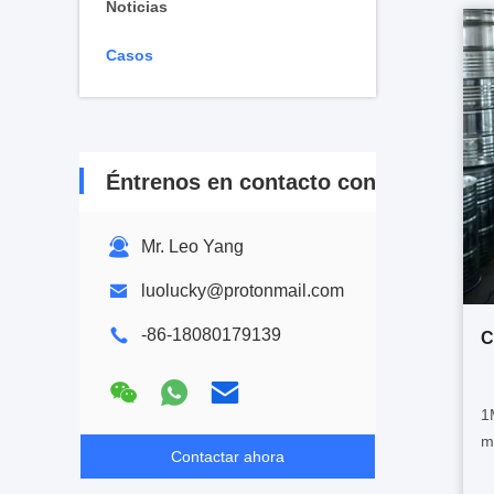
Noticias
Casos
Éntrenos en contacto con
Mr. Leo Yang
luolucky@protonmail.com
-86-18080179139
C
1
m
Contactar ahora
p