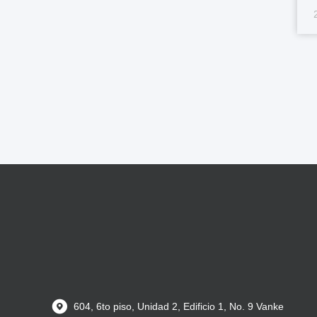
d
c
pl
604, 6to piso, Unidad 2, Edificio 1, No. 9 Vanke