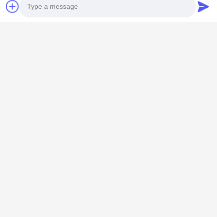
Cloruro
Cloruro de polialuminio (PAC) - Coagulante de
Photo
alta eficiencia con amplia adaptabilidad al pH y
rápida formación de flocos para el tratamiento del
Video Call
agua
Audio Call
Añadidos de petróleo
Fenol de alta pureza, hidróxido de fenilo para
blanqueo oxidante y polimerización
Relleno químico
Sílice precipitada negro de carbón blanco -