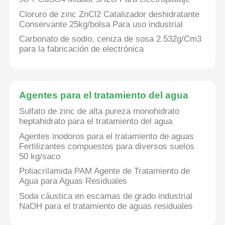
Cloruro de zinc ZnCl2 Catalizador deshidratante
Conservante 25kg/bolsa Para uso industrial
Cloruro
Carbonato de sodio, ceniza de sosa 2.532g/Cm3
para la fabricación de electrónica
Añadidos de petróleo
Relleno químico
Agentes para el tratamiento del agua
Sulfato de zinc de alta pureza monohidrato
heptahidrato para el tratamiento del agua
Productos químicos de los procesos minerales
Agentes inodoros para el tratamiento de aguas
Fertilizantes compuestos para diversos suelos
Aditivos alimentarios
50 kg/saco
Poliacrilamida PAM Agente de Tratamiento de
Agua para Aguas Residuales
Productos químicos metalúrgicos
Soda cáustica en escamas de grado industrial
NaOH para el tratamiento de aguas residuales
Materia prima de la electrónica