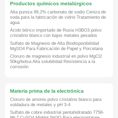
Productos químicos metalúrgicos
Alta pureza 99,2% carbonato de sodio Ceniza de
Sobre nosotros
soda para la fabricación de vidrio Tratamiento de
agua
Ácido bórico importado de Rusia H3BO3 polvo
Visita a la fábrica
cristalino blanco con bajos metales pesados
Sulfato de Magnesio de Alta Biodisponibilidad
MgSO4 Para Fabricación de Papel y Porcelana
Control de Calidad
Cloruro de magnesio industrial en polvo MgCl2
50kg/bolsa Alta solubilidad Resistencia a la
Contacto
corrosión
noticias
Materia prima de la electrónica
Todos los casos
Cloruro de amonio polvo cristalino blanco para
soldadura de metales y pH 3-4
Sulfato de cobre industrial pentahidratado 7758-
Persulfatos
98-7 CuSO4 Middot 5H2O Para electroplataje