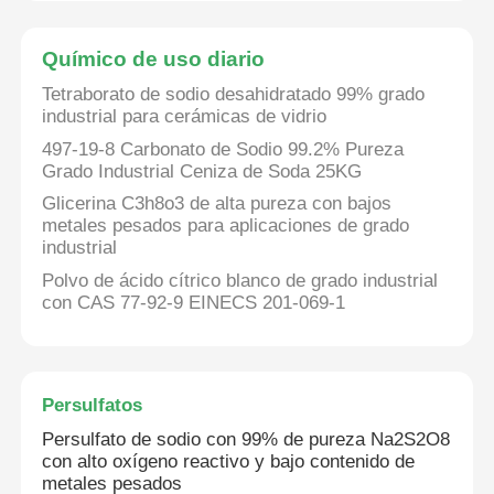
Agentes para el tratamiento del agua
Químico de uso diario
Tetraborato de sodio desahidratado 99% grado
industrial para cerámicas de vidrio
Químico de uso diario
497-19-8 Carbonato de Sodio 99.2% Pureza
Grado Industrial Ceniza de Soda 25KG
Glicerina C3h8o3 de alta pureza con bajos
metales pesados para aplicaciones de grado
industrial
Polvo de ácido cítrico blanco de grado industrial
con CAS 77-92-9 EINECS 201-069-1
Persulfatos
Persulfato de sodio con 99% de pureza Na2S2O8
con alto oxígeno reactivo y bajo contenido de
metales pesados