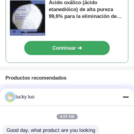
Ácido oxálico (ácido
etanedióico) de alta pureza
99,6% para la eliminación de
óxido y blanqueamiento de
madera en aplicaciones
industriales
Continuar
Productos recomendados
lucky luo
8:07 AM
Good day, what product are you looking 