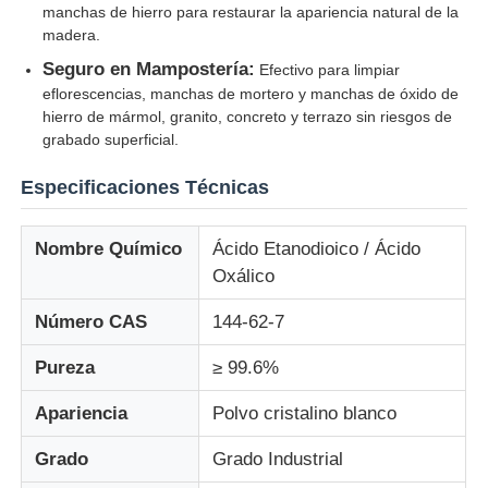
manchas de hierro para restaurar la apariencia natural de la
madera.
Cloruro
Seguro en Mampostería:
Efectivo para limpiar
eflorescencias, manchas de mortero y manchas de óxido de
hierro de mármol, granito, concreto y terrazo sin riesgos de
Añadidos de petróleo
grabado superficial.
Especificaciones Técnicas
Relleno químico
Nombre Químico
Ácido Etanodioico / Ácido
Productos químicos de los procesos minerales
Oxálico
Número CAS
144-62-7
Aditivos alimentarios
Pureza
≥ 99.6%
Productos químicos metalúrgicos
Apariencia
Polvo cristalino blanco
Grado
Grado Industrial
Materia prima de la electrónica