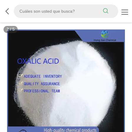
2
/
5