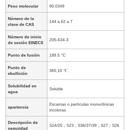
Peso molecular
90.0349
Número de la
144 a 62 a 7
clave de CAS
Número de inicio
205-634-3
de sesión EINECS
Punto de fusión
189.5 °C
Punto de
365,10 ℃
ebullición
Solubilidad en
Soluble
agua
Escamas o partículas monoclínicas
apariencia
incoloras.
Descripción de
S24/25；S23；S36/37/39；S27；S26
seguridad