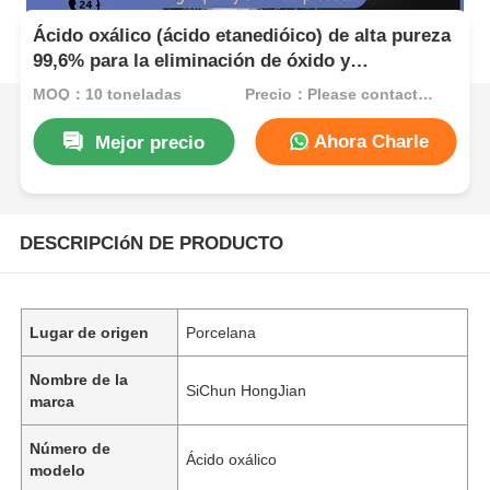
Ácido oxálico (ácido etanedióico) de alta pureza
99,6% para la eliminación de óxido y
blanqueamiento de madera en aplicaciones
MOQ：10 toneladas
Precio：Please contact customer service
industriales
Ahora Charle
Mejor precio
DESCRIPCIóN DE PRODUCTO
Lugar de origen
Porcelana
Nombre de la
SiChun HongJian
marca
Número de
Ácido oxálico
modelo