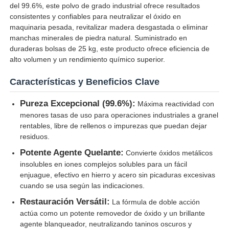
del 99.6%, este polvo de grado industrial ofrece resultados
consistentes y confiables para neutralizar el óxido en
maquinaria pesada, revitalizar madera desgastada o eliminar
Sobre nosotros
manchas minerales de piedra natural. Suministrado en
duraderas bolsas de 25 kg, este producto ofrece eficiencia de
alto volumen y un rendimiento químico superior.
Visita a la fábrica
Características y Beneficios Clave
Control de Calidad
Pureza Excepcional (99.6%):
Máxima reactividad con
menores tasas de uso para operaciones industriales a granel
rentables, libre de rellenos o impurezas que puedan dejar
Contacto
residuos.
Potente Agente Quelante:
Convierte óxidos metálicos
noticias
insolubles en iones complejos solubles para un fácil
enjuague, efectivo en hierro y acero sin picaduras excesivas
cuando se usa según las indicaciones.
Todos los casos
Restauración Versátil:
La fórmula de doble acción
actúa como un potente removedor de óxido y un brillante
Persulfatos
agente blanqueador, neutralizando taninos oscuros y