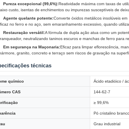
Pureza excepcional (99,6%):
Reatividade máxima com taxas de utili
aixo custo, isentas de enchimentos ou impurezas susceptíveis de deix
Agente quelante potente:
Converte óxidos metálicos insolúveis em
ficaz no ferro e no aço, sem emaranhamento excessivo, quando utiliz
Restauração versátil:
A fórmula de dupla ação atua como um poten
ranqueador, neutralizando taninos escuros e manchas de ferro para re
Em segurança na Maçonaria:
Eficaz para limpar eflorescência, m
ármore, granito, concreto e terraço sem riscos de gravação na superfí
ecificações técnicas
ome químico
Ácido etadióico / ác
úmero CAS
144-62-7
rificação
≥ 99,6%
parência
Pó cristalino branc
rau
Grau industrial