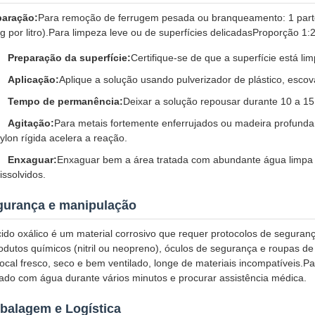
paração:
Para remoção de ferrugem pesada ou branqueamento: 1 parte
g por litro).Para limpeza leve ou de superfícies delicadasProporção 1:
Preparação da superfície:
Certifique-se de que a superfície está lim
Aplicação:
Aplique a solução usando pulverizador de plástico, esco
Tempo de permanência:
Deixar a solução repousar durante 10 a 15
Agitação:
Para metais fortemente enferrujados ou madeira profun
ylon rígida acelera a reação.
Enxaguar:
Enxaguar bem a área tratada com abundante água limpa p
issolvidos.
gurança e manipulação
ido oxálico é um material corrosivo que requer protocolos de segura
odutos químicos (nitril ou neopreno), óculos de segurança e roupas de
ocal fresco, seco e bem ventilado, longe de materiais incompatíveis.
ado com água durante vários minutos e procurar assistência médica.
balagem e Logística