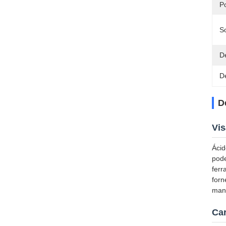
P
S
D
D
D
Vis
Ácid
pode
ferr
forn
manc
Car