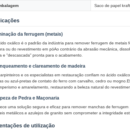
mbalagem
Saco de papel kraf
licações
minação da ferrugem (metais)
ido oxálico é o padrão da indústria para remover ferrugem de metais f
ura ou do revestimento em póAo contrário da abrasão mecânica, disso
a e "descascada" pronta para o acabamento.
nqueamento e clareamento de madeira
arpinteiros e os especialistas em restauração confiam no ácido oxálico
as ou azul-pretas de contato do ferro com carvalho, cedro ou mogno.
mperismo e amarelamento, restaurando a beleza natural do revestiment
peza de Pedra e Maçonaria
ece uma solução segura e eficaz para remover manchas de ferrugem pe
is metálicos.e azulejos de granito sem comprometer a integridade estru
entações de utilização