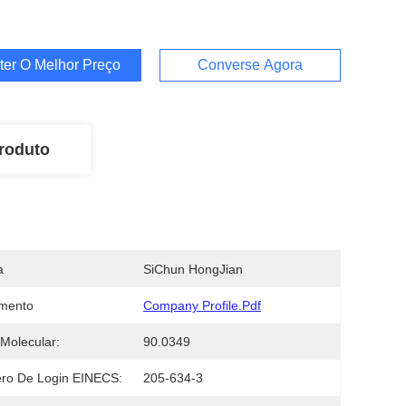
ter O Melhor Preço
Converse Agora
roduto
a
SiChun HongJian
mento
Company Profile.pdf
Molecular:
90.0349
ro De Login EINECS:
205-634-3