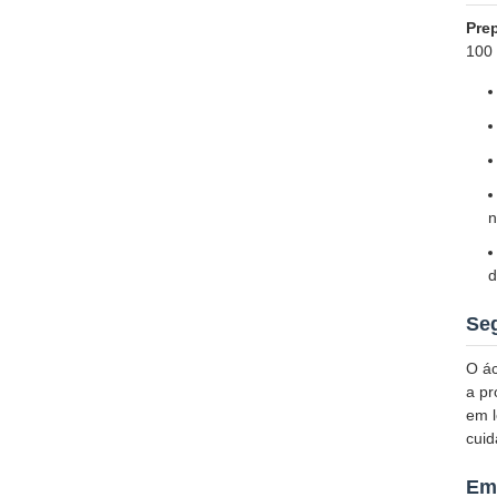
Pre
100 
n
d
Se
O ác
a pr
em l
cuid
Em