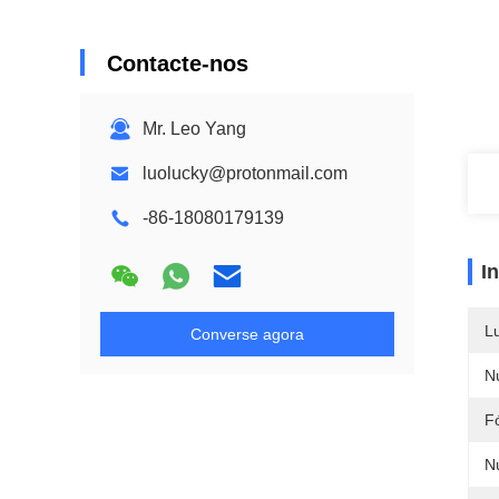
Contacte-nos
Mr. Leo Yang
luolucky@protonmail.com
-86-18080179139
I
L
Converse agora
N
F
N