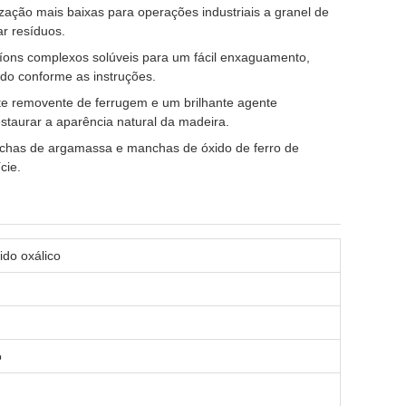
zação mais baixas para operações industriais a granel de
ar resíduos.
 íons complexos solúveis para um fácil enxaguamento,
ado conforme as instruções.
te removente de ferrugem e um brilhante agente
staurar a aparência natural da madeira.
anchas de argamassa e manchas de óxido de ferro de
cie.
ido oxálico
o