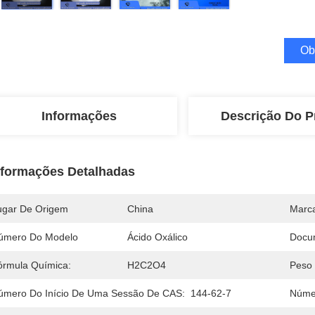
Ob
Informações
Descrição Do P
nformações Detalhadas
ugar De Origem
China
Marc
úmero Do Modelo
Ácido Oxálico
Docu
órmula Química:
H2C2O4
Peso 
úmero Do Início De Uma Sessão De CAS:
144-62-7
Núme