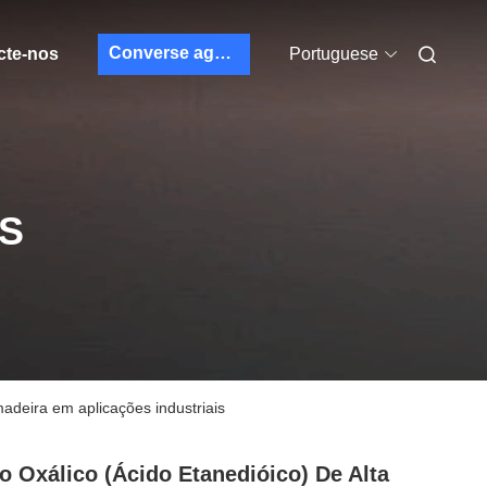
Converse agora
cte-nos
Portuguese
S
adeira em aplicações industriais
o Oxálico (ácido Etanedióico) De Alta