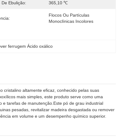
 De Ebulição:
365,10 ℃
Flocos Ou Partículas 
ncia:
Monoclínicas Incolores
er ferrugem Ácido oxálico
 cristalino altamente eficaz, conhecido pelas suas
oxílicos mais simples, este produto serve como uma
ão e tarefas de manutenção.Este pó de grau industrial
áquinas pesadas, revitalizar madeira desgastada ou remover
ciência em volume e um desempenho químico superior.