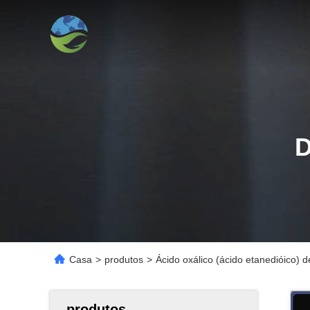
Casa
>
produtos
>
Ácido oxálico (ácido etanedióico)
produtos