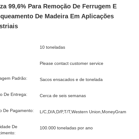
za 99,6% Para Remoção De Ferrugem E
queamento De Madeira Em Aplicações
striais
10 toneladas
Please contact customer service
agem Padrão:
Sacos ensacados e de tonelada
o De Entrega:
Cerca de seis semanas
o De Pagamento:
L/C,D/A,D/P,T/T,Western Union,MoneyGram
idade De
100.000 toneladas por ano
cimento: