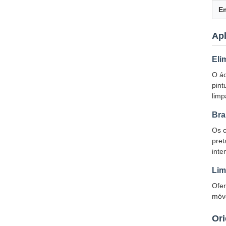
E
Ap
Eli
O ác
pint
limp
Bra
Os c
pret
inte
Lim
Ofer
móve
Ori