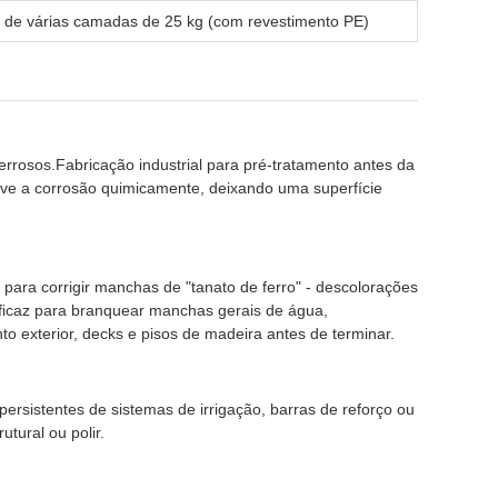
t de várias camadas de 25 kg (com revestimento PE)
errosos.Fabricação industrial para pré-tratamento antes da
lve a corrosão quimicamente, deixando uma superfície
 para corrigir manchas de "tanato de ferro" - descolorações
Eficaz para branquear manchas gerais de água,
o exterior, decks e pisos de madeira antes de terminar.
rsistentes de sistemas de irrigação, barras de reforço ou
tural ou polir.