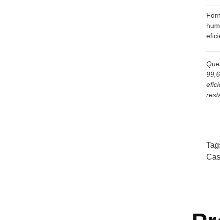
Forn
humi
efic
Quer
99,6
efic
rest
Tag
Cas