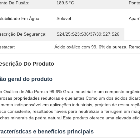
onto De Fusão:
189.5 °C
Ponto
olubilidade Em Água:
Solúvel
Aparê
escrição De Segurança:
S24/25;S23;S36/37/39;S27;S26
estacar:
Ácido oxálico com 99
, 
6% de pureza
, 
Remov
escrição Do Produto
ão geral do produto
o Oxálico de Alta Pureza 99,6% Grau Industrial é um composto orgânico
rosas propriedades redutoras e quelantes.Como um dos ácidos dicarb
amenta indispensável em aplicações industriais, projetos de restauraç
ece consistente, resultados fiáveis para neutralizar a ferrugem em m
has minerais da pedra natural.Este produto oferece uma elevada efi
acterísticas e benefícios principais