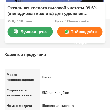
Оксальная кислота высокой чистоты 99,6%
(этанидиовая кислота) для удаления
ржавчины и отбеливания древесины в
MOQ：10 тонн
Цена：Please contact customer service
промышленных применениях
Побеседуйте
Лучшая цена
теперь
Характер продукции
Место
Китай
происхождения
Фирменное
SiChun HongJian
наименование
Номер модели
Щавелевая кислота