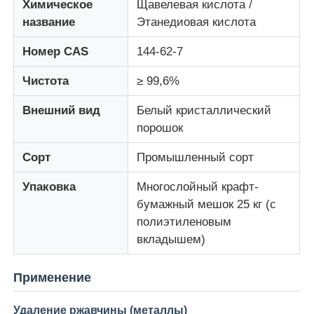
Химическое
Щавелевая кислота /
название
Этанедиовая кислота
Средства для очистки воды
Номер CAS
144-62-7
Ежедневное химическое средство
Чистота
≥ 99,6%
Внешний вид
Белый кристаллический
порошок
Сорт
Промышленный сорт
Упаковка
Многослойный крафт-
бумажный мешок 25 кг (с
полиэтиленовым
вкладышем)
Применение
Удаление ржавчины (металлы)