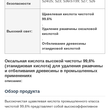
S24/25; S23; S36/37/39; S27; S26
безопасности
Щавелевая кислота чистотой
99.6%
,
Удаление ржавчины оксаловой
Высокий свет:
кислотой
,
Отбеливание древесины
этандиовой кислотой
Оксальная кислота высокой чистоты 99,6%
(этанидиовая кислота) для удаления ржавчины
и отбеливания древесины в промышленных
применениях
Главная страница
описание:
Обзор продукта
Продукция
Высокочистая щавелевая кислота промышленного класса
чистотой 99,6% представляет собой высокоэффективное
Ролики