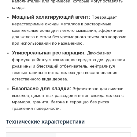
наполнителей или примесей, которые могут оставлять
следы.
Хлорид
Мощный хелатирующий агент:
Превращает
нерастворимые оксиды металлов в растворимые
комплексные ионы для легкого смывания, эффективен
Добавки нефти
для железа и стали без чрезмерного точечного коррозии
при использовании по назначению.
Универсальная реставрация:
Двухфазная
Химическое наполнитель
формула действует как мощное средство для удаления
ржавчины и блестящий отбеливатель, нейтрализуя
темные танины и пятна железа для восстановления
Химические вещества минеральных процессов
естественного вида дерева.
Безопасно для кладки:
Эффективно для очистки
Пищевые добавки
высолов, цементных разводов и пятен оксида железа с
мрамора, гранита, бетона и терраццо без риска
травления поверхности.
Металлургические химикаты
Технические характеристики
Сырье электроники