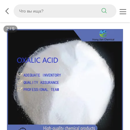
2
/
5