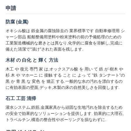
申請
塩化物
防腐 (金属)
オキシル酸は 鉄金属の腐蚀除去の 業界標準です 自動車修理用 シ
石油添加物
ャーシ部品 船舶整備用塗料や粉末塗料の前の予備処理のための
工業製造機械的な磨きとは異なり,化学的に腐食を溶解し,完成に
備えた清潔で"漬け"された表面を残します.
化学填料
木材 の 白化 と 輝く 方法
木工 や 復元 専門 家 は,オックスアル酸 を 用い て 鉄 が 樹木 や
鉱物処理化学物質
杉 木 や マホーニ に 接触 する こと に よっ て "鉄 タンナート"の
黒 か 青 黒 な 変色 を 矯正 する.一般的な水の汚れを漂白するの
に有効表面の壁面,デッキ,木製の床の自然美しさを回復します.
食品添加物
石工 工芸 清掃
灌水システム,鉄筋,金属家具から頑固な生地汚れを除去するため
金属化学品
の安全で効果的なソリューションを提供します. 効果的に大理石,
トラベルチン,構造の整合性やポーリングを損なわずに.
エレクトロニクス 原材料