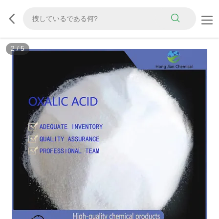
2
/
5