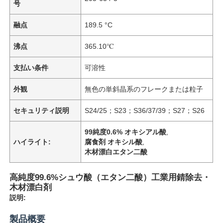
号
融点
189.5 °C
沸点
365.10℃
支払い条件
可溶性
外観
無色の単斜晶系のフレークまたは粒子
セキュリティ説明
S24/25；S23；S36/37/39；S27；S26
99純度0.6% オキシアル酸
,
ハイライト:
腐食剤 オキシル酸
,
木材漂白エタン二酸
高純度99.6%シュウ酸（エタン二酸）工業用錆除去・
木材漂白剤
説明:
製品概要