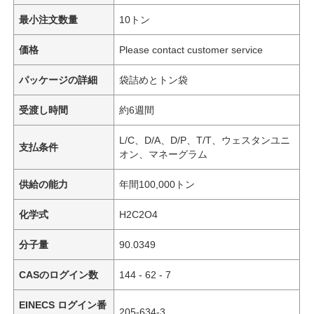
最小注文数量
10トン
価格
Please contact customer service
パッケージの詳細
袋詰めとトン袋
受渡し時間
約6週間
L/C、D/A、D/P、T/T、ウェスタンユニ
支払条件
オン、マネーグラム
供給の能力
年間100,000トン
化学式
H2C2O4
分子量
90.0349
CASのログイン数
144 - 62 - 7
EINECS ログイン番
205-634-3