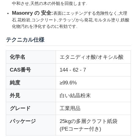
中和させ,天然の木の外観を回復します.
Masonry の 安全:
表面にエッチングする危険性なく,大理
企業情報
石,花粉岩,コンクリート,テラッゾから発花,モルタル塗り,鉄酸
化物汚れを浄化するのに有効です.
会社案内
テクニカル仕様
品質管理
化学名
エタニディオ酸/オキシル酸
CAS番号
144 - 62 - 7
お問い合わせ
純度
≥99.6%
ニュース
外見
白い結晶粉末
グレード
工業用品
すべての場合
パッケージ
25kgの多層クラフト紙袋
(PEコーナー付き)
過硫酸塩