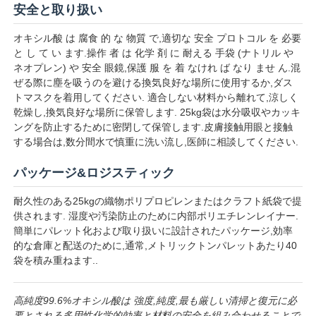
安全と取り扱い
オキシル酸 は 腐食 的 な 物質 で,適切な 安全 プロトコル を 必要
と し て い ます.操作 者 は 化学 剤 に 耐える 手袋 (ナトリル や
ネオプレン) や 安全 眼鏡,保護 服 を 着 なけれ ば なり ませ ん.混
ぜる際に塵を吸うのを避ける換気良好な場所に使用するか,ダス
トマスクを着用してください. 適合しない材料から離れて,涼しく
乾燥し,換気良好な場所に保管します. 25kg袋は水分吸収やカッキ
ングを防止するために密閉して保管します.皮膚接触用眼と接触
する場合は,数分間水で慎重に洗い流し,医師に相談してください.
パッケージ&ロジスティック
耐久性のある25kgの織物ポリプロピレンまたはクラフト紙袋で提
供されます. 湿度や汚染防止のために内部ポリエチレンレイナー.
簡単にパレット化および取り扱いに設計されたパッケージ,効率
的な倉庫と配送のために,通常,メトリックトンパレットあたり40
袋を積み重ねます..
高純度99.6%オキシル酸は 強度,純度,最も厳しい清掃と復元に必
要とされる多用性化学的効率と材料の安全を組み合わせることで