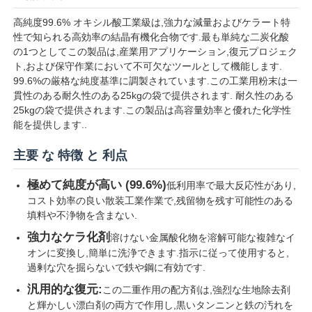
高純度99.6% オキシル酸工業級は,強力な減量およびケラート特
性で知られる高効率の結晶有機化合物です.最も単純な二炭化酸
の1つとしてこの製品は,産業用アプリケーション,復元プロジェク
ト,および保守作業において不可欠なツールとして機能します.
99.6%の厳格な純度基準に調製されています.この工業用粉末は一
貫性のある耐久性のある25kgの袋で提供されます. 耐久性のある
25kgの袋で提供されます.この製品は高容量効率と優れた化学性
能を提供します..
主要 な 特徴 と 利点
極めて純度が高い (99.6%)
低利用率で最大反応性があり,
コスト効率の良い散装工業作業で,残留物を残す可能性のある
填料や不浄物を含まない.
ホーム
強力なケラ化剤
溶けない金属酸化物を溶解可能な複雑なイ
オンに変換し,簡単に洗浄できます.指示に従って使用すると,
製品
過剰な穴を掘らないで鉄や鋼に有効です.
汎用的な復元:
この二重作用の配方剤は,強烈な生地除去剤
と輝かしい漂白剤の両方で作用し,黒いタンニンと鉄の汚れを
ビデオ