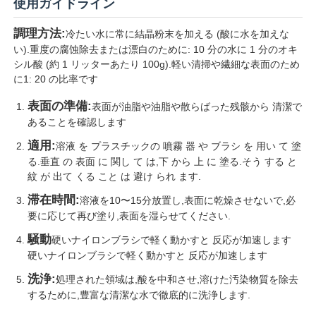
使用ガイドライン
調理方法:
水処理剤
冷たい水に常に結晶粉末を加える (酸に水を加えな
い).重度の腐蚀除去または漂白のために: 10 分の水に 1 分のオキ
シル酸 (約 1 リッターあたり 100g).軽い清掃や繊細な表面のため
日常用化学物質
に1: 20 の比率です
表面の準備:
表面が油脂や油脂や散らばった残骸から 清潔で
あることを確認します
適用:
溶液 を プラスチックの 噴霧 器 や ブラシ を 用い て 塗
る.垂直 の 表面 に 関し て は,下 から 上 に 塗る.そう する と
紋 が 出て くる こと は 避け られ ます.
滞在時間:
溶液を10〜15分放置し,表面に乾燥させないで,必
要に応じて再び塗り,表面を湿らせてください.
騒動
硬いナイロンブラシで軽く動かすと 反応が加速します
硬いナイロンブラシで軽く動かすと 反応が加速します
洗浄:
処理された領域は,酸を中和させ,溶けた汚染物質を除去
するために,豊富な清潔な水で徹底的に洗浄します.