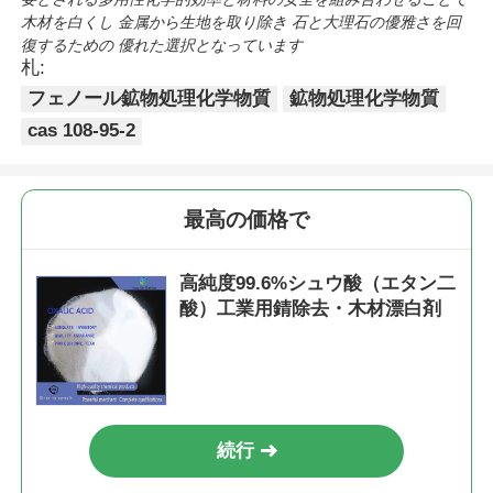
木材を白くし 金属から生地を取り除き 石と大理石の優雅さを回
復するための 優れた選択となっています
札:
フェノール鉱物処理化学物質
鉱物処理化学物質
cas 108-95-2
最高の価格で
高純度99.6%シュウ酸（エタン二
酸）工業用錆除去・木材漂白剤
続行