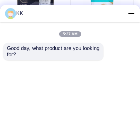
KK
7758-11-4 食品級 ディ
環境に優しい重曹ベー
ポタシウム・リン酸
キングソーダ GRAS
5:27 AM
K2HPO4 99% 純度
FDA 無毒 調理用 洗浄
用
Good day, what product are you looking 
for?
ベストプライス
ベストプライス
今雑談しなさい
今雑談しなさい
多くを見て下さい
ホーム
企業情報
お問い合わせ
Desktop Site
地図
プライバシーポリシー規約