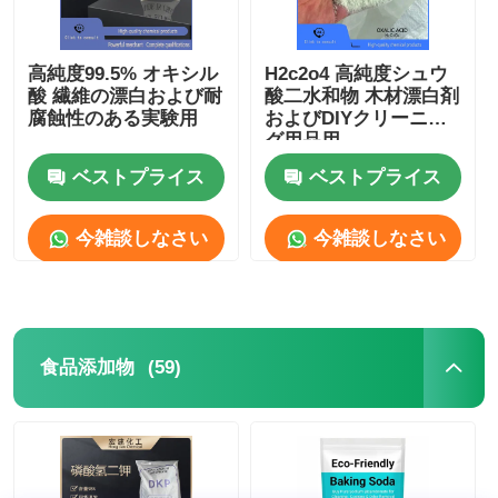
高純度99.5% オキシル
H2c2o4 高純度シュウ
酸 繊維の漂白および耐
酸二水和物 木材漂白剤
腐蝕性のある実験用
およびDIYクリーニン
グ用品用
ベストプライス
ベストプライス
今雑談しなさい
今雑談しなさい
(59)
食品添加物