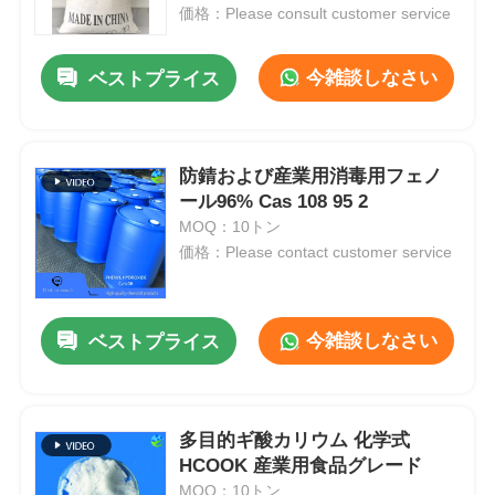
価格：Please consult customer service
企業情報
今雑談しなさい
ベストプライス
会社案内
防錆および産業用消毒用フェノ
ール96% Cas 108 95 2
品質管理
MOQ：10トン
価格：Please contact customer service
お問い合わせ
今雑談しなさい
ベストプライス
ニュース
すべての場合
多目的ギ酸カリウム 化学式
HCOOK 産業用食品グレード
過硫酸塩
MOQ：10トン