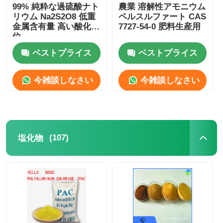
99% 純粋な過硫酸ナト
農業 溶解性アモニウム
リウム Na2S2O8 低重
ペルスルファート CAS
金属含有量 高い酸化電
7727-54-0 肥料生産用
位
ベストプライス
ベストプライス
今雑談しなさい
今雑談しなさい
(107)
塩化物