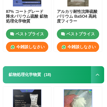
87% コートグレード
アルカリ耐性沈降硫酸
降水バリウム硫酸 鉱物
バリウム BaSO4 高純
処理化学物質
度フィラー
ベストプライス
ベストプライス
今雑談しなさい
今雑談しなさい
(18)
鉱物処理化学物質