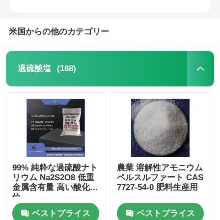
米国からの他のカテゴリー
(168)
過硫酸塩
99% 純粋な過硫酸ナト
農業 溶解性アモニウム
リウム Na2S2O8 低重
ペルスルファート CAS
金属含有量 高い酸化電
7727-54-0 肥料生産用
位
ベストプライス
ベストプライス