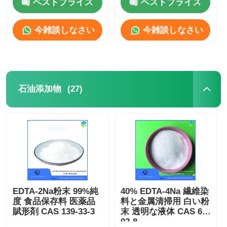
ベストプライス
ベストプライス
企業情報
今雑談しなさい
今雑談しなさい
会社案内
(27)
石油添加物
品質管理
お問い合わせ
ニュース
すべての場合
EDTA-2Na粉末 99%純
40% EDTA-4Na 繊維染
度 食品保存料 医薬品
料と金属清掃用 白い粉
賦形剤 CAS 139-33-3
末 透明な液体 CAS 64-
02-8
過硫酸塩