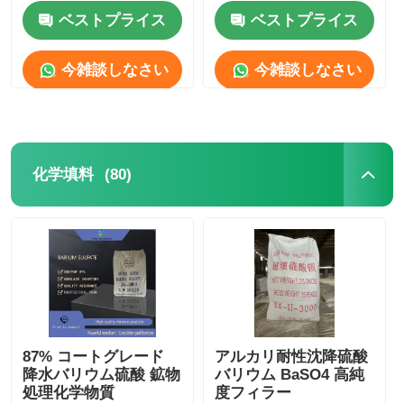
ベストプライス
ベストプライス
塩化物
今雑談しなさい
今雑談しなさい
石油添加物
化学填料
(80)
化学填料
鉱物処理化学物質
食品添加物
金属化学品
87% コートグレード
アルカリ耐性沈降硫酸
降水バリウム硫酸 鉱物
バリウム BaSO4 高純
エレクトロニクス 原材料
処理化学物質
度フィラー