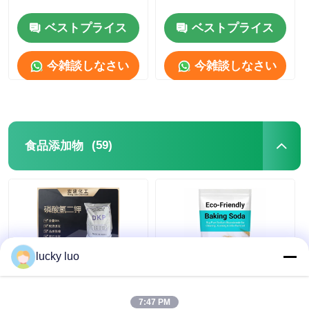
ベストプライス
ベストプライス
水処理剤
今雑談しなさい
今雑談しなさい
日常用化学物質
(59)
食品添加物
lucky luo
7758-11-4 食品級 ディ
環境に優しい重曹ベー
ポタシウム・リン酸
キングソーダ GRAS
7:47 PM