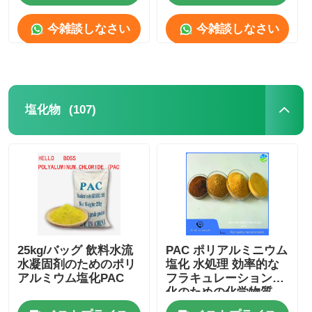
今雑談しなさい
今雑談しなさい
(107)
塩化物
ホーム
25kg/バッグ 飲料水流
PAC ポリアルミニウム
製品
水凝固剤のためのポリ
塩化 水処理 効率的な
アルミウム塩化PAC
フラキュレーション浄
化のための化学物質
ビデオ