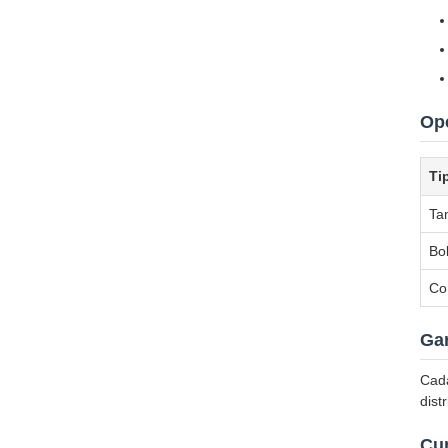
Op
Ti
Ta
Bo
Co
Gar
Cada
dist
Cu