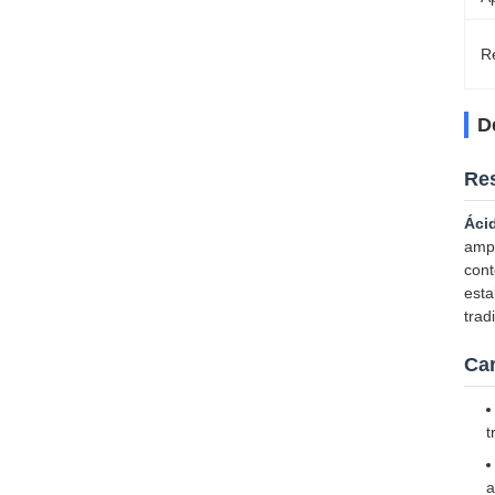
Re
D
Re
Áci
ampl
cont
esta
trad
Car
t
a