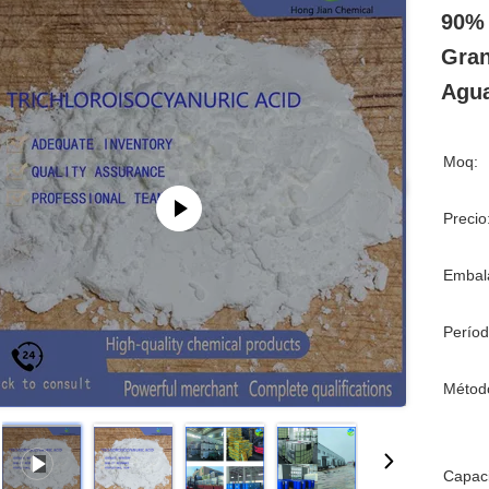
90% 
Gran
Agua
Moq:
Precio
Embala
Períod
Métod
Capac