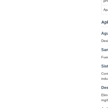
pH
Ap
Apl
Agu
Desi
San
Fuen
Sis
Cont
indu
Des
Elim
mg/