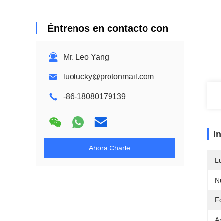
Éntrenos en contacto con
Mr. Leo Yang
luolucky@protonmail.com
-86-18080179139
I
Ahora Charle
L
N
F
Ap