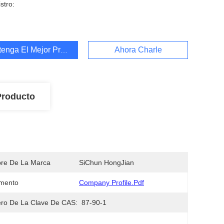
stro:
enga El Mejor Precio
Ahora Charle
Producto
re De La Marca
SiChun HongJian
mento
Company Profile.pdf
ro De La Clave De CAS:
87-90-1