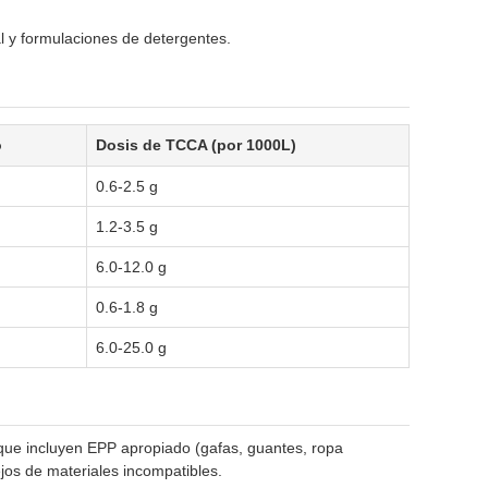
al y formulaciones de detergentes.
o
Dosis de TCCA (por 1000L)
0.6-2.5 g
1.2-3.5 g
6.0-12.0 g
0.6-1.8 g
6.0-25.0 g
 que incluyen EPP apropiado (gafas, guantes, ropa
jos de materiales incompatibles.