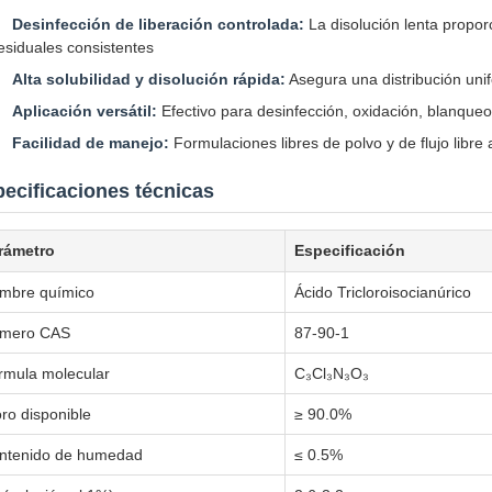
Desinfección de liberación controlada:
La disolución lenta propor
esiduales consistentes
Alta solubilidad y disolución rápida:
Asegura una distribución uni
Aplicación versátil:
Efectivo para desinfección, oxidación, blanqueo 
Facilidad de manejo:
Formulaciones libres de polvo y de flujo libr
ecificaciones técnicas
rámetro
Especificación
mbre químico
Ácido Tricloroisocianúrico
mero CAS
87-90-1
rmula molecular
C₃Cl₃N₃O₃
oro disponible
≥ 90.0%
ntenido de humedad
≤ 0.5%