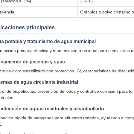
 (solución al 1%)
2.6-3.2
ariencia
Gránulos o polvo cristalino 
icaciones principales
a potable y tratamiento de agua municipal
nfección primaria efectiva y mantenimiento residual para suministros d
eamiento de piscinas y spas
te de cloro estabilizado con protección UV, características de disoluc
temas de agua circulante industrial
rol de biopelículas, prevención de lodos y control de corrosión para t
striales.
infección de aguas residuales y alcantarillado
inación rápida de patógenos para efluentes tratados, ayudando a cump
L.