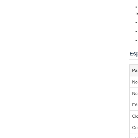
r
Esp
Pa
No
Nú
Fó
Cl
Co