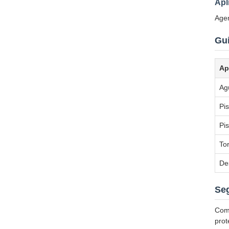
Apl
Agen
Gu
Ap
Ag
Pis
Pi
To
De
Seg
Como
prot