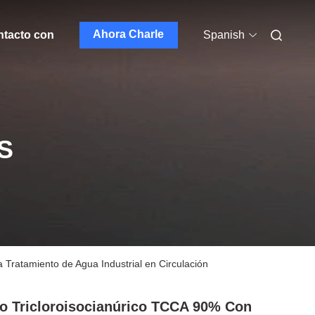
Ahora Charle
ntacto con
Spanish
S
Tratamiento de Agua Industrial en Circulación
o Tricloroisocianúrico TCCA 90% Con