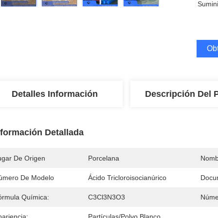
Sumini
Obt
Detalles Información
Descripción Del 
nformación Detallada
ugar De Origen
Porcelana
Nomb
úmero De Modelo
Ácido Tricloroisocianúrico
Docu
órmula Química:
C3Cl3N3O3
Núme
ariencia:
Partículas/polvo Blanco