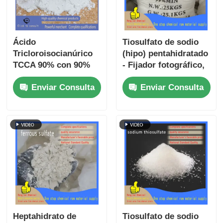
Ácido
Tiosulfato de sodio
Tricloroisocianúrico
(hipo) pentahidratado
TCCA 90% con 90%
- Fijador fotográfico,
de Cloro Disponible
desclorador de agua
Enviar Consulta
Enviar Consulta
en Forma Granulada
y antídoto de cianuro
y en Polvo para
para uso industrial y
Tratamiento de Agua
médico
Industrial en
Circulación
Heptahidrato de
Tiosulfato de sodio