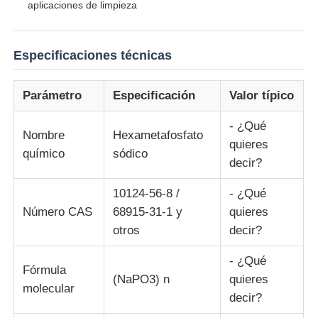
aplicaciones de limpieza
Agentes para el tratamiento del agua
Especificaciones técnicas
Químico de uso diario
Parámetro
Especificación
Valor típico
- ¿Qué
Nombre
Hexametafosfato
quieres
químico
sódico
decir?
10124-56-8 /
- ¿Qué
Número CAS
68915-31-1 y
quieres
otros
decir?
- ¿Qué
Fórmula
(NaPO3) n
quieres
molecular
decir?