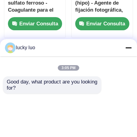
sulfato ferroso -
(hipo) - Agente de
Coagulante para el
fijación fotográfica,
tratamiento del agua,
desclorador de agua
Enviar Consulta
Enviar Consulta
suplemento de hierro
y antídoto de cianuro
y modificación del
para uso industrial y
suelo para la
médico
agricultura y la
lucky luo
protección del medio
ambiente
3:05 PM
Good day, what product are you looking 
for?
Cristal de sulfato de
Granulos de carbón
amonio 21% N -
activado GAC para
Fertilizante de
purificación de agua,
nitrógeno con
recuperación de oro y
Enviar Consulta
Enviar Consulta
propiedades
decoloración de