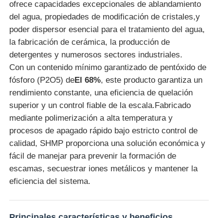
ofrece capacidades excepcionales de ablandamiento
del agua, propiedades de modificación de cristales,y
Sobre nosotros
poder dispersor esencial para el tratamiento del agua,
la fabricación de cerámica, la producción de
detergentes y numerosos sectores industriales.
Visita a la fábrica
Con un contenido mínimo garantizado de pentóxido de
fósforo (P2O5) de
El 68%
, este producto garantiza un
Control de Calidad
rendimiento constante, una eficiencia de quelación
superior y un control fiable de la escala.Fabricado
mediante polimerización a alta temperatura y
Contacto
procesos de apagado rápido bajo estricto control de
calidad, SHMP proporciona una solución económica y
noticias
fácil de manejar para prevenir la formación de
escamas, secuestrar iones metálicos y mantener la
eficiencia del sistema.
Todos los casos
Persulfatos
Principales características y beneficios