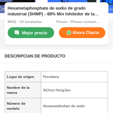
Hexametaphosphate de sodio de grado
industrial (SHMP) - 68% Min Inhibidor de la
escala de pureza y desfloculante cerámico para
MOQ：10 toneladas
Precio：Please contact customer service
el tratamiento del agua
Ahora Charle
Mejor precio
DESCRIPCIóN DE PRODUCTO
Lugar de origen
Porcelana
Nombre de la
SiChun HongJian
marca
Número de
Hexametafosfato de sodio
modelo