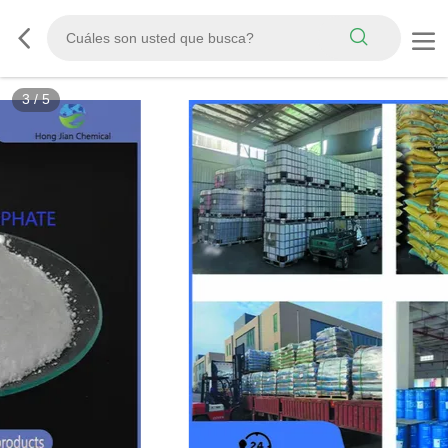
3
/
5