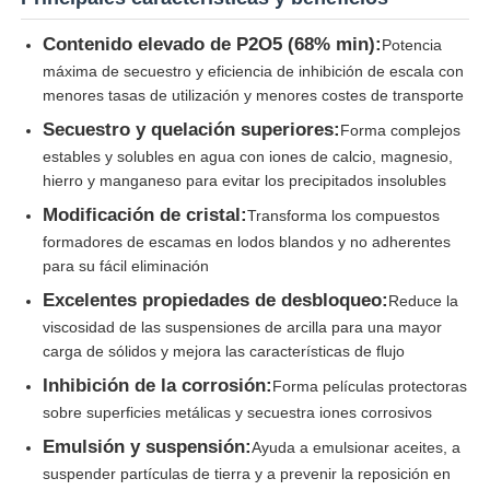
Contenido elevado de P2O5 (68% min):
Potencia
Cloruro
máxima de secuestro y eficiencia de inhibición de escala con
menores tasas de utilización y menores costes de transporte
Añadidos de petróleo
Secuestro y quelación superiores:
Forma complejos
estables y solubles en agua con iones de calcio, magnesio,
hierro y manganeso para evitar los precipitados insolubles
Relleno químico
Modificación de cristal:
Transforma los compuestos
formadores de escamas en lodos blandos y no adherentes
Productos químicos de los procesos minerales
para su fácil eliminación
Excelentes propiedades de desbloqueo:
Reduce la
viscosidad de las suspensiones de arcilla para una mayor
Aditivos alimentarios
carga de sólidos y mejora las características de flujo
Inhibición de la corrosión:
Forma películas protectoras
Productos químicos metalúrgicos
sobre superficies metálicas y secuestra iones corrosivos
Emulsión y suspensión:
Ayuda a emulsionar aceites, a
Materia prima de la electrónica
suspender partículas de tierra y a prevenir la reposición en