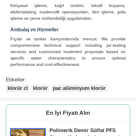
Kimyasal işleme, kağıt üretimi, tekstil boyama,
elektroplating, madencilik operasyonları, deri işleme, gıda
Su Arıtma Ajanları
işleme ve çevre mühendisliği uygulamaları.
Ambalaj ve Hizmetler
Günlük Kullanım Kimyasal
Fıçılar ve tanker kamyonlarında mevcut. We provide
comprehensive technical support including jar-testing
services and customized treatment proposals based on
specific water characteristics to ensure optimal
performance and cost-effectiveness.
Etiketler:
klorür cl
klorür
pac alüminyum klorür
En İyi Fiyatı Alın
Polimerik Demir Sülfat PFS