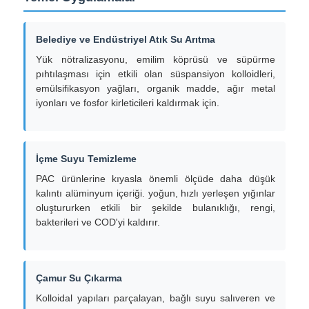
Hakkımızda
Belediye ve Endüstriyel Atık Su Arıtma
Yük nötralizasyonu, emilim köprüsü ve süpürme
pıhtılaşması için etkili olan süspansiyon kolloidleri,
Fabrika turu
emülsifikasyon yağları, organik madde, ağır metal
iyonları ve fosfor kirleticileri kaldırmak için.
Kalite kontrol
İçme Suyu Temizleme
Bize ulaşın
PAC ürünlerine kıyasla önemli ölçüde daha düşük
kalıntı alüminyum içeriği. yoğun, hızlı yerleşen yığınlar
oluştururken etkili bir şekilde bulanıklığı, rengi,
Haberler
bakterileri ve COD'yi kaldırır.
Tüm servis talepleri
Çamur Su Çıkarma
Kolloidal yapıları parçalayan, bağlı suyu salıveren ve
Persülfatlar