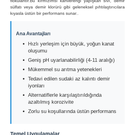
flokulantır.Bu kırmızımsı kahverengi yapışkan sıvı, demir
sülfatı veya demir klorürü gibi geleneksel pıhtılaştırıcılara
kıyasla üstün bir performans sunar..
Ana Avantajları
Hızlı yerleşim için büyük, yoğun kanat
oluşumu
Geniş pH uyarlanabilirliği (4-11 aralığı)
Mükemmel su arıtma yetenekleri
Tedavi edilen sudaki az kalıntı demir
iyonları
Alternatiflerle karşılaştırıldığında
Ana sayfa
azaltılmış korozivite
Zorlu su koşullarında üstün performans
Ürünler
VİDEOLAR
Temel Uygulamalar