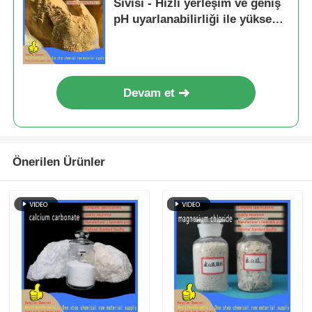
Sıvısı - Hızlı yerleşim ve geniş
pH uyarlanabilirliği ile yüksek
verimli flocculant su arıtma
Devam et
Önerilen Ürünler