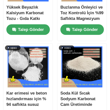
Yüksek Beyazlık
Buzlanma Önleyici ve
Kalsiyum Karbonat
Toz Kontrolü İçin %99
Tozu - Gıda Katkı
Saflıkta Magnezyum
maddesi E170 ve
Klorür Hekzahidrat
Talep Gönder
Talep Gönder
Endüstriyel
MgCl₂·6H₂O
Uygulamalar İçin
Plastik Doldurucu
Kar erimesi ve beton
Soda Kül Sıcak
hızlandırması için %
Sodyum Karbonat
94 saflıkta susuz
Cam Üretiminde