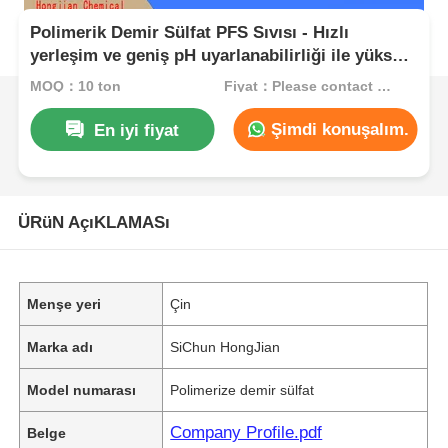
Polimerik Demir Sülfat PFS Sıvısı - Hızlı
yerleşim ve geniş pH uyarlanabilirliği ile yüksek
verimli flocculant su arıtma
MOQ：10 ton
Fiyat：Please contact customer service
Şimdi konuşalım.
En iyi fiyat
ÜRüN AçıKLAMASı
Menşe yeri
Çin
Marka adı
SiChun HongJian
Model numarası
Polimerize demir sülfat
Company Profile.pdf
Belge