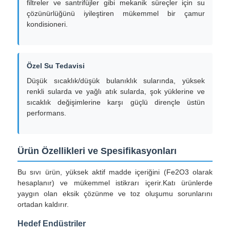
filtreler ve santrifüjler gibi mekanik süreçler için su
çözünürlüğünü iyileştiren mükemmel bir çamur
kondisioneri.
klorür
Petrol katkı maddeleri
Özel Su Tedavisi
Düşük sıcaklık/düşük bulanıklık sularında, yüksek
renkli sularda ve yağlı atık sularda, şok yüklerine ve
Kimyasal dolgu
sıcaklık değişimlerine karşı güçlü dirençle üstün
performans.
Mineral İşlem Kimyasalları
Ürün Özellikleri ve Spesifikasyonları
Gıda Katkı Maddeleri
Bu sıvı ürün, yüksek aktif madde içeriğini (Fe2O3 olarak
hesaplanır) ve mükemmel istikrarı içerir.Katı ürünlerde
Metalurji Kimyasalları
yaygın olan eksik çözünme ve toz oluşumu sorunlarını
ortadan kaldırır.
Elektronik hammaddesi
Hedef Endüstriler