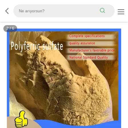
2
/
6