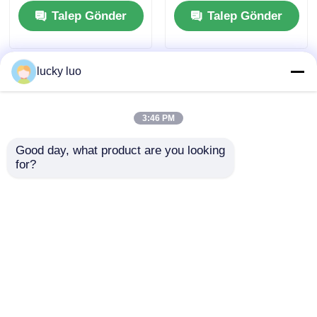
kalsiyum klorür
Yüksek Toplu
Talep Gönder
Talep Gönder
yoğunluk ve Düşük
Toz İçeriği ile %99,2
Saflık
lucky luo
3:46 PM
Good day, what product are you looking 
for?
Polyaluminyum
Yiyecek kalitesi
klorür (PAC) - Su
kalsiyum klorür
arıtma için geniş pH
CaCl2 bira üretimi ve
uyarlanabilirliği ve
konserve gıdalar için
Talep Gönder
Talep Gönder
hızlı floc oluşumu ile
sertleştirme maddesi
yüksek verimli
koagülant