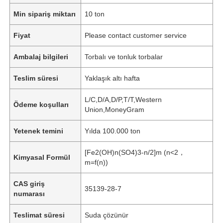
Min sipariş miktarı
10 ton
Fiyat
Please contact customer service
Ambalaj bilgileri
Torbalı ve tonluk torbalar
Teslim süresi
Yaklaşık altı hafta
L/C,D/A,D/P,T/T,Western
Ödeme koşulları
Union,MoneyGram
Yetenek temini
Yılda 100.000 ton
[Fe2(OH)n(SO4)3-n/2]m (n<2，
Kimyasal Formül
m=f(n))
CAS giriş
35139-28-7
numarası
Teslimat süresi
Suda çözünür