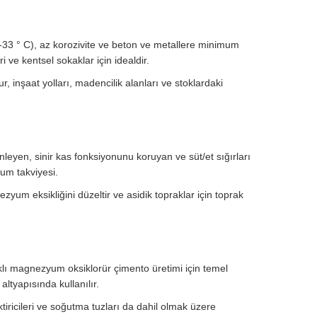
3 ° C), az korozivite ve beton ve metallere minimum
 ve kentsel sokaklar için idealdir.
 inşaat yolları, madencilik alanları ve stoklardaki
önleyen, sinir kas fonksiyonunu koruyan ve süt/et sığırları
yum takviyesi.
um eksikliğini düzeltir ve asidik topraklar için toprak
klı magnezyum oksiklorür çimento üretimi için temel
ltyapısında kullanılır.
ricileri ve soğutma tuzları da dahil olmak üzere