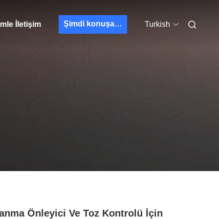
Şimdi konuşalım.
mle İletişim
Turkish
anma Önleyici Ve Toz Kontrolü İçin