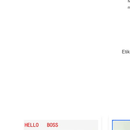
M
m
Etik