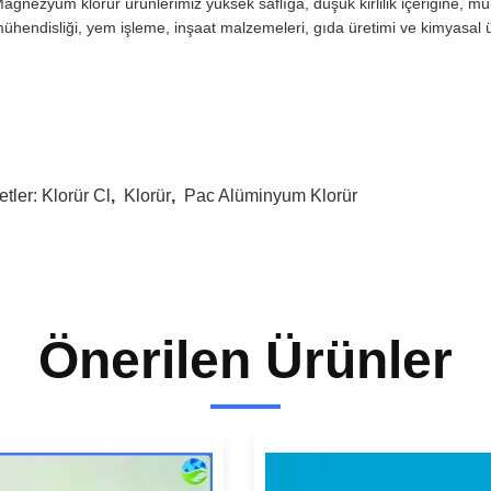
agnezyum klorür ürünlerimiz yüksek saflığa, düşük kirlilik içeriğine, m
ühendisliği, yem işleme, inşaat malzemeleri, gıda üretimi ve kimyasal 
etler:
Klorür Cl
,
Klorür
,
Pac Alüminyum Klorür
Önerilen Ürünler