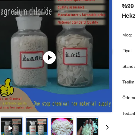
%99 
Hekz
Moq:
Fiyat:
Standa
Teslim
Ödeme
Tedari