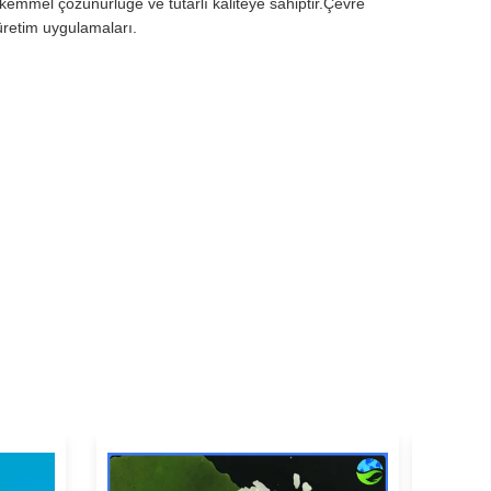
ükemmel çözünürlüğe ve tutarlı kaliteye sahiptir.Çevre
üretim uygulamaları.