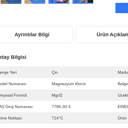
Ayrıntılar Bilgi
Ürün Açıkla
etay Bilgisi
enşe Yeri
Çin
Marka
odel Numarası
Magnezyum Klorür
Belge
imyasal Formül:
Mgcl2
Uzakt
AS Giriş Numarası:
7786-30-3
EINEC
rime Noktası:
714°C
Ürün 