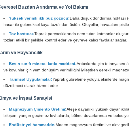
Çevresel Buzdan Arındırma ve Yol Bakımı
Yüksek verimlilikli buz çözücü:
Daha düşük dondurma noktası (-3
hasar ile geleneksel kaya tuzu'ndan üstün. Otoyollar, havaalanı pistleri
Toz bastırıcı:
Toprak parçacıklarında nem tutan katmanlar oluşturur,
tozları etkili bir şekilde kontrol eder ve çevreye kalıcı faydalar sağlar.
arım ve Hayvancılık
Besin sınıfı mineral katkı maddesi:
Arıtıcılarda çim tetanyasını 
ve koyunlar için yem dönüşüm verimliliğini iyileştiren gerekli magnez
Tarımsal Uygulamalar:
Yaprak gübreleme yoluyla ekinlerde magnezy
düzeltmesi olarak hizmet eder.
imya ve İnşaat Sanayisi
Magnezyum Çimento Üretimi:
Ateşe dayanıklı yüksek dayanıklılı
bileşen, yangın geçirmez levhalarda, bölme duvarlarında ve belediye a
Endüstriyel hammadde:
Maden magnezyum üretimi ve alev gecikti