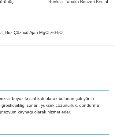
örünüş:
Renksiz Tabaka Benzeri Kristal
at
, 
Buz Çözücü Ajan MgCl₂·6H₂O
, 
nksiz beyaz kristal katı olarak bulunan çok yönlü
igroskopikliği sunar., yüksek çözünürlük, dondurma
agnezyum kaynağı olarak hizmet eder.