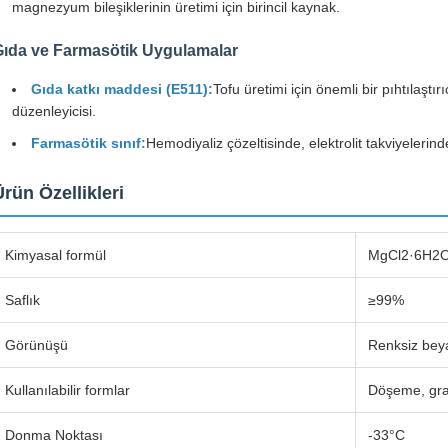
magnezyum bileşiklerinin üretimi için birincil kaynak.
Gıda ve Farmasötik Uygulamalar
Gıda katkı maddesi (E511):
Tofu üretimi için önemli bir pıhtılaştı
düzenleyicisi.
Farmasötik sınıf:
Hemodiyaliz çözeltisinde, elektrolit takviyelerind
Ürün Özellikleri
Kimyasal formül
MgCl2·6H2
Saflık
≥99%
Görünüşü
Renksiz beyaz
Kullanılabilir formlar
Döşeme, gra
Donma Noktası
-33°C