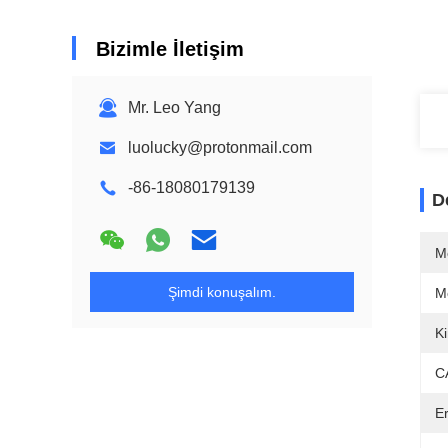
Bizimle İletişim
Mr. Leo Yang
luolucky@protonmail.com
-86-18080179139
D
M
Şimdi konuşalım.
M
K
C
E