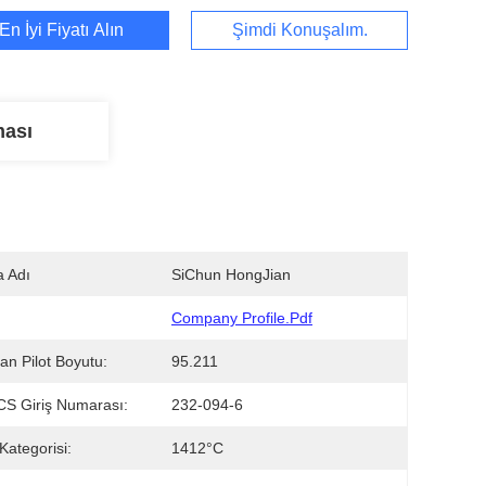
En İyi Fiyatı Alın
Şimdi Konuşalım.
ması
 Adı
SiChun HongJian
Company Profile.pdf
an Pilot Boyutu:
95.211
S Giriş Numarası:
232-094-6
Kategorisi:
1412°C