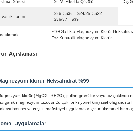
slimat Süresi:
Su Ve Alkolde Çözülür
Dış G
S26；S36；S24/25；S22；
üvenlik Tanımı:
S36/37；S39
%99 Saflıkta Magnezyum Klorür Heksahidr
urgulamak:
Toz Kontrolü Magnezyum Klorür
rün Açıklaması
Magnezyum klorür Heksahidrat %99
agnezyum klorür (MgCl2 · 6H2O), pullar, granüller veya toz şeklinde re
norganik magnezyum tuzudur.Bu çok fonksiyonel kimyasal olağanüstü h
oktası basıncı ve çeşitli endüstriyel uygulamalar için mükemmel bir m
Temel Uygulamalar