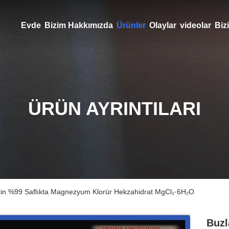
Evde
Bizim Hakkımızda
Ürünler
Olaylar
videolar
Bizi
ÜRÜN AYRINTILARI
İçin %99 Saflıkta Magnezyum Klorür Hekzahidrat MgCl₂·6H₂O
Buzl