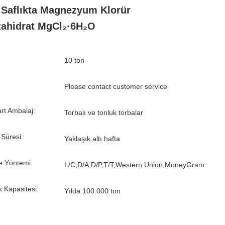
Saflıkta Magnezyum Klorür
ahidrat MgCl₂·6H₂O
10 ton
Please contact customer service
rt Ambalaj:
Torbalı ve tonluk torbalar
 Süresi:
Yaklaşık altı hafta
 Yöntemi:
L/C,D/A,D/P,T/T,Western Union,MoneyGram
k Kapasitesi:
Yılda 100.000 ton