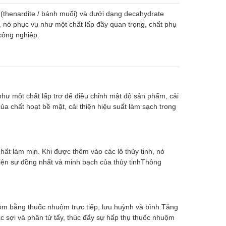
(thenardite / bánh muối) và dưới dạng decahydrate
 nó phục vụ như một chất lấp đầy quan trọng, chất phụ
công nghiệp.
 như một chất lấp trơ để điều chỉnh mật độ sản phẩm, cải
ủa chất hoạt bề mặt, cải thiện hiệu suất làm sạch trong
chất làm mịn. Khi được thêm vào các lô thủy tinh, nó
thiện sự đồng nhất và minh bạch của thủy tinhThông
m bằng thuốc nhuộm trực tiếp, lưu huỳnh và bình.Tăng
các sợi và phân tử tẩy, thúc đẩy sự hấp thụ thuốc nhuộm