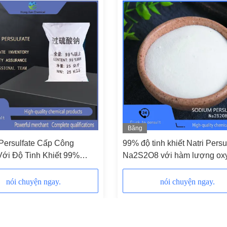
Băng
hình
Persulfate Cấp Công
99% độ tinh khiết Natri Persu
Với Độ Tinh Khiết 99%
Na2S2O8 với hàm lượng ox
5-27-1 pH 4.5-6.5
ứng cao, kim loại nặng thấp
nói chuyện ngay.
nói chuyện ngay.