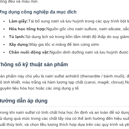
ồng đều và màu mịn.
Ứng dụng công nghiệp đa mục đích
Làm giấy:
Tái bổ sung natri và lưu huỳnh trong các quy trình bột k
Hóa học tổng hợp:
Nguồn gốc cho natri sulfure, natri silicate, 
Tủ lạnh:
Sử dụng lịch sử trong bồn tắm nhiệt độ thấp do suy gi
Xây dựng:
Máy gia tốc xi măng để làm cứng sớm
Chăn nuôi động vật:
Nguồn dinh dưỡng natri và lưu huỳnh được
Thông số kỹ thuật sản phẩm
ản phẩm này chủ yếu là natri sulfat anhidrô (thenardite / bánh muối), đ
ộ tinh khiết, màu trắng và hàm lượng tạp chất (canxi, magiê, clorua).N
guyên liệu hóa học hoặc các ứng dụng y tế.
Hướng dẫn áp dụng
rong khi natri sulfat có tính chất hóa học ổn định và an toàn để sử dụn
ử dụng quá mức trong các chất tẩy rửa có thể ảnh hưởng đến hiệu suất
uất thủy tinh; và chọn liều lượng thích hợp dựa trên các quy trình và 