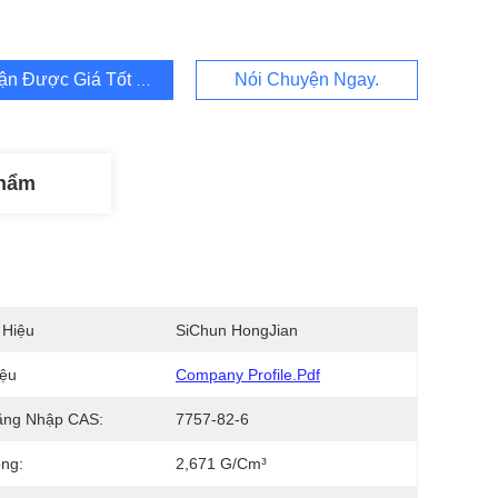
ận Được Giá Tốt Nhất
Nói Chuyện Ngay.
Phẩm
 Hiệu
SiChun HongJian
iệu
Company Profile.pdf
ăng Nhập CAS:
7757-82-6
ọng:
2,671 G/cm³