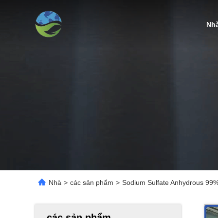
Nh
Nhà
>
các sản phẩm
>
Sodium Sulfate Anhydrous 99% Đ
các sản phẩm