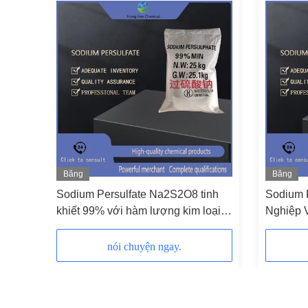
Băng
Băng
hình
hình
iệp
Sodium Persulfate Na2S2O8 tinh
Sodium 
S2O8
khiết 99% với hàm lượng kim loại
Nghiệp 
nặng thấp và khả năng oxy hóa cao
CAS 777
nói chuyện ngay.