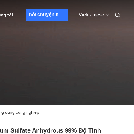
nói chuyện ngay.
Vietnamese
úng tôi
 ứng dụng công nghiệp
um Sulfate Anhydrous 99% Độ Tinh