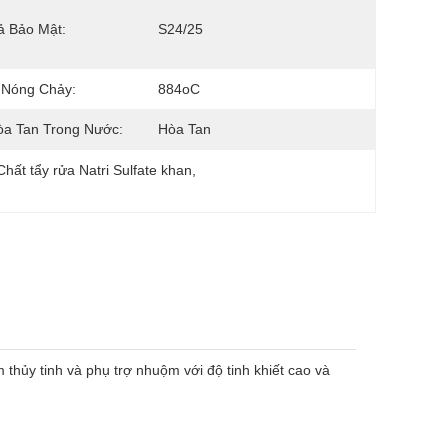
ả Bảo Mật:
S24/25
 Nóng Chảy:
884oC
òa Tan Trong Nước:
Hòa Tan
Chất tẩy rửa Natri Sulfate khan
, 
 thủy tinh và phụ trợ nhuộm với độ tinh khiết cao và