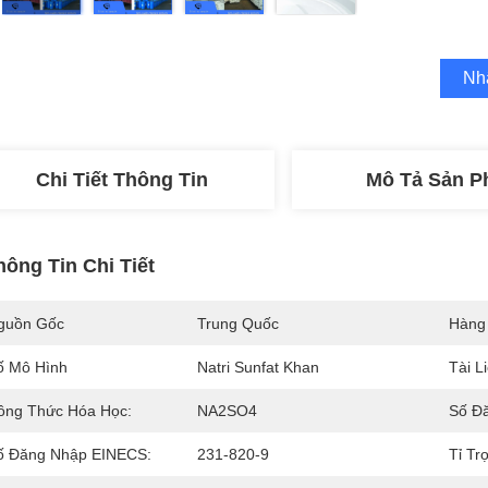
Nh
Chi Tiết Thông Tin
Mô Tả Sản 
hông Tin Chi Tiết
guồn Gốc
Trung Quốc
Hàng
ố Mô Hình
Natri Sunfat Khan
Tài L
ông Thức Hóa Học:
NA2SO4
Số Đ
ố Đăng Nhập EINECS:
231-820-9
Tỉ Tr