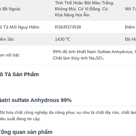
Tinh Thể Hoặc Bột Màu Trắng, 
ẻ Bề Ngoài:
Không Mùi, Có Vị Đắng, Có 
Mô T
Khả Năng Hút Ẩm
ô Tả Mối Nguy Hiểm:
R36/R37/R38
Điểm
iểm Sôi:
1430 ℃
Độ H
99% độ tinh khiết Natri Sulfate Anhydrous
, 
àm nổi bật:
Chất làm thủy tinh Na₂SO₄
ô Tả Sản Phẩm
Natri sulfate Anhydrous 99%
ột hóa chất công nghiệp đa năng phục vụ như là chất tẩy rửa, chất làm
iệu suất đáng tin cậy.
Tổng quan sản phẩm