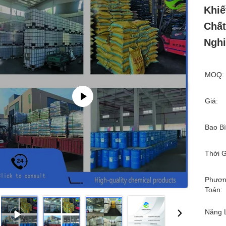
Khiế
Chất
Ngh
MOQ:
Giá:
Bao Bì
Thời G
Phươn
Toán:
Năng 