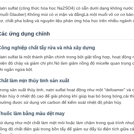
atri sulfat (công thức hóa học Na2SO4) có sẵn dưới dạng không nước 
muối Glauber).Không mùi có vị mặn và đắngLà một muối vô cơ cơ bản,
rợ, chất pha loãng và nguyên liệu phản ứng hóa học trên nhiều ngành 
Các ứng dụng chính
Công nghiệp chất tẩy rửa và nhà xây dựng
atri sulfat là một thành phần chính trong bột giặt tổng hợp, hoạt động
hiện độ chảy và giảm chi phí.Nó làm giảm nồng độ micelle quan trọng c
hi ngăn ngừa bột.
hất làm mịn thủy tinh sản xuất
rong sản xuất thủy tinh, natri sulfat hoạt động như một "defoamer" và 
hân hủy ở nhiệt độ cao để giải phóng khí giúp loại bỏ bong bóng,cải 
hường được sử dụng với carbon để kiểm soát nhiệt độ phân hủy.
Thuốc làm bằng màu dệt may
ử dụng như một chất làm mệt mỏi hoặc làm chậm trong quá trình nhuộ
ồng độ chất điện giải trong bồn tẩy để giảm sự đẩy lùi điện tích giữa 