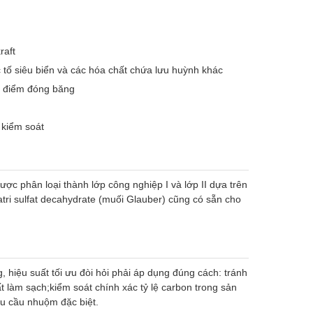
raft
sắc tố siêu biển và các hóa chất chứa lưu huỳnh khác
ảm điểm đóng băng
 kiểm soát
ược phân loại thành lớp công nghiệp I và lớp II dựa trên
atri sulfat decahydrate (muối Glauber) cũng có sẵn cho
g, hiệu suất tối ưu đòi hỏi phải áp dụng đúng cách: tránh
 làm sạch;kiểm soát chính xác tỷ lệ carbon trong sản
yêu cầu nhuộm đặc biệt.