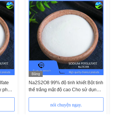
Băng
Băng
hình
hình
lfate
Na2S2O8 99% độ tinh khiết Bột tinh
Sodium 
y phản
thể trắng mật độ cao Cho sử dụng
Tinh Kh
công nghiệp
Dùng Xử
nói chuyện ngay.