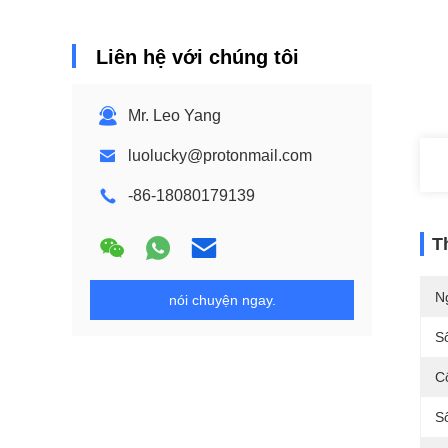
Liên hệ với chúng tôi
Mr. Leo Yang
luolucky@protonmail.com
-86-18080179139
T
N
nói chuyện ngay.
S
C
S