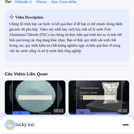
Thẻ:
#
chloride cl
#
clorua
#
pac clorua nhôm
Video Description:
Chúng tôi trình bày các bước và kết quả thực tế để bạn có thể nhanh chóng đánh
giá mức độ phù hợp. Video này trình bày cách hóa chất xử lý nước Poly
Aluminium Chloride (PAC) của chúng tôi thực hiện quá trình keo tụ và tinh chế
hiệu quả trong các ứng dụng khác nhau. Bạn sẽ thấy quy trình sản xuất chất
lượng cao, quy trình kiểm tra chất lượng nghiêm ngặt và hiệu quả thực tế trong
việc lọc nước uống và xử lý nước thải công nghiệp.
Các Video Liên Quan
00:21
00:12
Barium Chloride tinh khiết cao để thử
Kali Persulfat S2O8 Dạng Bột Tinh
lucky luo
nghiệm sulfate và phân tích trong
Thể Màu Trắng Chất Oxy Hóa
phòng thí nghiệm
Clorua
Persulfat