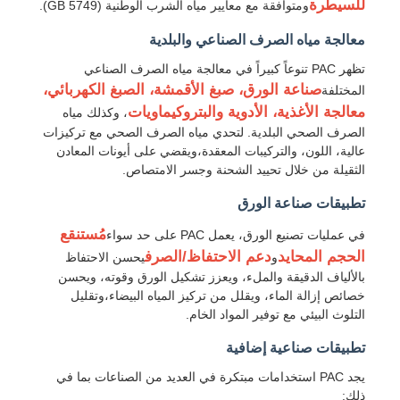
للسيطرة
ومتوافقة مع معايير مياه الشرب الوطنية (GB 5749).
معالجة مياه الصرف الصناعي والبلدية
حول بنا
تظهر PAC تنوعاً كبيراً في معالجة مياه الصرف الصناعي
صناعة الورق، صبغ الأقمشة، الصبغ الكهربائي،
المختلفة
جولة في المعمل
معالجة الأغذية، الأدوية والبتروكيماويات
، وكذلك مياه
الصرف الصحي البلدية. لتحدي مياه الصرف الصحي مع تركيزات
عالية، اللون، والتركيبات المعقدة،ويقضي على أيونات المعادن
ضبط الجودة
الثقيلة من خلال تحييد الشحنة وجسر الامتصاص.
تطبيقات صناعة الورق
اتصل بنا
مُستنقع
في عمليات تصنيع الورق، يعمل PAC على حد سواء
الحجم المحايد
دعم الاحتفاظ/الصرف
و
يحسن الاحتفاظ
بالألياف الدقيقة والملء، ويعزز تشكيل الورق وقوته، ويحسن
أخبار
خصائص إزالة الماء، ويقلل من تركيز المياه البيضاء،وتقليل
التلوث البيئي مع توفير المواد الخام.
جميع القضايا
تطبيقات صناعية إضافية
يجد PAC استخدامات مبتكرة في العديد من الصناعات بما في
البرسولفات
ذلك: