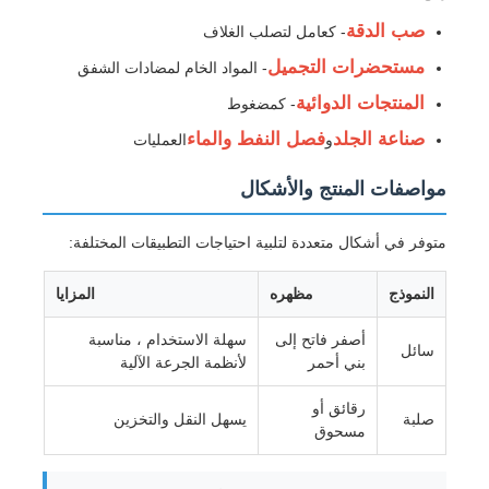
صب الدقة
- كعامل لتصلب الغلاف
كلوريد
مستحضرات التجميل
- المواد الخام لمضادات الشفق
المنتجات الدوائية
- كمضغوط
إضافات البترول
صناعة الجلد
فصل النفط والماء
و
العمليات
مواصفات المنتج والأشكال
ملء كيميائي
متوفر في أشكال متعددة لتلبية احتياجات التطبيقات المختلفة:
المواد الكيميائية في العمليات المعدنية
النموذج
مظهره
المزايا
إضافات الغذاء
أصفر فاتح إلى
سهلة الاستخدام ، مناسبة
سائل
بني أحمر
لأنظمة الجرعة الآلية
المواد الكيميائية المعدنية
رقائق أو
صلبة
يسهل النقل والتخزين
مسحوق
المواد الخام للإلكترونيات