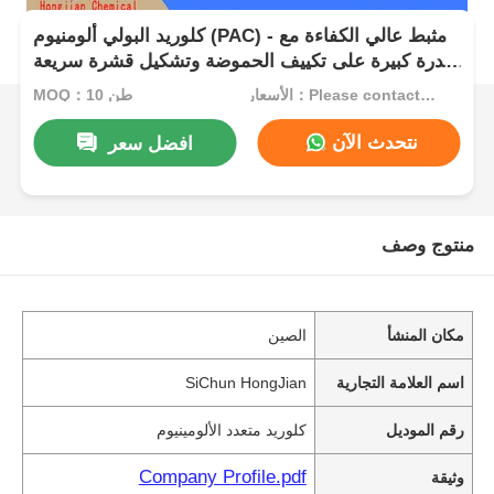
كلوريد البولي ألومنيوم (PAC) - مثبط عالي الكفاءة مع
قدرة كبيرة على تكييف الحموضة وتشكيل قشرة سريعة
لمعالجة المياه
الأسعار：Please contact customer service
MOQ：10 طن
نتحدث الآن
افضل سعر
منتوج وصف
مكان المنشأ
الصين
اسم العلامة التجارية
SiChun HongJian
رقم الموديل
كلوريد متعدد الألومينيوم
Company Profile.pdf
وثيقة