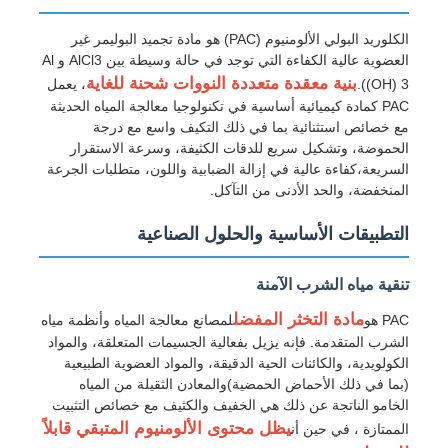
الكلوريد البولي الألومنيوم (PAC) هو مادة تجميد البوليمر غير
العضوية عالية الكفاءة التي توجد في حالة وسيطة بين AlCl3 و Al
بنية معقدة متعددة النووات شحنة للغاية
((OH) 3.
، يعمل
PAC كمادة كيميائية أساسية في تكنولوجيا معالجة المياه الحديثة
مع خصائص استثنائية بما في ذلك التكيف واسع مع درجة
الحموضة، وتشكيل سريع للدقات الكثيفة، وسرعة الاستقرار
السريعة،كفاءة عالية في إزالة الضبابية واللون، متطلبات الجرعة
المنخفضة، والحد الأدنى من التآكل.
التطبيقات الأساسية والحلول الصناعية
تنقية مياه الشرب الآمنة
منزل
مادة التخثر المفضل
PAC هو
لمصانع معالجة المياه وأنظمة مياه
الشرب المتقدمة. فإنه يزيل بفعالية الجسيمات المتعلقة، والمواد
الكولويدية، والكائنات الحية الدقيقة، والمواد العضوية الطبيعية
المنتجات
(بما في ذلك الأحماض الحمضية)والمعادن الثقيلة من المياه
الخامو الناتجة عن ذلك هي الخفيف والكثيف مع خصائص التثبيت
يظل محتوى الألومنيوم المتبقي قابلاً
الممتازة ، في حين أن
أشرطة فيديو