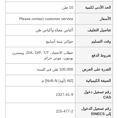
الحد الأدنى لكمية
10 طن
الأسعار
Please contact customer service
تفاصيل التغليف
أكياس معبأه وأكياس طن
وقت التسليم
حوالي ستة أسابيع
خطاب الاعتماد، D/A، D/P، T/T، ويسترن
شروط الدفع
يونيون، موني جرام
القدرة على العرض
100،000 طن في السنة
الصيغة الكيميائية
[Al2 (أوه) Ncl6-N] م
رقم تسجيل دخول
1327-41-9
CAS
رقم تسجيل الدخول
215-477-2
إلى EINECS