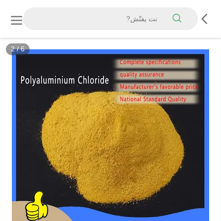
2
/
6