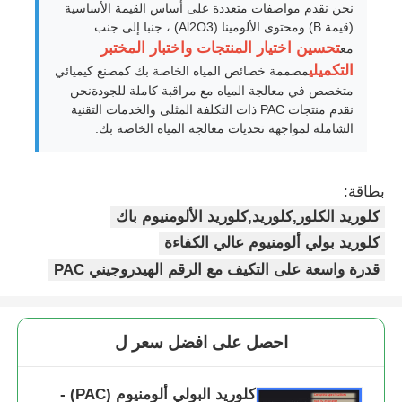
نحن نقدم مواصفات متعددة على أساس القيمة الأساسية
(قيمة B) ومحتوى الألومينا (Al2O3) ، جنبا إلى جنب
عوامل معالجة المياه
تحسين اختيار المنتجات واختبار المختبر
مع
التكميلي
مصممة خصائص المياه الخاصة بك كمصنع كيميائي
متخصص في معالجة المياه مع مراقبة كاملة للجودةنحن
المواد الكيميائية المستخدمة يومياً
نقدم منتجات PAC ذات التكلفة المثلى والخدمات التقنية
الشاملة لمواجهة تحديات معالجة المياه الخاصة بك.
بطاقة:
كلوريد الكلور,كلوريد,كلوريد الألومنيوم باك
كلوريد بولي ألومنيوم عالي الكفاءة
قدرة واسعة على التكيف مع الرقم الهيدروجيني PAC
احصل على افضل سعر ل
كلوريد البولي ألومنيوم (PAC) -