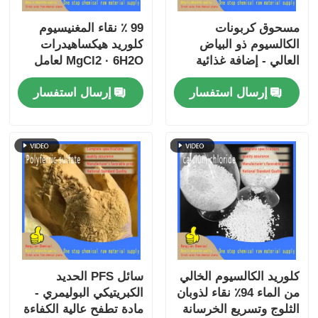
مسحوق كربونات
99 ٪ نقاء المغنيسيوم
الكالسيوم ذو البياض
كلوريد هيكساهيدرات
العالي - إضافة غذائية
MgCl2 · 6H2O لعامل
E170 وملء البلاستيك
إزالة الجليد ومكافحة
إرسال استفسار
إرسال استفسار
للتطبيقات الصناعية
الغبار
كلوريد الكالسيوم الخالي
سائل PFS الحديد
من الماء 94٪ نقاء لذوبان
الكبريتيكي البوليمري -
الثلوج وتسريع الخرسانة
مادة تطفح عالية الكفاءة