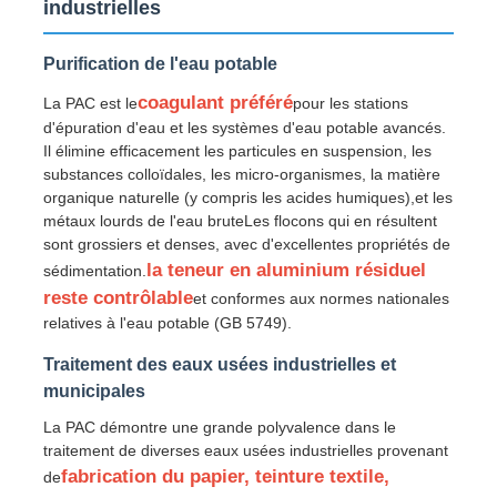
industrielles
A propos de nous
Purification de l'eau potable
coagulant préféré
La PAC est le
pour les stations
d'épuration d'eau et les systèmes d'eau potable avancés.
Visite d'usine
Il élimine efficacement les particules en suspension, les
substances colloïdales, les micro-organismes, la matière
organique naturelle (y compris les acides humiques),et les
Contrôle de la qualité
métaux lourds de l'eau bruteLes flocons qui en résultent
sont grossiers et denses, avec d'excellentes propriétés de
la teneur en aluminium résiduel
sédimentation.
Contact
reste contrôlable
et conformes aux normes nationales
relatives à l'eau potable (GB 5749).
nouvelles
Traitement des eaux usées industrielles et
municipales
Tous les cas
La PAC démontre une grande polyvalence dans le
traitement de diverses eaux usées industrielles provenant
fabrication du papier, teinture textile,
de
Persulfates