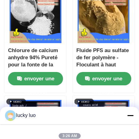
Chlorure de calcium
Fluide PFS au sulfate
anhydre 94% Pureté
de fer polymère -
pour la fonte de la
Floculant à haut
neige et l'accélération
rendement à
envoyer une
envoyer une
du béton
sédimentation rapide
et à large pH
demande
demande
adaptable au
traitement de l'eau
lucky luo
3:26 AM