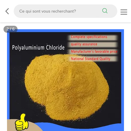
2
/
6