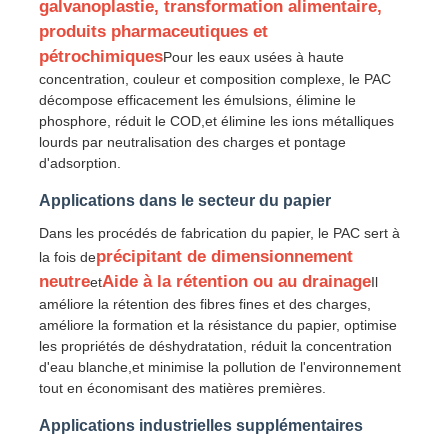
galvanoplastie, transformation alimentaire,
produits pharmaceutiques et
Chlorure
pétrochimiques
Pour les eaux usées à haute
concentration, couleur et composition complexe, le PAC
décompose efficacement les émulsions, élimine le
Additifs de pétrole
phosphore, réduit le COD,et élimine les ions métalliques
lourds par neutralisation des charges et pontage
d'adsorption.
Remplisseur chimique
Applications dans le secteur du papier
Dans les procédés de fabrication du papier, le PAC sert à
Produits chimiques des procédés minéraux
précipitant de dimensionnement
la fois de
neutre
Aide à la rétention ou au drainage
et
Il
améliore la rétention des fibres fines et des charges,
Additifs alimentaires
améliore la formation et la résistance du papier, optimise
les propriétés de déshydratation, réduit la concentration
d'eau blanche,et minimise la pollution de l'environnement
Produits chimiques métallurgiques
tout en économisant des matières premières.
Applications industrielles supplémentaires
Matière première électronique