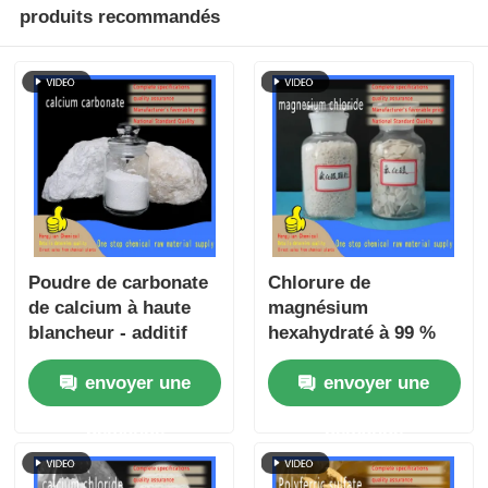
produits recommandés
Poudre de carbonate
Chlorure de
de calcium à haute
magnésium
blancheur - additif
hexahydraté à 99 %
alimentaire E170 et
de pureté
envoyer une
envoyer une
charge plastique pour
MgCl₂·6H₂O pour
applications
agent de dégivrage et
demande
demande
industrielles
contrôle de la
poussière