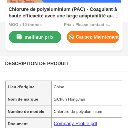
Chlorure de polyaluminium (PAC) - Coagulant à
haute efficacité avec une large adaptabilité au
pH et une formation rapide de flocons pour le
MOQ：10 tonnes
Prix：Please contact customer service
traitement de l'eau
Causez Maintenant
meilleur prix
DESCRIPTION DE PRODUIT
Lieu d'origine
Chine
Nom de marque
SiChun HongJian
Numéro de modèle
Chlorure de polyaluminium
Company Profile.pdf
Document