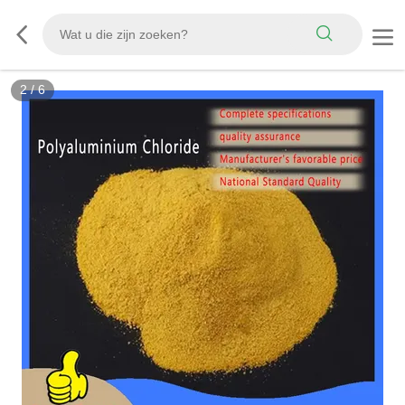
2
/
6