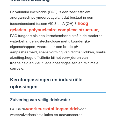
Polyaluminiumchloride (PAC) is een zeer efficiënt
anorganisch polymeercoagulant dat bestaat in een
hoog
tussentoestand tussen AlCl3 en Al(OH) 3.
geladen, polynucleaire complexe structuur
,
PAC fungeert als een kernchemische stof in de moderne
waterbehandelingstechnologie met uitzonderlijke
eigenschappen, waaronder een brede pH-
aanpasbaarheid, snelle vorming van dichte vlokken, snelle
afzetting,hoge efficiëntie bij het verwijderen van
troebelheid en kleur, lage doseringseisen en minimale
corrosie.
Kerntoepassingen en industriële
Thuis
oplossingen
Producten
Zuivering van veilig drinkwater
voorkeursstollingsmiddel
PAC is de
voor
Videos
waterzuiveringsinstallaties en geavanceerde