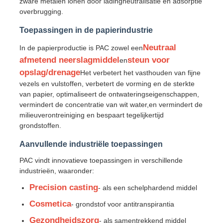
zware metalen ionen door ladingneutralisatie en adsorptie
overbrugging.
Chloride
Toepassingen in de papierindustrie
Neutraal
In de papierproductie is PAC zowel een
Aardolieadditieven
afmetend neerslagmiddel
steun voor
en
opslag/drenage
Het verbetert het vasthouden van fijne
vezels en vulstoffen, verbetert de vorming en de sterkte
Chemische vulstof
van papier, optimaliseert de ontwateringseigenschappen,
vermindert de concentratie van wit water,en vermindert de
milieuverontreiniging en bespaart tegelijkertijd
Mineraalproceschemische stoffen
grondstoffen.
Aanvullende industriële toepassingen
Voedseladditieven
PAC vindt innovatieve toepassingen in verschillende
industrieën, waaronder:
Metallurgische chemische stoffen
Precision casting
- als een schelphardend middel
Cosmetica
- grondstof voor antitranspirantia
Elektronische grondstoffen
Gezondheidszorg
- als samentrekkend middel