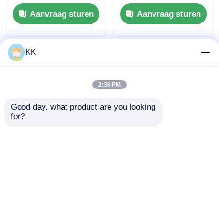
smelten van sneeuw
met een hoog
Aanvraag sturen
Aanvraag sturen
en het versnellen van
rendement met een
beton
snelle afzetting en
een brede pH-
aanpasbaarheid voor
KK
waterbehandeling
2:36 PM
Good day, what product are you looking 
for?
Sodaasdichte
Calciumchloride
natriumcarbonaat
CaCl2 van
met een zuiverheid
levensmiddelenkwaliteit
van 99,2% met een
voor het brouwen van
Aanvraag sturen
Aanvraag sturen
hoge bulkdichtheid
bier en voor het
en een laag
stevigen van ingeblikt
stofgehalte voor de
voedsel