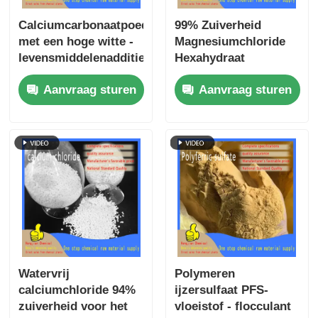
Calciumcarbonaatpoeder
99% Zuiverheid
met een hoge witte -
Magnesiumchloride
levensmiddelenadditief
Hexahydraat
E170 en
MgCl₂·6H₂O voor
Aanvraag sturen
Aanvraag sturen
plasticscherm voor
Ontdooiingsmiddel
industriële
en Stofbestrijding
toepassingen
Watervrij
Polymeren
calciumchloride 94%
ijzersulfaat PFS-
zuiverheid voor het
vloeistof - flocculant