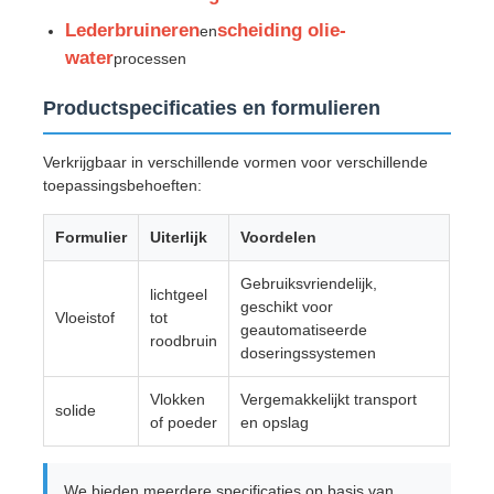
Lederbruineren
scheiding olie-
en
Waterzuiveringsmiddelen
water
processen
Productspecificaties en formulieren
Chemische stof voor dagelijks gebruik
Verkrijgbaar in verschillende vormen voor verschillende
toepassingsbehoeften:
Formulier
Uiterlijk
Voordelen
Gebruiksvriendelijk,
lichtgeel
geschikt voor
Vloeistof
tot
geautomatiseerde
roodbruin
doseringssystemen
Vlokken
Vergemakkelijkt transport
solide
of poeder
en opslag
We bieden meerdere specificaties op basis van