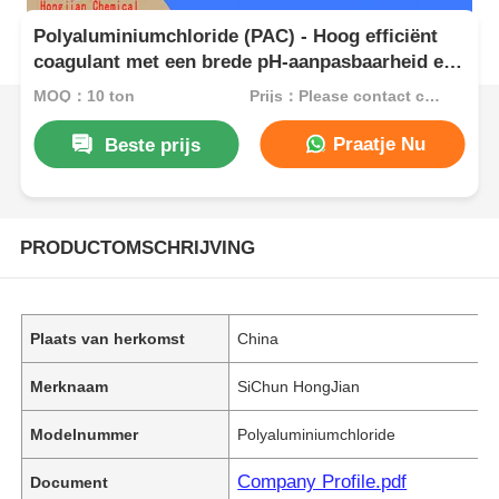
Polyaluminiumchloride (PAC) - Hoog efficiënt
coagulant met een brede pH-aanpasbaarheid en
snelle vlokvorming voor waterbehandeling
MOQ：10 ton
Prijs：Please contact customer service
Praatje Nu
Beste prijs
PRODUCTOMSCHRIJVING
Plaats van herkomst
China
Merknaam
SiChun HongJian
Modelnummer
Polyaluminiumchloride
Company Profile.pdf
Document