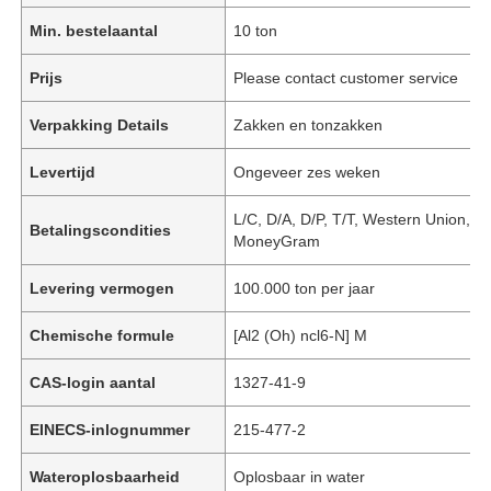
Min. bestelaantal
10 ton
Prijs
Please contact customer service
Verpakking Details
Zakken en tonzakken
Levertijd
Ongeveer zes weken
L/C, D/A, D/P, T/T, Western Union,
Betalingscondities
MoneyGram
Levering vermogen
100.000 ton per jaar
Chemische formule
[Al2 (Oh) ncl6-N] M
CAS-login aantal
1327-41-9
EINECS-inlognummer
215-477-2
Wateroplosbaarheid
Oplosbaar in water