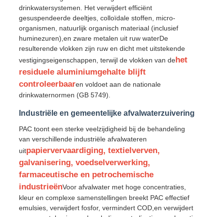
drinkwatersystemen. Het verwijdert efficiënt
gesuspendeerde deeltjes, colloïdale stoffen, micro-
Over ons
organismen, natuurlijk organisch materiaal (inclusief
huminezuren),en zware metalen uit ruw waterDe
resulterende vlokken zijn ruw en dicht met uitstekende
Fabrieksreis
het
vestigingseigenschappen, terwijl de vlokken van de
residuele aluminiumgehalte blijft
controleerbaar
en voldoet aan de nationale
Kwaliteitscontrole
drinkwaternormen (GB 5749).
Industriële en gemeentelijke afvalwaterzuivering
Contacteer ons
PAC toont een sterke veelzijdigheid bij de behandeling
van verschillende industriële afvalwateren
papiervervaardiging, textielverven,
nieuws
uit
galvanisering, voedselverwerking,
farmaceutische en petrochemische
Alle Gevallen
industrieën
Voor afvalwater met hoge concentraties,
kleur en complexe samenstellingen breekt PAC effectief
emulsies, verwijdert fosfor, vermindert COD,en verwijdert
Persulfaten