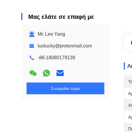
Μας ελάτε σε επαφή με
Mr. Leo Yang
luolucky@protonmail.com
-86-18080179139
Λ
Τ
Συνομιλία τώρα
Α
Χ
Α
Π