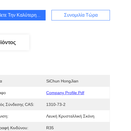
ετε Την Καλύτερη Τιμή
Συνομιλία Τώρα
ϊόντος
α
SiChun HongJian
αφο
Company Profile.pdf
μός Σύνδεσης CAS:
1310-73-2
νιση:
Λευκή Κρυσταλλική Σκόνη
ραφή Κινδύνου:
R35