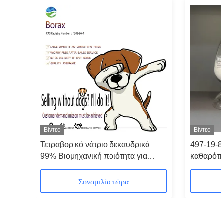
Βίντεο
Βίντεο
ιητή
Τετραβορικό νάτριο δεκαυδρικό
497-19-
99% Βιομηχανική ποιότητα για
καθαρότ
μηχανία
κεραμική γυαλιού
Σόδα 2
Συνομιλία τώρα