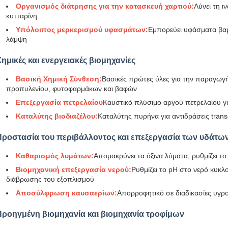
Οργανισμός διάτρησης για την κατασκευή χαρτιού:
Λύνει τη ι
κυτταρίνη
Υπόλοιπος μερκερισμού υφασμάτων:
Εμπορεύει υφάσματα βαμβ
λάμψη
ημικές και ενεργειακές βιομηχανίες
Βασική Χημική Σύνθεση:
Βασικές πρώτες ύλες για την παραγωγή 
προπυλενίου, φυτοφαρμάκων και βαφών
Επεξεργασία πετρελαίου
Καυστικό πλύσιμο αργού πετρελαίου 
Καταλύτης βιοδιαζέλου:
Καταλύτης πυρήνα για αντιδράσεις transe
Προστασία του περιβάλλοντος και επεξεργασία των υδάτω
Καθαρισμός λυμάτων:
Απομακρύνει τα όξινα λύματα, ρυθμίζει τ
Βιομηχανική επεξεργασία νερού:
Ρυθμίζει το pH στο νερό κυκ
διάβρωσης του εξοπλισμού
Αποσύλφρωση καυσαερίων:
Απορροφητικό σε διαδικασίες υγρ
Προηγμένη βιομηχανία και βιομηχανία τροφίμων