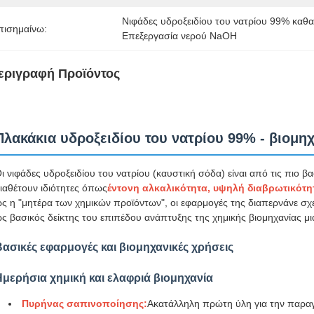
Νιφάδες υδροξειδίου του νατρίου 99% καθ
πισημαίνω:
Επεξεργασία νερού NaOH
εριγραφή Προϊόντος
Πλακάκια υδροξειδίου του νατρίου 99% - βιομη
ι νιφάδες υδροξειδίου του νατρίου (καυστική σόδα) είναι από τις πιο β
ιαθέτουν ιδιότητες όπως
έντονη αλκαλικότητα, υψηλή διαβρωτικότη
ς η "μητέρα των χημικών προϊόντων", οι εφαρμογές της διαπερνάνε σχ
ς βασικός δείκτης του επιπέδου ανάπτυξης της χημικής βιομηχανίας μ
Βασικές εφαρμογές και βιομηχανικές χρήσεις
Ημερήσια χημική και ελαφριά βιομηχανία
Πυρήνας σαπινοποίησης:
Ακατάλληλη πρώτη ύλη για την παρα