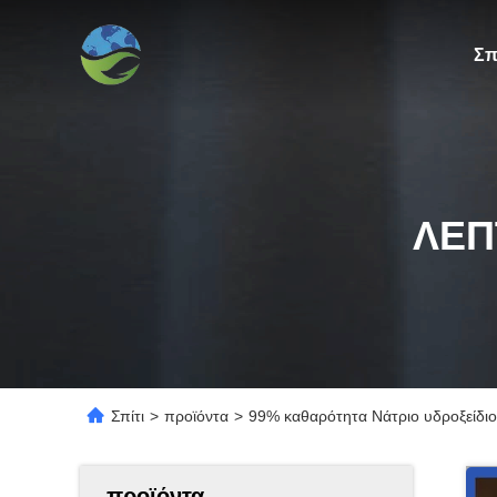
Σπ
ΛΕΠ
Σπίτι
>
προϊόντα
>
99% καθαρότητα Νάτριο υδροξείδιο 
προϊόντα