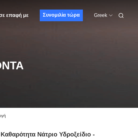
Συνομιλία τώρα
σε επαφή με
Greek
ΌΝΤΑ
ωγή
Καθαρότητα Νάτριο Υδροξείδιο -