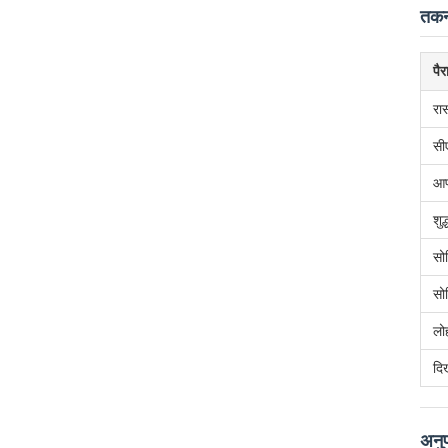
तकनी
पैर
रा
सी
आण
शु
सो
सो
लो
दि
अनुप