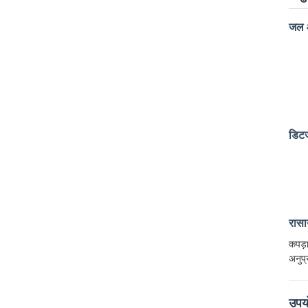
जल 
डिटर्
रासा
कपड़ा
अनुप्
उपयो