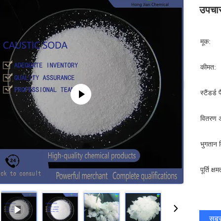
उपचार
मूक:
कीमत:
स्टैंडर्ड 
वितरण 
भुगतान व
पूर्ति क्षम
सबसे