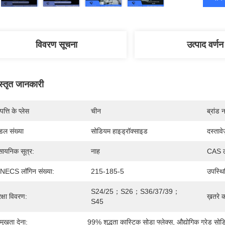
विवरण सूचना
उत्पाद वर्णन
स्तृत जानकारी
पत्ति के प्लेस
चीन
ब्रांड 
डल संख्या
सोडियम हाइड्रॉक्साइड
दस्तावे
सायनिक सूत्र:
नाह
CAS ल
NECS लॉगिन संख्या:
215-185-5
उपस्थि
S24/25；S26；S36/37/39；
रक्षा विवरण:
ख़तरे 
S45
रमुखता देना:
99% शुद्धता कास्टिक सोडा फ्लेक्स
, 
औद्योगिक ग्रेड सो