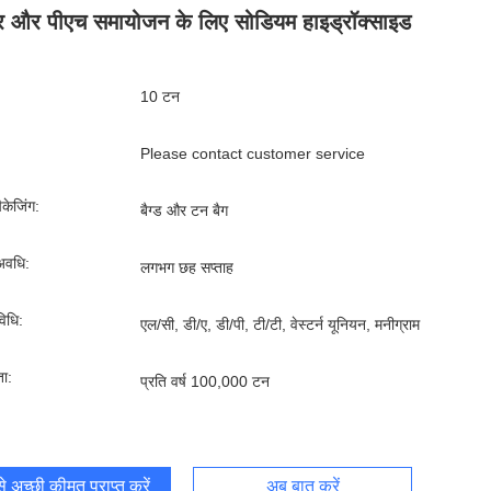
 और पीएच समायोजन के लिए सोडियम हाइड्रॉक्साइड
10 टन
Please contact customer service
पैकेजिंग:
बैग्ड और टन बैग
अवधि:
लगभग छह सप्ताह
िधि:
एल/सी, डी/ए, डी/पी, टी/टी, वेस्टर्न यूनियन, मनीग्राम
ता:
प्रति वर्ष 100,000 टन
 अच्छी कीमत प्राप्त करें
अब बात करें