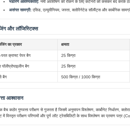
भंडारण आवश्यकताएँ:
नमी अवशोषण को रोकने के लिए कंटेनरों को कसकर बंद करके ठंडे, सू
असंगत सामग्री:
एसिड, एल्यूमीनियम, जस्ता, क्लोरिनेटेड सॉल्वैंट्स और कार्बनिक सामग्री 
जिंग और लॉजिस्टिक्स
ेजिंग का प्रकार
क्षमता
-परत क्राफ्ट पेपर बैग
25 किग्रा
ा पॉलीप्रोपाइलीन बैग
25 किग्रा
ो बैग
500 किग्रा / 1000 किग्रा
त्ता आश्वासन
येक बैच कठोर गुणवत्ता परीक्षण से गुजरता है जिसमें अनुमापन विश्लेषण, कार्बोनेट निर्धारण, क
ंट में विस्तृत परीक्षण परिणामों और पूर्ण लॉट ट्रेसबिलिटी के साथ विश्लेषण का प्रमाण पत्र (