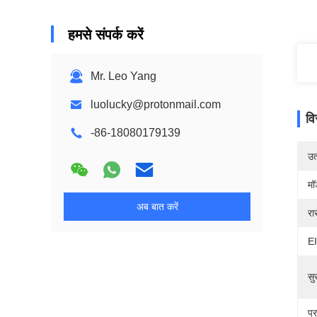
हमसे संपर्क करें
Mr. Leo Yang
luolucky@protonmail.com
वि
-86-18080179139
उत्
मॉ
अब बात करें
रा
EI
सु
प्