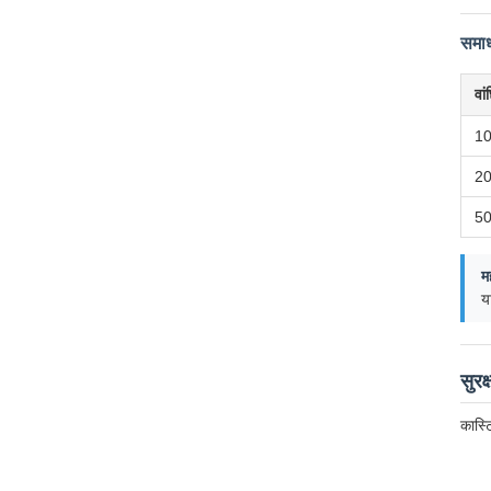
समाध
वां
10
20
50
मह
य
सुरक
कास्ट