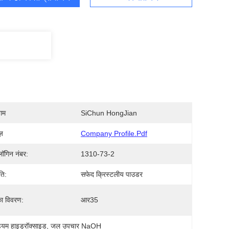
नाम
SiChun HongJian
ज़
Company Profile.pdf
ॉगिन नंबर:
1310-73-2
ति:
सफेद क्रिस्टलीय पाउडर
का विवरण:
आर35
डियम हाइड्रॉक्साइड
, 
जल उपचार NaOH