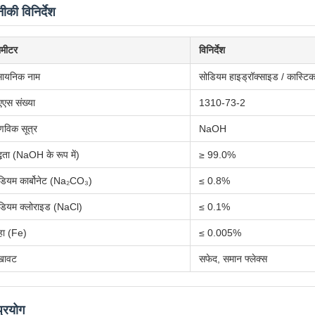
की विनिर्देश
ामीटर
विनिर्देश
सायनिक नाम
सोडियम हाइड्रॉक्साइड / कास्टि
एएस संख्या
1310-73-2
विक सूत्र
NaOH
द्धता (NaOH के रूप में)
≥ 99.0%
डियम कार्बोनेट (Na₂CO₃)
≤ 0.8%
डियम क्लोराइड (NaCl)
≤ 0.1%
हा (Fe)
≤ 0.005%
खावट
सफेद, समान फ्लेक्स
्रयोग