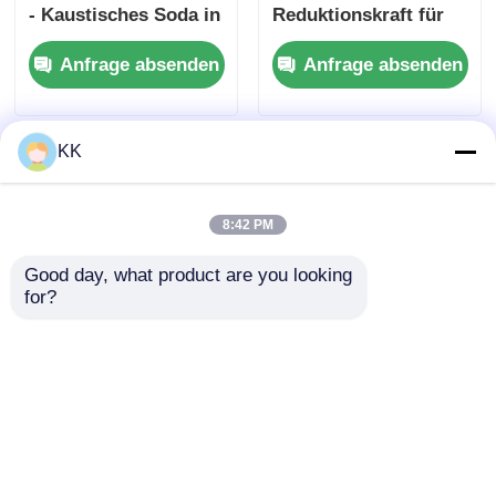
- Kaustisches Soda in
Reduktionskraft für
industrieller Qualität
Fotografie,
Anfrage absenden
Anfrage absenden
für die
Wasserdechlorinator
Wasserbehandlung
und
und
Lebensmittelkonservieru
Chemieproduktion
KK
8:42 PM
Good day, what product are you looking 
for?
Natriumhypochloritlösung
Natriummetabisulfit
10% Konzentration -
Na2S2O5 für
Wasserdesinfektionsmittel
Lebensmittelzwecke -
und Bleichmittel für
Antioxidans für Wein
Anfrage absenden
Anfrage absenden
industrielle Zwecke
und
Konservierungsmittel