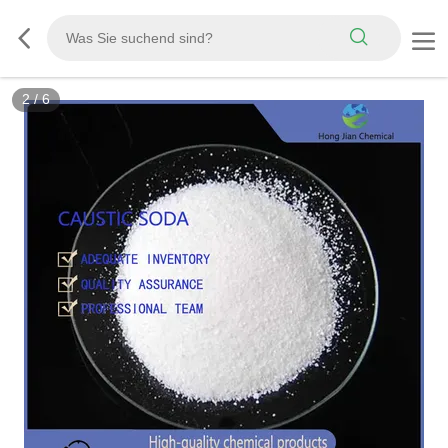
2
/
6