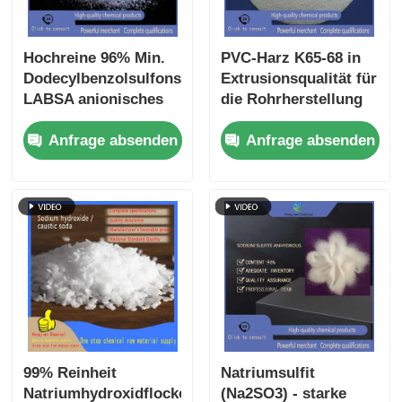
Hochreine 96% Min.
PVC-Harz K65-68 in
Dodecylbenzolsulfonsäure
Extrusionsqualität für
LABSA anionisches
die Rohrherstellung
Tensid für
und Fensterrahmen
Anfrage absenden
Anfrage absenden
Waschmittelrohstoff
99% Reinheit
Natriumsulfit
Natriumhydroxidflocken
(Na2SO3) - starke