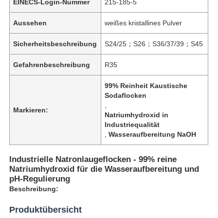
EINECS-Login-Nummer
215-185-5
Aussehen
weißes kristallines Pulver
Sicherheitsbeschreibung
S24/25；S26；S36/37/39；S45
Gefahrenbeschreibung
R35
99% Reinheit Kaustische
Sodaflocken
,
Markieren:
Natriumhydroxid in
Industriequalität
,
Wasseraufbereitung NaOH
Industrielle Natronlaugeflocken - 99% reine
Natriumhydroxid für die Wasseraufbereitung und
pH-Regulierung
Beschreibung:
Produktübersicht