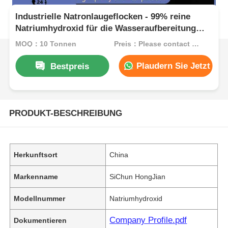
Industrielle Natronlaugeflocken - 99% reine
Natriumhydroxid für die Wasseraufbereitung
und pH-Regulierung
MOQ：10 Tonnen
Preis：Please contact customer service
Plaudern Sie Jetzt
Bestpreis
PRODUKT-BESCHREIBUNG
Herkunftsort
China
Markenname
SiChun HongJian
Modellnummer
Natriumhydroxid
Company Profile.pdf
Dokumentieren