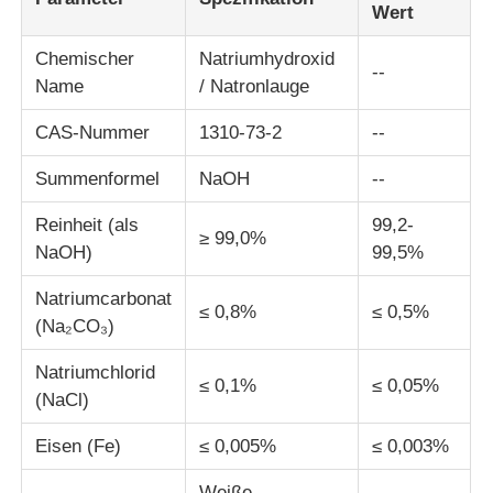
Wert
Chlorverbindung
Chemischer
Natriumhydroxid
--
Name
/ Natronlauge
Erdöl-Zusätze
CAS-Nummer
1310-73-2
--
Summenformel
NaOH
--
Chemische Füllstoffe
Reinheit (als
99,2-
≥ 99,0%
NaOH)
99,5%
Chemikalien für Mineralprozesse
Natriumcarbonat
≤ 0,8%
≤ 0,5%
(Na₂CO₃)
Lebensmittelzusatzstoffe
Natriumchlorid
≤ 0,1%
≤ 0,05%
(NaCl)
Metallurgische Chemikalien
Eisen (Fe)
≤ 0,005%
≤ 0,003%
Elektronik-Rohstoff
Weiße,