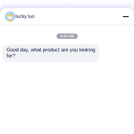
waterbehandeling en
waterontchloorder en
chemische productie
voedselconserveermidde
lucky luo
4:20 AM
Good day, what product are you looking 
for?
Natriumhypochloritoplossing
Natriummetabisulfiet
10% concentratie -
voor
industriële
voedingsmiddelen
toepassing
Na2S2O5 -
Aanvraag sturen
Aanvraag sturen
Waterdesinfectant en
Wijnantioxidant en
bleekmiddel
waterontchloorder
Conserveermiddel
E223
Thuis
Ongeveer ons
Contacteer ons
Desktop Site
Sitemap
Privacybeleid