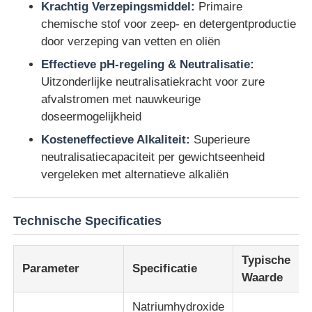
Krachtig Verzepingsmiddel:
Primaire
chemische stof voor zeep- en detergentproductie
Over ons
door verzeping van vetten en oliën
Effectieve pH-regeling & Neutralisatie:
Uitzonderlijke neutralisatiekracht voor zure
Fabrieksreis
afvalstromen met nauwkeurige
doseermogelijkheid
Kwaliteitscontrole
Kosteneffectieve Alkaliteit:
Superieure
neutralisatiecapaciteit per gewichtseenheid
Contacteer ons
vergeleken met alternatieve alkaliën
nieuws
Technische Specificaties
Typische
Alle Gevallen
Parameter
Specificatie
Waarde
Persulfaten
Natriumhydroxide