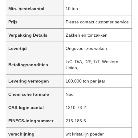
Min. bestelaantal
10 ton
Prijs
Please contact customer service
Verpakking Details
Zakken en tonzakken
Levertijd
Ongeveer zes weken
L/C, D/A, D/P, T/T, Western
Betalingscondities
Union,
Levering vermogen
100.000 ton per jaar
Chemische formule
Nao
CAS-login aantal
1310-73-2
EINECS-inlognummer
215-185-5
verschijning
wit kristallijn poeder