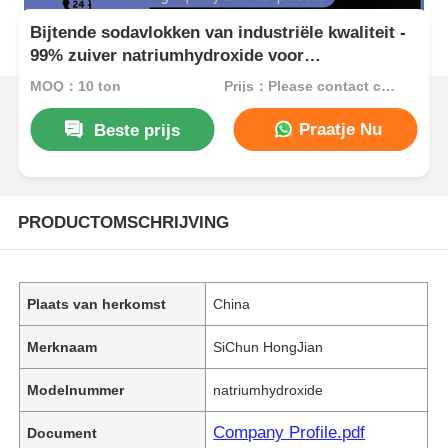
Bijtende sodavlokken van industriële kwaliteit -
99% zuiver natriumhydroxide voor
waterbehandeling en pH-aanpassing
MOQ：10 ton
Prijs：Please contact customer service
Praatje Nu
Beste prijs
PRODUCTOMSCHRIJVING
Plaats van herkomst
China
Merknaam
SiChun HongJian
Modelnummer
natriumhydroxide
Company Profile.pdf
Document