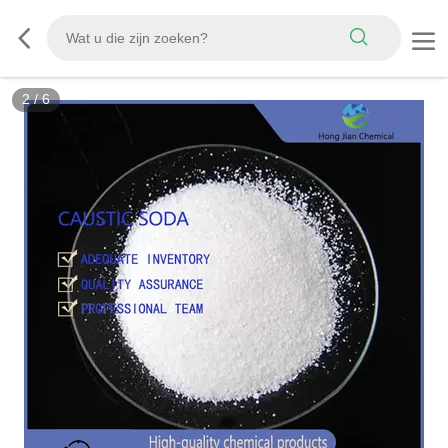
2
/
6