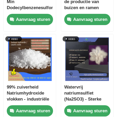
Min
de productie van
Dodecylbenzenesulfonsyre
buizen en ramen
LABSA Anionisch
Aanvraag sturen
Aanvraag sturen
oppervlakteactief
middel voor
wasmiddel grondstof
99% zuiverheid
Watervrij
Natriumhydroxide
natriumsulfiet
vlokken - industriële
(Na2SO3) - Sterke
kwaliteit kaustic soda
reducerende werking
Aanvraag sturen
Aanvraag sturen
voor
voor fotografie,