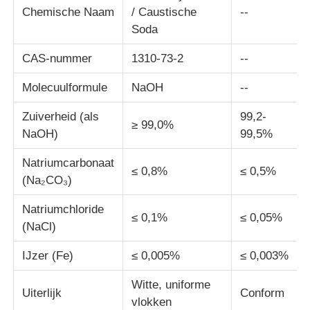
Chemische Naam
/ Caustische
--
Soda
Chloride
CAS-nummer
1310-73-2
--
Aardolieadditieven
Molecuulformule
NaOH
--
Zuiverheid (als
99,2-
Chemische vulstof
≥ 99,0%
NaOH)
99,5%
Natriumcarbonaat
Mineraalproceschemische stoffen
≤ 0,8%
≤ 0,5%
(Na₂CO₃)
Natriumchloride
Voedseladditieven
≤ 0,1%
≤ 0,05%
(NaCl)
IJzer (Fe)
≤ 0,005%
≤ 0,003%
Metallurgische chemische stoffen
Witte, uniforme
Uiterlijk
Conform
Elektronische grondstoffen
vlokken