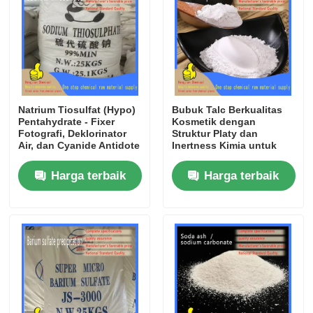
Natrium Tiosulfat (Hypo)
Bubuk Talc Berkualitas
Pentahydrate - Fixer
Kosmetik dengan
Fotografi, Deklorinator
Struktur Platy dan
Air, dan Cyanide Antidote
Inertness Kimia untuk
untuk Penggunaan
Perawatan Pribadi dan
Industri dan Medis
Aplikasi Industri
Harga terbaik
Harga terbaik