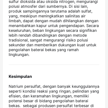
sulfur dioksida atau oksida nitrogen, mengurangi
polusi atmosfer dari sumbernya. Di sisi lain,
produk sampingannya terutama adalah sulfat,
Khlorida
yang, meskipun meningkatkan salinitas air
limbah, dapat dengan mudah dihilangkan dengan
menambahkan kapur untuk pengendapan. Secara
Aditif minyak bumi
keseluruhan, beban lingkungan secara signifikan
lebih rendah dibandingkan dengan metode
tradisional, sangat mengurangi risiko polusi
Pengisi bahan kimia
sekunder dan memberikan dukungan kuat untuk
pengolahan baterai bekas yang ramah
lingkungan.
Bahan kimia proses mineral
Aditif makanan
Kesimpulan
Natrium persulfat, dengan banyak keunggulannya
Bahan Kimia Metalurgi
seperti kondisi reaksi yang ringan, pelindian yang
efisien, dan keramahan lingkungan, memiliki
potensi besar di bidang pengolahan baterai
Bahan baku elektronik
bekas. sebagai produsen persulfat terbesar di