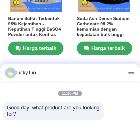
Barium Sulfat Terbentuk
Soda Ash Dense Sodium
98% Kejernihan -
Carbonate 99,2%
Keputihan Tinggi BaSO4
kemurnian dengan
Powder untuk Kontras
kepadatan bulk tinggi
Sinar X di Cat dan Plastik
dan kandungan debu
rendah untuk pembuatan
Harga terbaik
Harga terbaik
kaca
lucky luo
11:20 PM
Good day, what product are you looking 
for?
Sodium Sitrat Dihidrat
Solusi Natrium Hipoklorit
Food Grade - Penyangga
10% Konsentrasi -
pH, Sekuestran,
Disinfektan Air