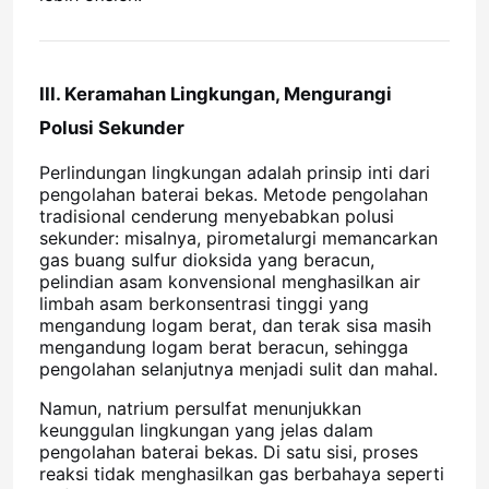
Tentang kita
III. Keramahan Lingkungan, Mengurangi
Polusi Sekunder
Wisata pabrik
Perlindungan lingkungan adalah prinsip inti dari
pengolahan baterai bekas. Metode pengolahan
Kontrol kualitas
tradisional cenderung menyebabkan polusi
sekunder: misalnya, pirometalurgi memancarkan
gas buang sulfur dioksida yang beracun,
Hubungi kami
pelindian asam konvensional menghasilkan air
limbah asam berkonsentrasi tinggi yang
mengandung logam berat, dan terak sisa masih
Berita
mengandung logam berat beracun, sehingga
pengolahan selanjutnya menjadi sulit dan mahal.
Namun, natrium persulfat menunjukkan
Semua Kasus
keunggulan lingkungan yang jelas dalam
pengolahan baterai bekas. Di satu sisi, proses
reaksi tidak menghasilkan gas berbahaya seperti
Persulfat