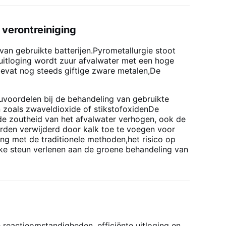
 verontreiniging
an gebruikte batterijen.Pyrometallurgie stoot
e uitloging wordt zuur afvalwater met een hoge
evat nog steeds giftige zware metalen,De
euvoordelen bij de behandeling van gebruikte
n zoals zwaveldioxide of stikstofoxidenDe
 de zoutheid van het afvalwater verhogen, ook de
orden verwijderd door kalk toe te voegen voor
king met de traditionele methoden,het risico op
rke steun verlenen aan de groene behandeling van
e reactieomstandigheden, efficiënte uitloging en