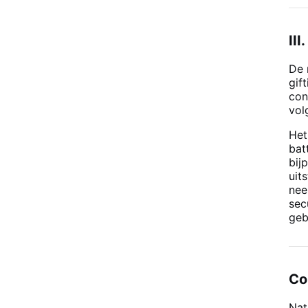
II
De 
gif
con
vol
Het
bat
bij
uit
nee
sec
geb
Co
Nat