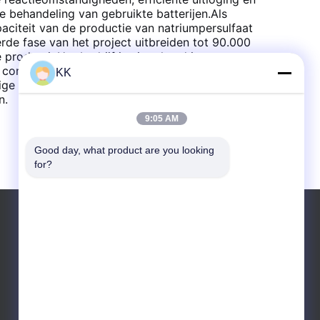
de behandeling van gebruikte batterijen.Als
aciteit van de productie van natriumpersulfaat
erde fase van het project uitbreiden tot 90.000
productieHet bedrijf is uitstekend in
e controle van de selectie van grondstoffen en
KK
ige en zeer betrouwbare grondstofvoorziening
n.
9:05 AM
Good day, what product are you looking 
for?