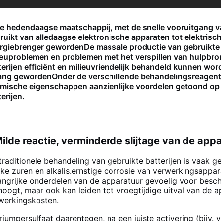
de hedendaagse maatschappij, met de snelle vooruitgang v
ruikt van alledaagse elektronische apparaten tot elektrisc
rgiebrenger gewordenDe massale productie van gebruikte b
ieuproblemen en problemen met het verspillen van hulpbr
terijen efficiënt en milieuvriendelijk behandeld kunnen wo
ang gewordenOnder de verschillende behandelingsreagentia
mische eigenschappen aanzienlijke voordelen getoond op 
terijen.
 Milde reactie, verminderde slijtage van de app
traditionele behandeling van gebruikte batterijen is vaak 
rke zuren en alkalis.ernstige corrosie van verwerkingsappar
angrijke onderdelen van de apparatuur gevoelig voor besch
hoogt, maar ook kan leiden tot vroegtijdige uitval van de a
werkingskosten.
riumpersulfaat daarentegen, na een juiste activering (bijv.