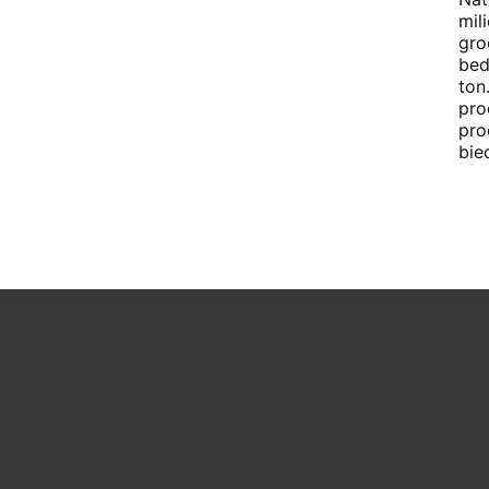
mil
gro
bed
ton
pro
pro
bie