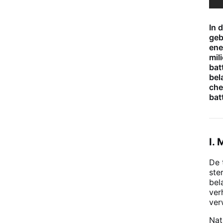
In 
geb
ene
mil
bat
bel
che
bat
I.
De 
ste
bel
ver
ver
Nat