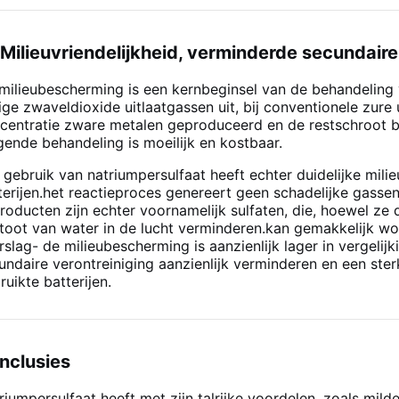
I. Milieuvriendelijkheid, verminderde secundaire
milieubescherming is een kernbeginsel van de behandeling v
tige zwaveldioxide uitlaatgassen uit, bij conventionele zur
centratie zware metalen geproduceerd en de restschroot b
gende behandeling is moeilijk en kostbaar.
 gebruik van natriumpersulfaat heeft echter duidelijke mili
terijen.het reactieproces genereert geen schadelijke gasse
producten zijn echter voornamelijk sulfaten, die, hoewel ze
stoot van water in de lucht verminderen.kan gemakkelijk w
rslag- de milieubescherming is aanzienlijk lager in vergelij
undaire verontreiniging aanzienlijk verminderen en een ste
ruikte batterijen.
nclusies
riumpersulfaat heeft met zijn talrijke voordelen, zoals mild