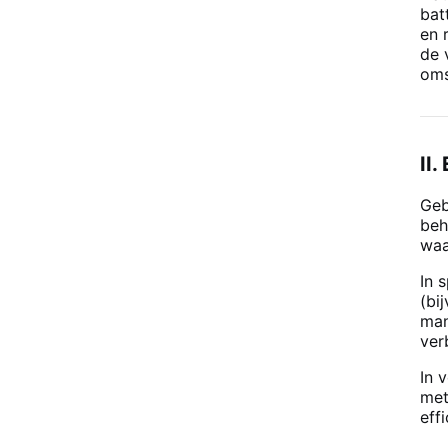
bat
en 
de 
oms
II
Geb
beh
waa
In 
(bi
man
ver
In 
met
eff