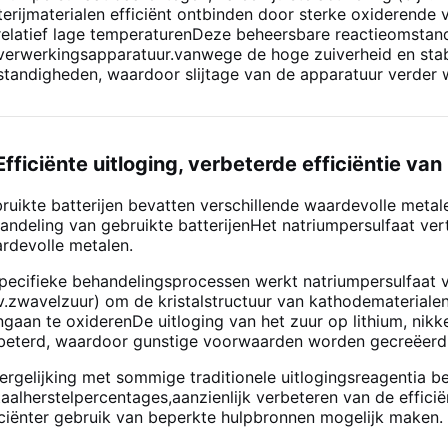
terijmaterialen efficiënt ontbinden door sterke oxiderende
relatief lage temperaturenDeze beheersbare reactieomstand
verwerkingsapparatuur.vanwege de hoge zuiverheid en stabili
tandigheden, waardoor slijtage van de apparatuur verder 
. Efficiënte uitloging, verbeterde efficiëntie 
ruikte batterijen bevatten verschillende waardevolle metalen
andeling van gebruikte batterijenHet natriumpersulfaat ver
rdevolle metalen.
specifieke behandelingsprocessen werkt natriumpersulfaat
jv.zwavelzuur) om de kristalstructuur van kathodematerialen
gaan te oxiderenDe uitloging van het zuur op lithium, nikke
beterd, waardoor gunstige voorwaarden worden gecreëerd v
vergelijking met sommige traditionele uitlogingsreagentia be
aalherstelpercentages,aanzienlijk verbeteren van de effici
iciënter gebruik van beperkte hulpbronnen mogelijk maken.